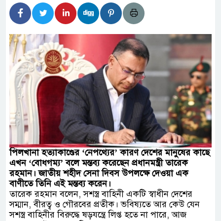
াচারমুখী বাজেট সংশোধনের দাবিতে ফরিদগঞ্জে অহিংস
বাংলাদেশের উঠান বৈঠক
ার অবৈধ লেনদেনে জড়িয়ে পড়ছে স্থানীয় বিকাশ
ধ এলাকাবাসী।।
 বলেশ্বর নদীতে যৌথ অভিযানে ৩টি অবৈধ বাঁধা জাল জব্দ
ন সচিব সাইদুর রহমান খানের যোগদান
 জনপ্রিয় শিল্পী মনির খানের জন্মদিন আজ
মান্ত সুরক্ষায় করনীয় – আবদুস সাত্তার দুলাল
পিলখানা হত্যাকাণ্ডের ‘নেপথ্যের’ কারণ দেশের মানুষের কাছে
এখন ‘বোধগম্য’ বলে মন্তব্য করেছেন প্রধানমন্ত্রী তারেক
রহমান। জাতীয় শহীদ সেনা দিবস উপলক্ষে দেওয়া এক
বাণীতে তিনি এই মন্তব্য করেন।
তারেক রহমান বলেন, সশস্ত্র বাহিনী একটি স্বাধীন দেশের
সম্মান, বীরত্ব ও গৌরবের প্রতীক। ভবিষ্যতে আর কেউ যেন
সশস্ত্র বাহিনীর বিরুদ্ধে ষড়যন্ত্রে লিপ্ত হতে না পারে, আজ