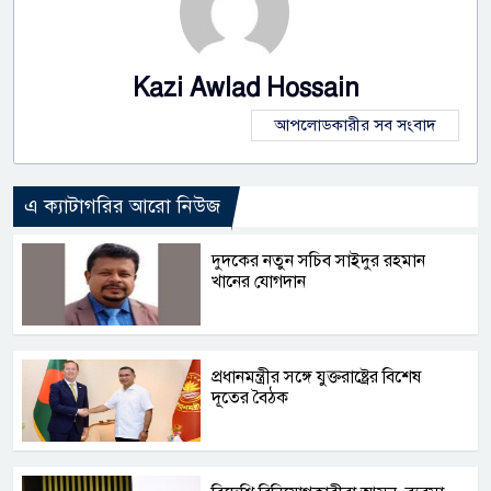
Kazi Awlad Hossain
আপলোডকারীর সব সংবাদ
এ ক্যাটাগরির আরো নিউজ
দুদকের নতুন সচিব সাইদুর রহমান
খানের যোগদান
প্রধানমন্ত্রীর সঙ্গে যুক্তরাষ্ট্রের বিশেষ
দূতের বৈঠক