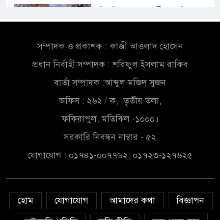
লুটপাট ও পাচারমুখী বাজেট
সংশোধনের দাবিতে ফরিদগঞ্জে
অহিংস গণঅভ্যুত্থান বাংলাদেশের
সম্পাদক ও প্রকাশক : কাজী আওলাদ হোসেন
উঠান বৈঠক
প্রধান নির্বাহী সম্পাদক : শরিফুল ইসলাম রাকিব
অনলাইন জুয়ার অবৈধ লেনদেনে
বার্তা সম্পাদক :আব্দুল মজিদ সুজন
জড়িয়ে পড়ছে স্থানীয় বিকাশ এজেন্ট;
ক্ষুব্ধ এলাকাবাসী।।
অফিস : ২৬২ / ক, তৃতীয় তলা,
ফকিরাপুল, মতিঝিল -১০০০।
জিয়ানগরের বলেশ্বর নদীতে যৌথ
অভিযানে ৩টি অবৈধ বাঁধা জাল জব্দ
সরকারি নিবন্ধন নাম্বার - ৫২
যোগাযোগ : ০১৭৪১-০০৭৭৬২, ০১৭২৩-১২৭৬২৫
দুদকের নতুন সচিব সাইদুর রহমান
খানের যোগদান
হোম
যোগাযোগ
আমাদের কথা
বিজ্ঞাপন
বাংলা গানের জনপ্রিয় শিল্পী মনির
খানের জন্মদিন আজ