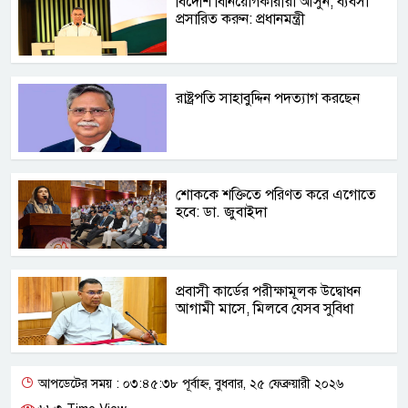
বিদেশি বিনিয়োগকারীরা আসুন, ব্যবসা
প্রসারিত করুন: প্রধানমন্ত্রী
রাষ্ট্রপতি সাহাবুদ্দিন পদত্যাগ করছেন
শোককে শক্তিতে পরিণত করে এগোতে
হবে: ডা. জুবাইদা
প্রবাসী কার্ডের পরীক্ষামূলক উদ্বোধন
আগামী মাসে, মিলবে যেসব সুবিধা
আপডেটের সময় : ০৩:৪৫:৩৮ পূর্বাহ্ন, বুধবার, ২৫ ফেব্রুয়ারী ২০২৬