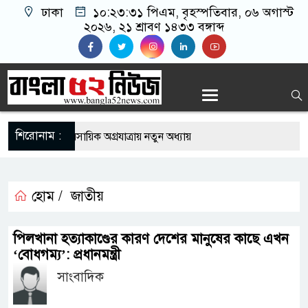
ঢাকা
১০:২৩:৩২ পিএম
, বৃহস্পতিবার, ০৬ অগাস্ট
২০২৬, ২১ শ্রাবণ ১৪৩৩ বঙ্গাব্দ
শিরোনাম :
দেশিদের ব্যবসায়িক অগ্রযাত্রায় নতুন অধ্যায়
র্তমানে স্থিতিশীল সরকার,প্রবাসীদের বিনিয়োগের এখনই
হোম /
জাতীয়
র্তমানে স্থিতিশীল সরকার,প্রবাসীদের বিনিয়োগের এখনই
পিলখানা হত্যাকাণ্ডের কারণ দেশের মানুষের কাছে এখন
‘বোধগম্য’: প্রধানমন্ত্রী
সাংবাদিক
টির নিচে গাঁজার ড্রাম, মাদক কারবারি আটক