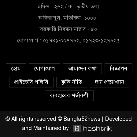
অফিস : ২৬২ / ক, তৃতীয় তলা,
সৌদিতে বাংলাদেশিদের ব্যবসায়িক
ফকিরাপুল, মতিঝিল -১০০০।
অগ্রযাত্রায় নতুন অধ্যায়
সরকারি নিবন্ধন নাম্বার - ৫২
যোগাযোগ : ০১৭৪১-০০৭৭৬২, ০১৭২৩-১২৭৬২৫
বাংলাদেশে বর্তমানে স্থিতিশীল
সরকার,প্রবাসীদের বিনিয়োগের
এখনই উপযুক্ত সময়
হোম
যোগাযোগ
আমাদের কথা
বিজ্ঞাপন
বাংলাদেশে বর্তমানে স্থিতিশীল
সরকার,প্রবাসীদের বিনিয়োগের
প্রাইভেসি পলিসি
কুকি নীতি
দায় প্রত্যাখ্যান
এখনই উপযুক্ত সময়
ব্যবহারের শর্তাবলী
চাঁদপুরে মাটির নিচে গাঁজার ড্রাম,
মাদক কারবারি আটক
© All rights reserved © Bangla52news | Developed
and Maintained by