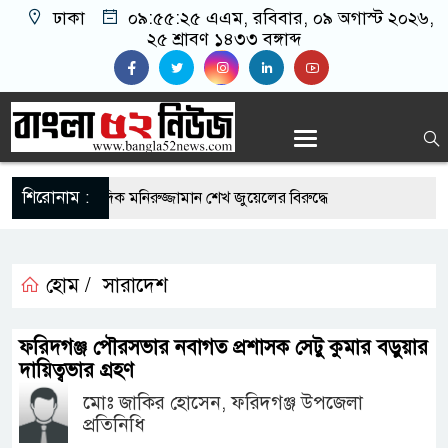
ঢাকা
০৯:৫৫:২৬ এএম
, রবিবার, ০৯ অগাস্ট ২০২৬,
২৫ শ্রাবণ ১৪৩৩ বঙ্গাব্দ
শিরোনাম :
ত্রিকার সাংবাদিক মনিরুজ্জামান শেখ জুয়েলের বিরুদ্ধে
যা চাঁদাবাজীর মামলা প্রত্যাহার
 রোগীদের নিয়মিত ইসিজি চেক কেন প্রয়োজন
হোম /
সারাদেশ
ভ্যুত্থান দিবস উপলক্ষে রূপগঞ্জে বিএনপির আনন্দ
ফরিদগঞ্জ পৌরসভার নবাগত প্রশাসক সেটু কুমার বড়ুয়ার
দায়িত্বভার গ্রহণ
‎মোঃ জাকির হোসেন, ফরিদগঞ্জ উপজেলা
-এর সুযোগে সৌদিতে সফল বাংলাদেশি উদ্যোক্তা,
প্রতিনিধি