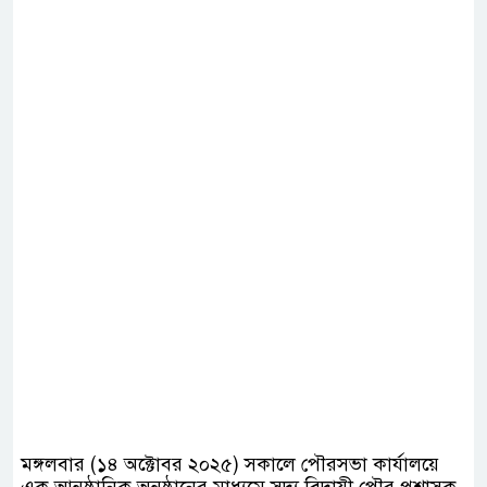
‎মঙ্গলবার (১৪ অক্টোবর ২০২৫) সকালে পৌরসভা কার্যালয়ে
এক আনুষ্ঠানিক অনুষ্ঠানের মাধ্যমে সদ্য বিদায়ী পৌর প্রশাসক