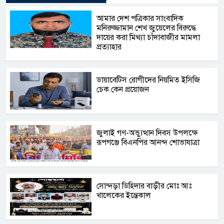
আমার দেশ পত্রিকার সাংবাদিক
মনিরুজ্জামান শেখ জুয়েলের বিরুদ্ধে
দায়ের করা মিথ্যা চাঁদাবাজীর মামলা
প্রত্যাহার
ডায়াবেটিস রোগীদের নিয়মিত ইসিজি
চেক কেন প্রয়োজন
জুলাই গণ-অভ্যুত্থান দিবস উপলক্ষে
রূপগঞ্জে বিএনপির আনন্দ শোভাযাত্রা
সোন্দড়া ডিহিদার বাড়ীর মোঃ আঃ
খালেকের ইন্তেকাল