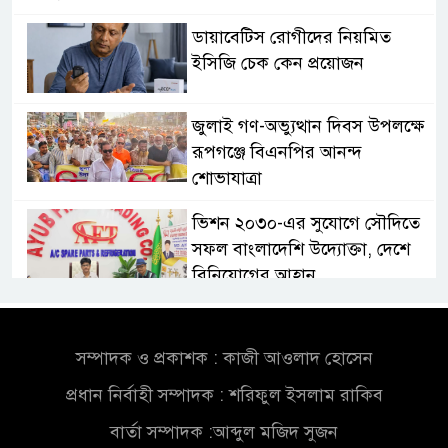
ডায়াবেটিস রোগীদের নিয়মিত
ইসিজি চেক কেন প্রয়োজন
জুলাই গণ-অভ্যুত্থান দিবস উপলক্ষে
রূপগঞ্জে বিএনপির আনন্দ
শোভাযাত্রা
ভিশন ২০৩০-এর সুযোগে সৌদিতে
সফল বাংলাদেশি উদ্যোক্তা, দেশে
বিনিয়োগের আহ্বান
এবার ৫ দেশি মাছে মিলল
মাইক্রোপ্লাস্টিক, বেশি কই মাছে
সম্পাদক ও প্রকাশক : কাজী আওলাদ হোসেন
প্রধান নির্বাহী সম্পাদক : শরিফুল ইসলাম রাকিব
সোন্দড়া ডিহিদার বাড়ীর মোঃ আঃ
বার্তা সম্পাদক :আব্দুল মজিদ সুজন
খালেকের ইন্তেকাল