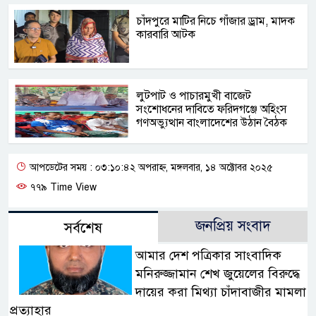
চাঁদপুরে মাটির নিচে গাঁজার ড্রাম, মাদক
কারবারি আটক
লুটপাট ও পাচারমুখী বাজেট
সংশোধনের দাবিতে ফরিদগঞ্জে অহিংস
গণঅভ্যুত্থান বাংলাদেশের উঠান বৈঠক
আপডেটের সময় : ০৩:১০:৪২ অপরাহ্ন, মঙ্গলবার, ১৪ অক্টোবর ২০২৫
৭৭৯ Time View
জনপ্রিয় সংবাদ
সর্বশেষ
আমার দেশ পত্রিকার সাংবাদিক
মনিরুজ্জামান শেখ জুয়েলের বিরুদ্ধে
দায়ের করা মিথ্যা চাঁদাবাজীর মামলা
প্রত্যাহার