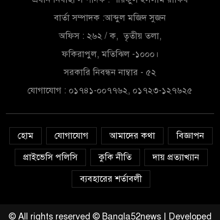
সরকার,প্রবাসীদের বিনিয়োগের
এখনই উপযুক্ত সময়
বার্তা সম্পাদক :আব্দুল মজিদ সুজন
অফিস : ২৬২ / ক, তৃতীয় তলা,
চাঁদপুরে মাটির নিচে গাঁজার ড্রাম,
মাদক কারবারি আটক
ফকিরাপুল, মতিঝিল -১০০০।
সরকারি নিবন্ধন নাম্বার - ৫২
লুটপাট ও পাচারমুখী বাজেট
যোগাযোগ : ০১৭৪১-০০৭৭৬২, ০১৭২৩-১২৭৬২৫
সংশোধনের দাবিতে ফরিদগঞ্জে
অহিংস গণঅভ্যুত্থান বাংলাদেশের
উঠান বৈঠক
হোম
যোগাযোগ
আমাদের কথা
বিজ্ঞাপন
অনলাইন জুয়ার অবৈধ লেনদেনে
জড়িয়ে পড়ছে স্থানীয় বিকাশ এজেন্ট;
প্রাইভেসি পলিসি
কুকি নীতি
দায় প্রত্যাখ্যান
ক্ষুব্ধ এলাকাবাসী।।
ব্যবহারের শর্তাবলী
জিয়ানগরের বলেশ্বর নদীতে যৌথ
অভিযানে ৩টি অবৈধ বাঁধা জাল জব্দ
© All rights reserved © Bangla52news | Developed