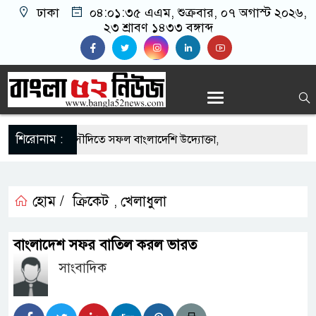
ঢাকা
০৪:০১:৩৫ এএম
, শুক্রবার, ০৭ অগাস্ট ২০২৬,
২৩ শ্রাবণ ১৪৩৩ বঙ্গাব্দ
শিরোনাম :
-এর সুযোগে সৌদিতে সফল বাংলাদেশি উদ্যোক্তা,
র আহ্বান
 মাছে মিলল মাইক্রোপ্লাস্টিক, বেশি কই মাছে
হোম /
ক্রিকেট
খেলাধুলা
,
হিদার বাড়ীর মোঃ আঃ খালেকের ইন্তেকাল
বাংলাদেশ সফর বাতিল করল ভারত
দেশিদের ব্যবসায়িক অগ্রযাত্রায় নতুন অধ্যায়
সাংবাদিক
র্তমানে স্থিতিশীল সরকার,প্রবাসীদের বিনিয়োগের এখনই