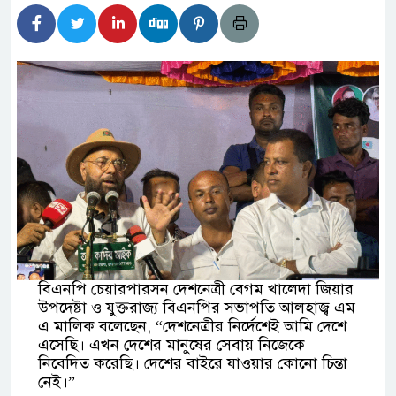
িদার বাড়ীর মোঃ আঃ খালেকের ইন্তেকাল
েশিদের ব্যবসায়িক অগ্রযাত্রায় নতুন অধ্যায়
্তমানে স্থিতিশীল সরকার,প্রবাসীদের বিনিয়োগের এখনই
্তমানে স্থিতিশীল সরকার,প্রবাসীদের বিনিয়োগের এখনই
ির নিচে গাঁজার ড্রাম, মাদক কারবারি আটক
চারমুখী বাজেট সংশোধনের দাবিতে ফরিদগঞ্জে অহিংস
বিএনপি চেয়ারপারসন দেশনেত্রী বেগম খালেদা জিয়ার
াংলাদেশের উঠান বৈঠক
উপদেষ্টা ও যুক্তরাজ্য বিএনপির সভাপতি আলহাজ্ব এম
এ মালিক বলেছেন, “দেশনেত্রীর নির্দেশেই আমি দেশে
এসেছি। এখন দেশের মানুষের সেবায় নিজেকে
নিবেদিত করেছি। দেশের বাইরে যাওয়ার কোনো চিন্তা
নেই।”