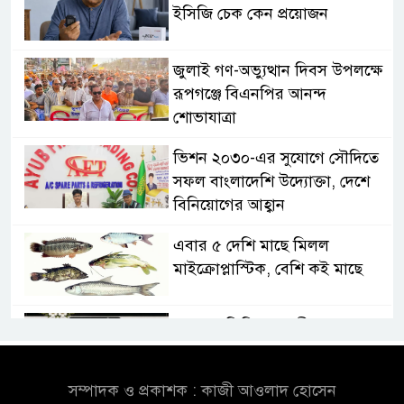
ইসিজি চেক কেন প্রয়োজন
জুলাই গণ-অভ্যুত্থান দিবস উপলক্ষে
রূপগঞ্জে বিএনপির আনন্দ
শোভাযাত্রা
ভিশন ২০৩০-এর সুযোগে সৌদিতে
সফল বাংলাদেশি উদ্যোক্তা, দেশে
বিনিয়োগের আহ্বান
এবার ৫ দেশি মাছে মিলল
মাইক্রোপ্লাস্টিক, বেশি কই মাছে
সোন্দড়া ডিহিদার বাড়ীর মোঃ আঃ
খালেকের ইন্তেকাল
সম্পাদক ও প্রকাশক : কাজী আওলাদ হোসেন