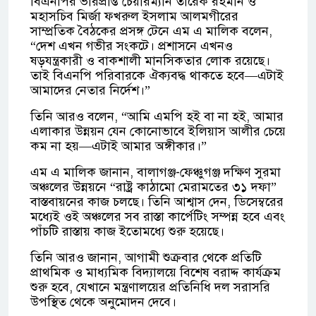
বিএনপির ভারপ্রাপ্ত চেয়ারম্যান তারেক রহমান ও
মহাসচিব মির্জা ফখরুল ইসলাম আলমগীরের
সাম্প্রতিক বৈঠকের প্রসঙ্গ টেনে এম এ মালিক বলেন,
“দেশ এখন গভীর সংকটে। প্রশাসনে এখনও
ষড়যন্ত্রকারী ও বাকশালী মানসিকতার লোক রয়েছে।
তাই বিএনপি পরিবারকে ঐক্যবদ্ধ থাকতে হবে—এটাই
আমাদের নেতার নির্দেশ।”
তিনি আরও বলেন, “আমি এমপি হই বা না হই, আমার
এলাকার উন্নয়ন যেন কোনোভাবে ইলিয়াস আলীর চেয়ে
কম না হয়—এটাই আমার অঙ্গীকার।”
এম এ মালিক জানান, বালাগঞ্জ-ফেঞ্চুগঞ্জ দক্ষিণ সুরমা
অঞ্চলের উন্নয়নে “রাষ্ট্র কাঠামো মেরামতের ৩১ দফা”
বাস্তবায়নের কাজ চলছে। তিনি আশ্বাস দেন, ডিসেম্বরের
মধ্যেই ওই অঞ্চলের সব রাস্তা কার্পেটিং সম্পন্ন হবে এবং
পাঁচটি রাস্তায় কাজ ইতোমধ্যে শুরু হয়েছে।
তিনি আরও জানান, আগামী শুক্রবার থেকে প্রতিটি
প্রাথমিক ও মাধ্যমিক বিদ্যালয়ে বিশেষ বরাদ্দ কার্যক্রম
শুরু হবে, যেখানে মন্ত্রণালয়ের প্রতিনিধি দল সরাসরি
উপস্থিত থেকে অনুমোদন দেবে।