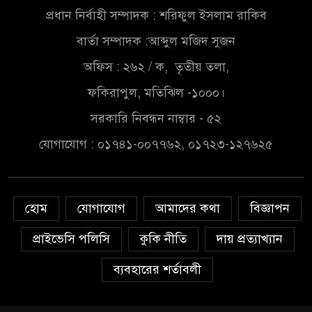
সৌদিতে বাংলাদেশিদের ব্যবসায়িক
প্রধান নির্বাহী সম্পাদক : শরিফুল ইসলাম রাকিব
অগ্রযাত্রায় নতুন অধ্যায়
বার্তা সম্পাদক :আব্দুল মজিদ সুজন
বাংলাদেশে বর্তমানে স্থিতিশীল
অফিস : ২৬২ / ক, তৃতীয় তলা,
সরকার,প্রবাসীদের বিনিয়োগের
ফকিরাপুল, মতিঝিল -১০০০।
এখনই উপযুক্ত সময়
সরকারি নিবন্ধন নাম্বার - ৫২
বাংলাদেশে বর্তমানে স্থিতিশীল
যোগাযোগ : ০১৭৪১-০০৭৭৬২, ০১৭২৩-১২৭৬২৫
সরকার,প্রবাসীদের বিনিয়োগের
এখনই উপযুক্ত সময়
চাঁদপুরে মাটির নিচে গাঁজার ড্রাম,
হোম
যোগাযোগ
আমাদের কথা
বিজ্ঞাপন
মাদক কারবারি আটক
প্রাইভেসি পলিসি
কুকি নীতি
দায় প্রত্যাখ্যান
লুটপাট ও পাচারমুখী বাজেট
ব্যবহারের শর্তাবলী
সংশোধনের দাবিতে ফরিদগঞ্জে
অহিংস গণঅভ্যুত্থান বাংলাদেশের