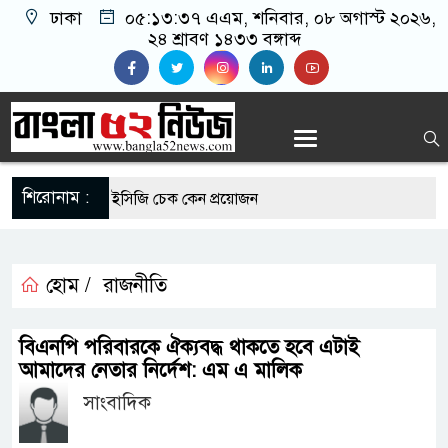
ঢাকা
০৫:১৩:৩৭ এএম
, শনিবার, ০৮ অগাস্ট ২০২৬,
২৪ শ্রাবণ ১৪৩৩ বঙ্গাব্দ
শিরোনাম :
োগীদের নিয়মিত ইসিজি চেক কেন প্রয়োজন
যুত্থান দিবস উপলক্ষে রূপগঞ্জে বিএনপির আনন্দ
হোম /
রাজনীতি
এর সুযোগে সৌদিতে সফল বাংলাদেশি উদ্যোক্তা,
বিএনপি পরিবারকে ঐক্যবদ্ধ থাকতে হবে এটাই
 আহ্বান
আমাদের নেতার নির্দেশ: এম এ মালিক
সাংবাদিক
মাছে মিলল মাইক্রোপ্লাস্টিক, বেশি কই মাছে