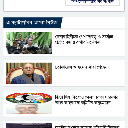
আপলোডকারীর সব সংবাদ
এ ক্যাটাগরির আরো নিউজ
সেনাবাহিনীকে পেশাদারত্ব ও সর্বোচ্চ
প্রস্তুতি বজায় রাখার নির্দেশনা
তোফায়েল আহমেদ মারা গেছেন
জিয়া শিশু কিশোর মেলা, ঢাকা মহানগর
উত্তর আহবায়ক কমিটির অনুমোদন
জাতীয় সংসদে সাবেক প্রতিমন্ত্রী সিনহার