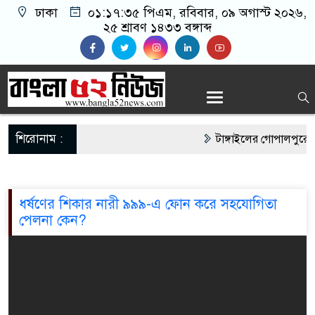
ঢাকা
০১:১৭:৩৫ পিএম
, রবিবার, ০৯ অগাস্ট ২০২৬,
২৫ শ্রাবণ ১৪৩৩ বঙ্গাব্দ
শিরোনাম :
টাঙ্গাইলের গোপালপুরে মুনে
ক্যাটাগরিতে সেরা
সৌদি আরব ভিশন ২০৩০:ম
ধর্ষণের শিকার নারী ৯৯৯-এ ফোন করে সহযোগিতা
পেলনা কেন?
নতুন কর্মসংস্হান এই সম্ভা
ব্যাবসায়িরা
আমার দেশ পত্রিকার সাংবা