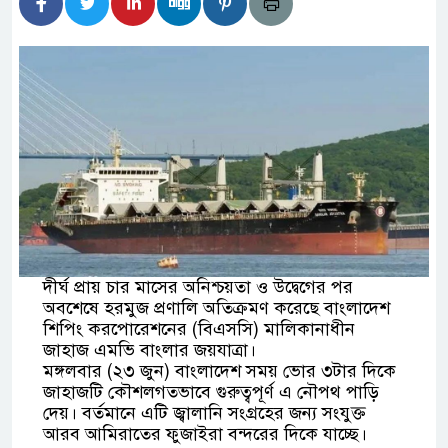
া নেতৃত্বের সুযোগ পেলে শক্তিশালী হবে দেশের ভবিষ্যৎ
জ জেলা বিটিএসএফের কমিটি ঘোষণা সভাপতি আফজাল
রণ সম্পাদক শওকত হোসেন
গোপালপুরে মুনের বাজিমাত, শ্রেষ্ঠ শিক্ষার্থীসহ ৫
েরা
ভিশন ২০৩০:মানে নতুন বিনিয়োগ নতুন ব্যাবসা আর
দীর্ঘ প্রায় চার মাসের অনিশ্চয়তা ও উদ্বেগের পর
্হান এই সম্ভাবনা কাজে লাগিয়ে এগিয়ে চলছে বাংলাদেশী
অবশেষে হরমুজ প্রণালি অতিক্রমণ করেছে বাংলাদেশ
শিপিং করপোরেশনের (বিএসসি) মালিকানাধীন
জাহাজ এমভি বাংলার জয়যাত্রা।
মঙ্গলবার (২৩ জুন) বাংলাদেশ সময় ভোর ৩টার দিকে
ত্রিকার সাংবাদিক মনিরুজ্জামান শেখ জুয়েলের বিরুদ্ধে
জাহাজটি কৌশলগতভাবে গুরুত্বপূর্ণ এ নৌপথ পাড়ি
দেয়। বর্তমানে এটি জ্বালানি সংগ্রহের জন্য সংযুক্ত
যা চাঁদাবাজীর মামলা প্রত্যাহার
আরব আমিরাতের ফুজাইরা বন্দরের দিকে যাচ্ছে।