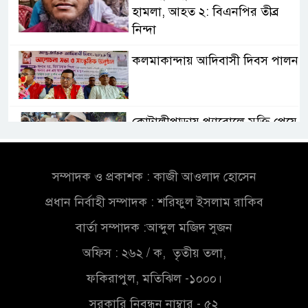
হামলা, আহত ২: বিএনপির তীব্র
নিন্দা
কলমাকান্দায় আদিবাসী দিবস পালন
কোটালীপাড়ায় প্যারোলে মুক্তি পেয়ে
বাবার জানাজায় আওয়ামী লীগ নেতা
সম্পাদক ও প্রকাশক : কাজী আওলাদ হোসেন
তরুণ নারীরা নেতৃত্বের সুযোগ পেলে
শক্তিশালী হবে দেশের ভবিষ্যৎ
প্রধান নির্বাহী সম্পাদক : শরিফুল ইসলাম রাকিব
বার্তা সম্পাদক :আব্দুল মজিদ সুজন
গোপালগঞ্জ জেলা বিটিএসএফের
অফিস : ২৬২ / ক, তৃতীয় তলা,
কমিটি ঘোষণা সভাপতি আফজাল
ফকিরাপুল, মতিঝিল -১০০০।
হোসেন, সাধারণ সম্পাদক শওকত
হোসেন
সরকারি নিবন্ধন নাম্বার - ৫২