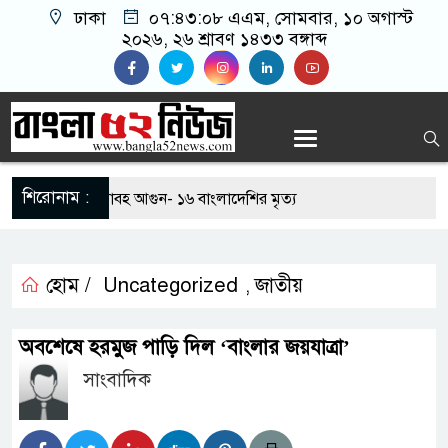
ঢাকা
০৭:৪৩:০৯ এএম
, সোমবার, ১০ অগাস্ট
২০২৬, ২৬ শ্রাবণ ১৪৩৩ বঙ্গাব্দ
শিরোনাম :
া কারখানায় ভয়াবহ আগুন- ১৬ বাংলাদেশির মৃত্য
ল প্রকাশ, পাশের হার ৬২.২৫ শতাংশ
হোম /
Uncategorized
জাতীয়
ুবদল নেতার ওপর সশস্ত্র হামলা, আহত ২: বিএনপির তীব্র
,
অবশেষে হরমুজ পাড়ি দিল ‘বাংলার জয়যাত্রা’
ায় আদিবাসী দিবস পালন
সাংবাদিক
ায় প্যারোলে মুক্তি পেয়ে বাবার জানাজায় আওয়ামী লীগ