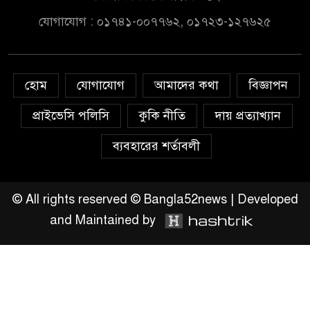
টাঙ্গাইলের গোপালপুরে মুনের
যোগাযোগ : ০১৭৪১-০০৭৭৬২, ০১৭২৩-১২৭৬২৫
বাজিমাত, শ্রেষ্ঠ শিক্ষার্থীসহ ৫
ক্যাটাগরিতে সেরা
হোম
যোগাযোগ
আমাদের কথা
বিজ্ঞাপন
সৌদি আরব ভিশন ২০৩০:মানে
নতুন বিনিয়োগ নতুন ব্যাবসা আর
প্রাইভেসি পলিসি
কুকি নীতি
দায় প্রত্যাখ্যান
নতুন কর্মসংস্হান এই সম্ভাবনা
কাজে লাগিয়ে এগিয়ে চলছে বাংলাদেশী ব্যাবসায়িরা
ব্যবহারের শর্তাবলী
আমার দেশ পত্রিকার সাংবাদিক
মনিরুজ্জামান শেখ জুয়েলের বিরুদ্ধে
© All rights reserved © Bangla52news | Developed
দায়ের করা মিথ্যা চাঁদাবাজীর মামলা
and Maintained by
প্রত্যাহার