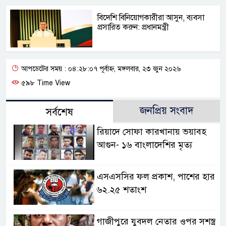
বিদেশি বিনিয়োগকারীরা আসুন, ব্যবসা
প্রসারিত করুন: প্রধানমন্ত্রী
আপডেটের সময় : ০৪:২৮:০৭ পূর্বাহ্ন, মঙ্গলবার, ২৩ জুন ২০২৬
৫৯৮ Time View
জনপ্রিয় সংবাদ
সর্বশেষ
রিয়াদে সোফা কারখানায় ভয়াবহ
আগুন- ১৬ বাংলাদেশির মৃত্য
এসএসসির ফল প্রকাশ, পাশের হার
৬২.২৫ শতাংশ
গাজীপুরে যুবদল নেতার ওপর সশস্ত্র