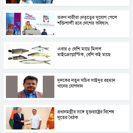
তরুণ নারীরা নেতৃত্বের সুযোগ পেলে
শক্তিশালী হবে দেশের ভবিষ্যৎ
এবার ৫ দেশি মাছে মিলল
মাইক্রোপ্লাস্টিক, বেশি কই মাছে
দুদকের নতুন সচিব সাইদুর রহমান
খানের যোগদান
প্রধানমন্ত্রীর সঙ্গে যুক্তরাষ্ট্রের বিশেষ
দূতের বৈঠক