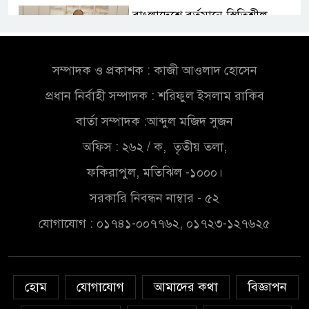
বাংলাদেশে বর্তমানে স্থিতিশীল
সরকার,প্রবাসীদের বিনিয়োগের
এখনই উপযুক্ত সময়
সম্পাদক ও প্রকাশক : কাজী আওলাদ হোসেন
বাংলাদেশে বর্তমানে স্থিতিশীল
প্রধান নির্বাহী সম্পাদক : শরিফুল ইসলাম রাকিব
সরকার,প্রবাসীদের বিনিয়োগের
এখনই উপযুক্ত সময়
বার্তা সম্পাদক :আব্দুল মজিদ সুজন
অফিস : ২৬২ / ক, তৃতীয় তলা,
চাঁদপুরে মাটির নিচে গাঁজার ড্রাম,
মাদক কারবারি আটক
ফকিরাপুল, মতিঝিল -১০০০।
সরকারি নিবন্ধন নাম্বার - ৫২
লুটপাট ও পাচারমুখী বাজেট
যোগাযোগ : ০১৭৪১-০০৭৭৬২, ০১৭২৩-১২৭৬২৫
সংশোধনের দাবিতে ফরিদগঞ্জে
অহিংস গণঅভ্যুত্থান বাংলাদেশের
উঠান বৈঠক
হোম
যোগাযোগ
আমাদের কথা
বিজ্ঞাপন
অনলাইন জুয়ার অবৈধ লেনদেনে