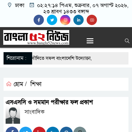
ঢাকা
০২:২৭:১৫ পিএম
, শুক্রবার, ০৭ অগাস্ট ২০২৬,
২৩ শ্রাবণ ১৪৩৩ বঙ্গাব্দ
শিরোনাম :
-এর সুযোগে সৌদিতে সফল বাংলাদেশি উদ্যোক্তা,
ের আহ্বান
ি মাছে মিলল মাইক্রোপ্লাস্টিক, বেশি কই মাছে
হোম /
শিক্ষা
হিদার বাড়ীর মোঃ আঃ খালেকের ইন্তেকাল
এসএসসি ও সমমান পরীক্ষার ফল প্রকাশ
াদেশিদের ব্যবসায়িক অগ্রযাত্রায় নতুন অধ্যায়
সাংবাদিক
বর্তমানে স্থিতিশীল সরকার,প্রবাসীদের বিনিয়োগের এখনই