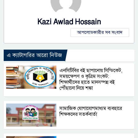
Kazi Awlad Hossain
আপলোডকারীর সব সংবাদ
এ ক্যাটাগরির আরো নিউজ
এনসিটিবির বই ছাপানোয় সিন্ডিকেট,
সময়ক্ষেপণ ও কৃত্রিম সংকট:
শিক্ষার্থীদের হাতে মানসম্পন্ন বই
পৌঁছানো নিয়ে শঙ্কা
সামাজিক যোগাযোগমাধ্যম ব্যবহারে
শিক্ষকদের সতর্কবার্তা