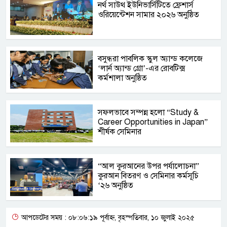
নর্থ সাউথ ইউনিভার্সিটিতে ফ্রেশার্স
ওরিয়েন্টেশন সামার ২০২৬ অনুষ্ঠিত
বসুন্ধরা পাবলিক স্কুল অ্যান্ড কলেজে
‘লার্ন অ্যান্ড গ্রো’-এর রোবটিক্স
কর্মশালা অনুষ্ঠিত
সফলভাবে সম্পন্ন হলো “Study &
Career Opportunities in Japan”
শীর্ষক সেমিনার
“আল কুরআনের উপর পর্যালোচনা”
কুরআন বিতরণ ও সেমিনার কর্মসূচি
‘২৬ অনুষ্ঠিত
আপডেটের সময় : ০৮:০৬:১৯ পূর্বাহ্ন, বৃহস্পতিবার, ১০ জুলাই ২০২৫