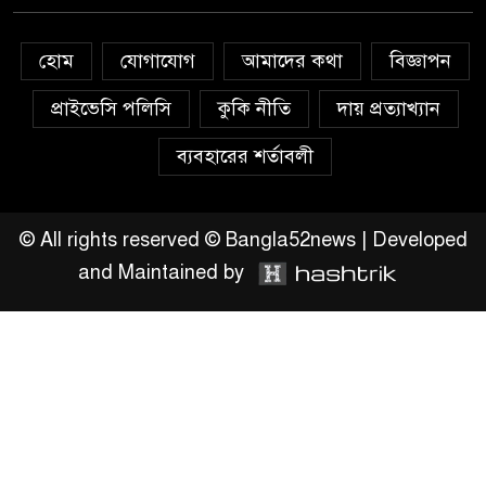
চাঁদপুরে মাটির নিচে গাঁজার ড্রাম,
হোম
যোগাযোগ
আমাদের কথা
বিজ্ঞাপন
মাদক কারবারি আটক
প্রাইভেসি পলিসি
কুকি নীতি
দায় প্রত্যাখ্যান
লুটপাট ও পাচারমুখী বাজেট
ব্যবহারের শর্তাবলী
সংশোধনের দাবিতে ফরিদগঞ্জে
অহিংস গণঅভ্যুত্থান বাংলাদেশের
উঠান বৈঠক
© All rights reserved © Bangla52news | Developed
and Maintained by