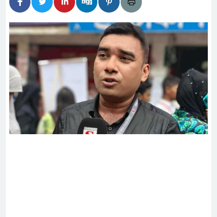
হিদার বাড়ীর মোঃ আঃ খালেকের ইন্তেকাল
দেশিদের ব্যবসায়িক অগ্রযাত্রায় নতুন অধ্যায়
র্তমানে স্থিতিশীল সরকার,প্রবাসীদের বিনিয়োগের এখনই
র্তমানে স্থিতিশীল সরকার,প্রবাসীদের বিনিয়োগের এখনই
টির নিচে গাঁজার ড্রাম, মাদক কারবারি আটক
াচারমুখী বাজেট সংশোধনের দাবিতে ফরিদগঞ্জে অহিংস
বাংলাদেশের উঠান বৈঠক