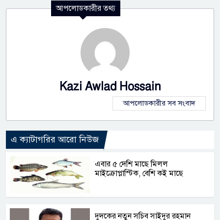
আপলোডকারীর তথ্য
Kazi Awlad Hossain
আপলোডকারীর সব সংবাদ
এ ক্যাটাগরির আরো নিউজ
এবার ৫ দেশি মাছে মিলল
মাইক্রোপ্লাস্টিক, বেশি কই মাছে
দুদকের নতুন সচিব সাইদুর রহমান