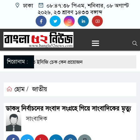
ঢাকা
০৮:৪৭:৩৮ পিএম
, শনিবার, ০৮ অগাস্ট
২০২৬, ২৩ শ্রাবণ ১৪৩৩ বঙ্গাব্দ
শিরোনাম :
 রোগীদের নিয়মিত ইসিজি চেক কেন প্রয়োজন
্যুত্থান দিবস উপলক্ষে রূপগঞ্জে বিএনপির আনন্দ
হোম /
জাতীয়
-এর সুযোগে সৌদিতে সফল বাংলাদেশি উদ্যোক্তা,
ডাকসু নির্বাচনের সংবাদ সংগ্রহে গিয়ে সাংবাদিকের মৃত্যু
র আহ্বান
সাংবাদিক
 মাছে মিলল মাইক্রোপ্লাস্টিক, বেশি কই মাছে