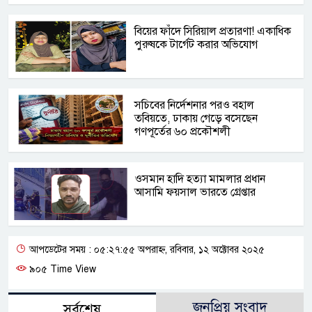
বিয়ের ফাঁদে সিরিয়াল প্রতারণা! একাধিক
পুরুষকে টার্গেট করার অভিযোগ
সচিবের নির্দেশনার পরও বহাল
তবিয়তে, ঢাকায় গেড়ে বসেছেন
গণপূর্তের ৬০ প্রকৌশলী
ওসমান হাদি হত্যা মামলার প্রধান
আসামি ফয়সাল ভারতে গ্রেপ্তার
আপডেটের সময় : ০৫:২৭:৫৫ অপরাহ্ন, রবিবার, ১২ অক্টোবর ২০২৫
৯০৫ Time View
জনপ্রিয় সংবাদ
সর্বশেষ