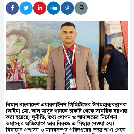
িদার বাড়ীর মোঃ আঃ খালেকের ইন্তেকাল
দেশিদের ব্যবসায়িক অগ্রযাত্রায় নতুন অধ্যায়
র্তমানে স্থিতিশীল সরকার,প্রবাসীদের বিনিয়োগের এখনই
র্তমানে স্থিতিশীল সরকার,প্রবাসীদের বিনিয়োগের এখনই
টির নিচে গাঁজার ড্রাম, মাদক কারবারি আটক
চারমুখী বাজেট সংশোধনের দাবিতে ফরিদগঞ্জে অহিংস
াংলাদেশের উঠান বৈঠক
বিমান বাংলাদেশ এয়ারলাইনস লিমিটেডের উপমহাব্যবস্থাপক
(আইন) মো. আল মাসুদ খানকে চাকরি থেকে সাময়িক বরখাস্ত
করা হয়েছে। দুর্নীতি, তথ্য গোপন ও আদালতের নির্দেশনা
অমান্যের অভিযোগে তার বিরুদ্ধে এ সিদ্ধান্ত নেওয়া হয়।
বিমানের প্রশাসন ও মানবসম্পদ পরিদপ্তরের তদন্ত শাখা থেকে