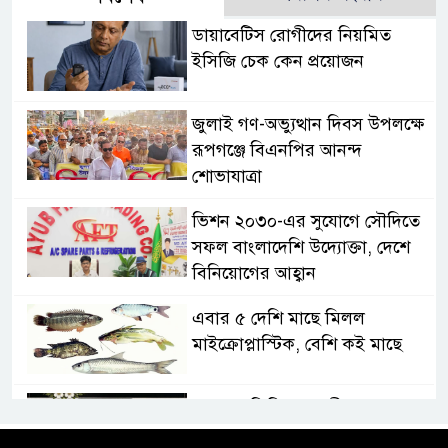
ডায়াবেটিস রোগীদের নিয়মিত
ইসিজি চেক কেন প্রয়োজন
জুলাই গণ-অভ্যুত্থান দিবস উপলক্ষে
রূপগঞ্জে বিএনপির আনন্দ
শোভাযাত্রা
ভিশন ২০৩০-এর সুযোগে সৌদিতে
সফল বাংলাদেশি উদ্যোক্তা, দেশে
বিনিয়োগের আহ্বান
এবার ৫ দেশি মাছে মিলল
মাইক্রোপ্লাস্টিক, বেশি কই মাছে
সোন্দড়া ডিহিদার বাড়ীর মোঃ আঃ
খালেকের ইন্তেকাল