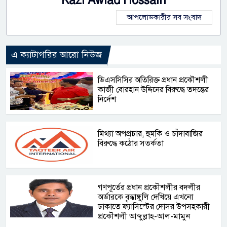
Kazi Awlad Hossain
আপলোডকারীর সব সংবাদ
এ ক্যাটাগরির আরো নিউজ
ডিএসসিসির অতিরিক্ত প্রধান প্রকৌশলী
কাজী বোরহান উদ্দিনের বিরুদ্ধে তদন্তের
নির্দেশ
মিথ্যা অপপ্রচার, হুমকি ও চাঁদাবাজির
বিরুদ্ধে কঠোর সতর্কতা
গণপূর্তের প্রধান প্রকৌশলীর বদলীর
অর্ডারকে বৃদ্ধাঙ্গুলি দেখিয়ে এখনো
ঢাকাতে ফ্যাসিস্টের দোসর উপসহকারী
প্রকৌশলী আব্দুল্লাহ-আল-মামুন