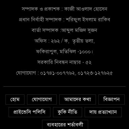
সম্পাদক ও প্রকাশক : কাজী আওলাদ হোসেন
সৌদিতে বাংলাদেশিদের ব্যবসায়িক
প্রধান নির্বাহী সম্পাদক : শরিফুল ইসলাম রাকিব
অগ্রযাত্রায় নতুন অধ্যায়
বার্তা সম্পাদক :আব্দুল মজিদ সুজন
বাংলাদেশে বর্তমানে স্থিতিশীল
অফিস : ২৬২ / ক, তৃতীয় তলা,
সরকার,প্রবাসীদের বিনিয়োগের
ফকিরাপুল, মতিঝিল -১০০০।
এখনই উপযুক্ত সময়
সরকারি নিবন্ধন নাম্বার - ৫২
বাংলাদেশে বর্তমানে স্থিতিশীল
যোগাযোগ : ০১৭৪১-০০৭৭৬২, ০১৭২৩-১২৭৬২৫
সরকার,প্রবাসীদের বিনিয়োগের
এখনই উপযুক্ত সময়
চাঁদপুরে মাটির নিচে গাঁজার ড্রাম,
হোম
যোগাযোগ
আমাদের কথা
বিজ্ঞাপন
মাদক কারবারি আটক
প্রাইভেসি পলিসি
কুকি নীতি
দায় প্রত্যাখ্যান
লুটপাট ও পাচারমুখী বাজেট
ব্যবহারের শর্তাবলী
সংশোধনের দাবিতে ফরিদগঞ্জে