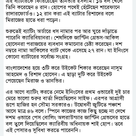
এই ব্যাটারকে ফিরিয়েছেন তানভীর ইসলাম। ১৬ বল খেলে
তিনি করেছেন ৪ রান। হোপের পথেই হেঁটেছেন শারেফানে
রাদারফোর্ডও। ১২ রান করা এই ব্যাটার রিশাদের বলে
মিরাজের হাতে ধরা পড়েন।
শুরুতেই ব্যাটিং অর্ডারে ধস নামার পর আর ঘুরে দাঁড়াতে
পারেনি ক্যারিবিয়ানরা। শেষদিকে জাস্টিন গ্রেভস-আকিল
হোসেনরা পরাজয়ের ব্যবধান কমানোর চেষ্টা করেছেন। দশ
নম্বরে নামা আকিলের ব্যাট থেকে এসেছে ২৭ রান। যা ইনিংসে
কোনো ব্যাটারের সর্বোচ্চ সংগ্রহ।
বাংলাদেশের হয়ে ৩টি করে উইকেট শিকার করেছেন নাসুম
আহমেদ ও রিশাদ হোসেন। এ ছাড়া দুটি করে উইকেট
পেয়েছেন মিরাজ ও তানভির।
এর আগে ব্যাটিং করতে নেমে ইনিংসের প্রথম ওভারেই দুই চার
মেরে ভালো শুরুর বার্তা দিয়েছিলেন সাইফ। এরপর আগ্রাসী
রূপে হাজির হন সৌম্য সরকারও। উদ্বোধনী জুটিতে পঞ্চাশ
আসে মাত্র ৪৬ বলে। স্পিনে কাজের কাজ কিছু হচ্ছে না দেখে
দশম ওভারে পেস বোলিং অলরাউন্ডার জাস্টিন গ্রেভসের হাতে
বল তুলে দিয়েছিলেন ক্যারিবীয় অধিনায়ক শাই হোপ। তবে
এই পেসারও সুবিধা করতে পারেননি।