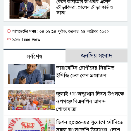
বেতন কাঠামোর আওতায় এলেন
ক্রীড়াবিদরা, পেলেন ক্রীড়া কার্ড ও
ভাতা
আপডেটের সময় : ০৪:০৬:১৪ পূর্বাহ্ন, শুক্রবার, ২৪ অক্টোবর ২০২৫
৯২৬ Time View
জনপ্রিয় সংবাদ
সর্বশেষ
ডায়াবেটিস রোগীদের নিয়মিত
ইসিজি চেক কেন প্রয়োজন
জুলাই গণ-অভ্যুত্থান দিবস উপলক্ষে
রূপগঞ্জে বিএনপির আনন্দ
শোভাযাত্রা
ভিশন ২০৩০-এর সুযোগে সৌদিতে
সফল বাংলাদেশি উদ্যোক্তা, দেশে