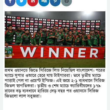
িদার বাড়ীর মোঃ আঃ খালেকের ইন্তেকাল
েশিদের ব্যবসায়িক অগ্রযাত্রায় নতুন অধ্যায়
্তমানে স্থিতিশীল সরকার,প্রবাসীদের বিনিয়োগের এখনই
্তমানে স্থিতিশীল সরকার,প্রবাসীদের বিনিয়োগের এখনই
ির নিচে গাঁজার ড্রাম, মাদক কারবারি আটক
প্রথম ওয়ানডে জিতে সিরিজে লিড নিয়েছিল বাংলাদেশ। পরের
চারমুখী বাজেট সংশোধনের দাবিতে ফরিদগঞ্জে অহিংস
ম্যাচে সুপার ওভারে হেরে যায় টাইগাররা। তবে তৃতীয় ম্যাচে
পাত্তাই পেল না ওয়েস্ট ইন্ডিজ। এই জয়ে ২-১ ব্যবধানে সিরিজ
াংলাদেশের উঠান বৈঠক
জিতল স্বাগতিকরা। তৃতীয় ও শেষ ম্যাচে ক্যারিবীয়দের ১৭৯
রানের বড় ব্যবধানে হারিয়ে দেড় বছর পর ওয়ানডে সিরিজ
জিতলো লাল সবুজরা।