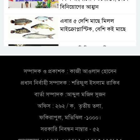
বিনিয়োগের আহ্বান
এবার ৫ দেশি মাছে মিলল
মাইক্রোপ্লাস্টিক, বেশি কই মাছে
সোন্দড়া ডিহিদার বাড়ীর মোঃ আঃ
খালেকের ইন্তেকাল
সম্পাদক ও প্রকাশক : কাজী আওলাদ হোসেন
সৌদিতে বাংলাদেশিদের ব্যবসায়িক
প্রধান নির্বাহী সম্পাদক : শরিফুল ইসলাম রাকিব
অগ্রযাত্রায় নতুন অধ্যায়
বার্তা সম্পাদক :আব্দুল মজিদ সুজন
বাংলাদেশে বর্তমানে স্থিতিশীল
অফিস : ২৬২ / ক, তৃতীয় তলা,
সরকার,প্রবাসীদের বিনিয়োগের
ফকিরাপুল, মতিঝিল -১০০০।
এখনই উপযুক্ত সময়
সরকারি নিবন্ধন নাম্বার - ৫২
বাংলাদেশে বর্তমানে স্থিতিশীল