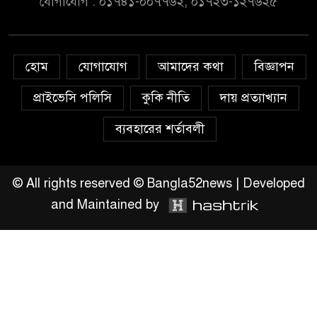
যোগাযোগ : ০১৭৪১-০০৭৭৬২, ০১৭২৩-১২৭৬২৫
সরকার,প্রবাসীদের বিনিয়োগের
এখনই উপযুক্ত সময়
চাঁদপুরে মাটির নিচে গাঁজার ড্রাম,
হোম
যোগাযোগ
আমাদের কথা
বিজ্ঞাপন
মাদক কারবারি আটক
প্রাইভেসি পলিসি
কুকি নীতি
দায় প্রত্যাখ্যান
লুটপাট ও পাচারমুখী বাজেট
ব্যবহারের শর্তাবলী
সংশোধনের দাবিতে ফরিদগঞ্জে
অহিংস গণঅভ্যুত্থান বাংলাদেশের
উঠান বৈঠক
© All rights reserved © Bangla52news | Developed
and Maintained by