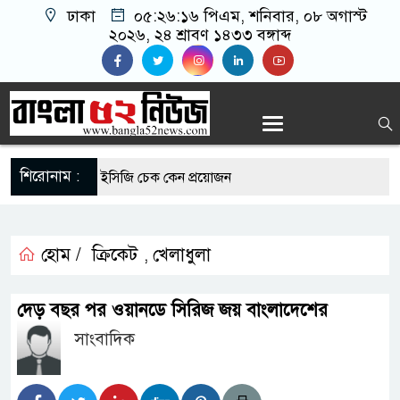
ঢাকা
০৫:২৬:১৬ পিএম
, শনিবার, ০৮ অগাস্ট
২০২৬, ২৪ শ্রাবণ ১৪৩৩ বঙ্গাব্দ
শিরোনাম :
োগীদের নিয়মিত ইসিজি চেক কেন প্রয়োজন
যুত্থান দিবস উপলক্ষে রূপগঞ্জে বিএনপির আনন্দ
হোম /
ক্রিকেট
খেলাধুলা
,
র সুযোগে সৌদিতে সফল বাংলাদেশি উদ্যোক্তা,
দেড় বছর পর ওয়ানডে সিরিজ জয় বাংলাদেশের
 আহ্বান
সাংবাদিক
মাছে মিলল মাইক্রোপ্লাস্টিক, বেশি কই মাছে