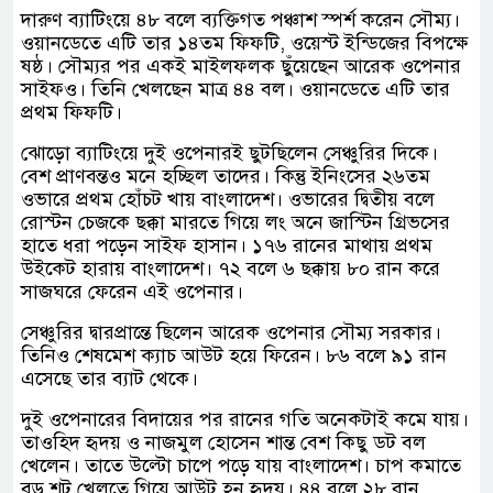
দারুণ ব্যাটিংয়ে ৪৮ বলে ব্যক্তিগত পঞ্চাশ স্পর্শ করেন সৌম্য।
ওয়ানডেতে এটি তার ১৪তম ফিফটি, ওয়েস্ট ইন্ডিজের বিপক্ষে
ষষ্ঠ। সৌম্যর পর একই মাইলফলক ছুঁয়েছেন আরেক ওপেনার
সাইফও। তিনি খেলছেন মাত্র ৪৪ বল। ওয়ানডেতে এটি তার
প্রথম ফিফটি।
ঝোড়ো ব্যাটিংয়ে দুই ওপেনারই ছুটছিলেন সেঞ্চুরির দিকে।
বেশ প্রাণবন্তও মনে হচ্ছিল তাদের। কিন্তু ইনিংসের ২৬তম
ওভারে প্রথম হোঁচট খায় বাংলাদেশ। ওভারের দ্বিতীয় বলে
রোস্টন চেজকে ছক্কা মারতে গিয়ে লং অনে জাস্টিন গ্রিভসের
হাতে ধরা পড়েন সাইফ হাসান। ১৭৬ রানের মাথায় প্রথম
উইকেট হারায় বাংলাদেশ। ৭২ বলে ৬ ছক্কায় ৮০ রান করে
সাজঘরে ফেরেন এই ওপেনার।
সেঞ্চুরির দ্বারপ্রান্তে ছিলেন আরেক ওপেনার সৌম্য সরকার।
তিনিও শেষমেশ ক্যাচ আউট হয়ে ফিরেন। ৮৬ বলে ৯১ রান
এসেছে তার ব্যাট থেকে।
দুই ওপেনারের বিদায়ের পর রানের গতি অনেকটাই কমে যায়।
তাওহিদ হৃদয় ও নাজমুল হোসেন শান্ত বেশ কিছু ডট বল
খেলেন। তাতে উল্টো চাপে পড়ে যায় বাংলাদেশ। চাপ কমাতে
বড় শট খেলতে গিয়ে আউট হন হৃদয়। ৪৪ বলে ২৮ রান