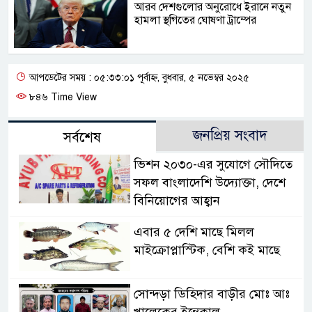
আরব দেশগুলোর অনুরোধে ইরানে নতুন
হামলা স্থগিতের ঘোষণা ট্রাম্পের
আপডেটের সময় : ০৫:৩৩:০১ পূর্বাহ্ন, বুধবার, ৫ নভেম্বর ২০২৫
৮৪৬ Time View
জনপ্রিয় সংবাদ
সর্বশেষ
ভিশন ২০৩০-এর সুযোগে সৌদিতে
সফল বাংলাদেশি উদ্যোক্তা, দেশে
বিনিয়োগের আহ্বান
এবার ৫ দেশি মাছে মিলল
মাইক্রোপ্লাস্টিক, বেশি কই মাছে
সোন্দড়া ডিহিদার বাড়ীর মোঃ আঃ