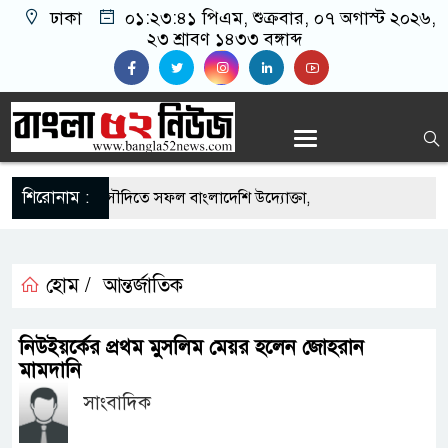
ঢাকা
০১:২৩:৪২ পিএম
, শুক্রবার, ০৭ অগাস্ট ২০২৬,
২৩ শ্রাবণ ১৪৩৩ বঙ্গাব্দ
শিরোনাম :
এর সুযোগে সৌদিতে সফল বাংলাদেশি উদ্যোক্তা,
র আহ্বান
 মাছে মিলল মাইক্রোপ্লাস্টিক, বেশি কই মাছে
হোম /
আন্তর্জাতিক
হিদার বাড়ীর মোঃ আঃ খালেকের ইন্তেকাল
নিউইয়র্কের প্রথম মুসলিম মেয়র হলেন জোহরান
মামদানি
দেশিদের ব্যবসায়িক অগ্রযাত্রায় নতুন অধ্যায়
সাংবাদিক
র্তমানে স্থিতিশীল সরকার,প্রবাসীদের বিনিয়োগের এখনই