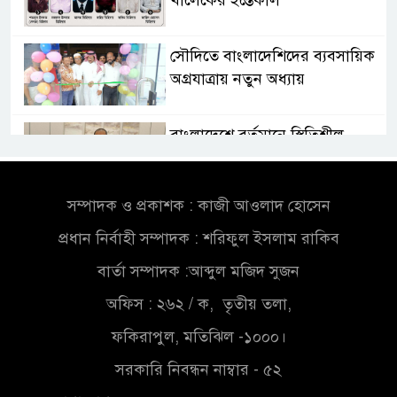
খালেকের ইন্তেকাল
সৌদিতে বাংলাদেশিদের ব্যবসায়িক
অগ্রযাত্রায় নতুন অধ্যায়
বাংলাদেশে বর্তমানে স্থিতিশীল
সরকার,প্রবাসীদের বিনিয়োগের
এখনই উপযুক্ত সময়
সম্পাদক ও প্রকাশক : কাজী আওলাদ হোসেন
বাংলাদেশে বর্তমানে স্থিতিশীল
প্রধান নির্বাহী সম্পাদক : শরিফুল ইসলাম রাকিব
সরকার,প্রবাসীদের বিনিয়োগের
এখনই উপযুক্ত সময়
বার্তা সম্পাদক :আব্দুল মজিদ সুজন
অফিস : ২৬২ / ক, তৃতীয় তলা,
চাঁদপুরে মাটির নিচে গাঁজার ড্রাম,
মাদক কারবারি আটক
ফকিরাপুল, মতিঝিল -১০০০।
সরকারি নিবন্ধন নাম্বার - ৫২
লুটপাট ও পাচারমুখী বাজেট