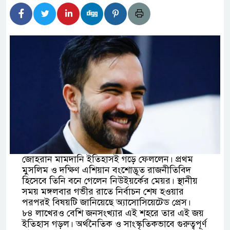
র্তমানে স্থিতিশীল সরকার,প্রবাসীদের বিনিয়োগের এখনই
টির নিচে গাঁজার ড্রাম, মাদক কারবারি আটক
াচারমুখী বাজেট সংশোধনের দাবিতে ফরিদগঞ্জে অহিংস
বাংলাদেশের উঠান বৈঠক
ার অবৈধ লেনদেনে জড়িয়ে পড়ছে স্থানীয় বিকাশ
ধ এলাকাবাসী।।
জোহরান মামদানি ইতিহাসই গড়ে ফেললেন। প্রথম
মুসলিম ও দক্ষিণ এশিয়ান বংশোদ্ভূত রাজনীতিবিদ
 বলেশ্বর নদীতে যৌথ অভিযানে ৩টি অবৈধ বাঁধা জাল জব্দ
হিসেবে তিনি বনে গেলেন নিউইয়র্কের মেয়র। স্থানীয়
সময় মঙ্গলবার গভীর রাতে নির্বাচন শেষ হওয়ার
পরপরই বিষয়টি জানিয়েছে অ্যাসোসিয়েটেড প্রেস।
৮৪ লাখেরও বেশি জনসংখ্যার এই শহরে তার এই জয়
ইতিহাস গড়ল। অর্থনৈতিক ও সাংস্কৃতিকভাবে গুরুত্বপূর্ণ