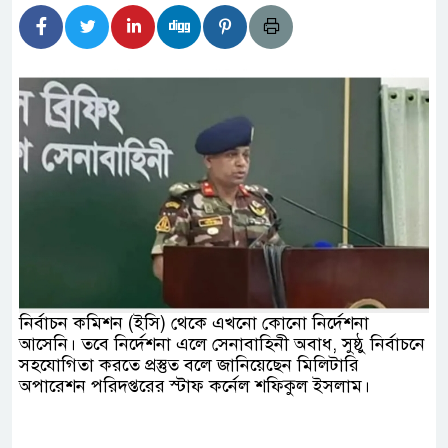
টির নিচে গাঁজার ড্রাম, মাদক কারবারি আটক
াচারমুখী বাজেট সংশোধনের দাবিতে ফরিদগঞ্জে অহিংস
বাংলাদেশের উঠান বৈঠক
ার অবৈধ লেনদেনে জড়িয়ে পড়ছে স্থানীয় বিকাশ
ধ এলাকাবাসী।।
 বলেশ্বর নদীতে যৌথ অভিযানে ৩টি অবৈধ বাঁধা জাল জব্দ
ন সচিব সাইদুর রহমান খানের যোগদান
নির্বাচন কমিশন (ইসি) থেকে এখনো কোনো নির্দেশনা
আসেনি। তবে নির্দেশনা এলে সেনাবাহিনী অবাধ, সুষ্ঠু নির্বাচনে
সহযোগিতা করতে প্রস্তুত বলে জানিয়েছেন মিলিটারি
অপারেশন পরিদপ্তরের স্টাফ কর্নেল শফিকুল ইসলাম।