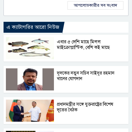
আপলোডকারীর সব সংবাদ
এ ক্যাটাগরির আরো নিউজ
এবার ৫ দেশি মাছে মিলল
মাইক্রোপ্লাস্টিক, বেশি কই মাছে
দুদকের নতুন সচিব সাইদুর রহমান
খানের যোগদান
প্রধানমন্ত্রীর সঙ্গে যুক্তরাষ্ট্রের বিশেষ
দূতের বৈঠক