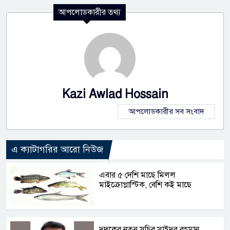
আপলোডকারীর তথ্য
Kazi Awlad Hossain
আপলোডকারীর সব সংবাদ
এ ক্যাটাগরির আরো নিউজ
এবার ৫ দেশি মাছে মিলল
মাইক্রোপ্লাস্টিক, বেশি কই মাছে
দুদকের নতুন সচিব সাইদুর রহমান