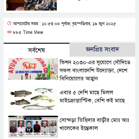
আপডেটের সময় : ১০:৫৩:০৬ পূর্বাহ্ন, বৃহস্পতিবার, ১৯ জুন ২০২৫
৮৮৫ Time View
জনপ্রিয় সংবাদ
সর্বশেষ
ভিশন ২০৩০-এর সুযোগে সৌদিতে
সফল বাংলাদেশি উদ্যোক্তা, দেশে
বিনিয়োগের আহ্বান
এবার ৫ দেশি মাছে মিলল
মাইক্রোপ্লাস্টিক, বেশি কই মাছে
সোন্দড়া ডিহিদার বাড়ীর মোঃ আঃ
খালেকের ইন্তেকাল