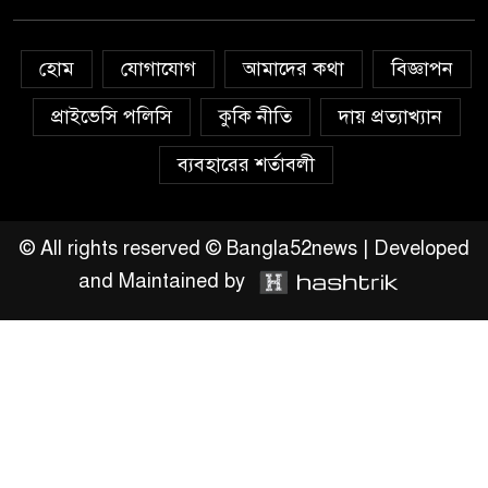
অহিংস গণঅভ্যুত্থান বাংলাদেশের
উঠান বৈঠক
হোম
যোগাযোগ
আমাদের কথা
বিজ্ঞাপন
অনলাইন জুয়ার অবৈধ লেনদেনে
জড়িয়ে পড়ছে স্থানীয় বিকাশ এজেন্ট;
প্রাইভেসি পলিসি
কুকি নীতি
দায় প্রত্যাখ্যান
ক্ষুব্ধ এলাকাবাসী।।
ব্যবহারের শর্তাবলী
জিয়ানগরের বলেশ্বর নদীতে যৌথ
অভিযানে ৩টি অবৈধ বাঁধা জাল জব্দ
© All rights reserved © Bangla52news | Developed
and Maintained by