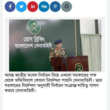
বর্তমানে স্থিতিশীল সরকার,প্রবাসীদের বিনিয়োগের এখনই
াটির নিচে গাঁজার ড্রাম, মাদক কারবারি আটক
পাচারমুখী বাজেট সংশোধনের দাবিতে ফরিদগঞ্জে অহিংস
 বাংলাদেশের উঠান বৈঠক
়ার অবৈধ লেনদেনে জড়িয়ে পড়ছে স্থানীয় বিকাশ
্ধ এলাকাবাসী।।
আসন্ন জাতীয় সংসদ নির্বাচন নিয়ে এখনো সরকারের পক্ষ
থেকে অফিসিয়াল কোনো নির্দেশনা পায়নি সেনাবাহিনী। তবে
 বলেশ্বর নদীতে যৌথ অভিযানে ৩টি অবৈধ বাঁধা জাল জব্দ
সরকারের নির্দেশনা অনুযায়ী নির্বাচন সংক্রান্ত দায়িত্ব পালন
করবে সেনাবাহিনী।