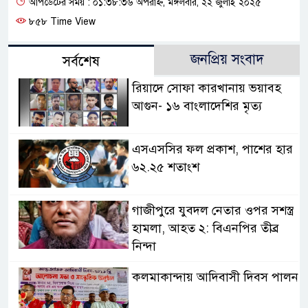
আপডেটের সময় : ০১:৩৮:৩৬ অপরাহ্ন, মঙ্গলবার, ২২ জুলাই ২০২৫
৮৫৮ Time View
জনপ্রিয় সংবাদ
সর্বশেষ
রিয়াদে সোফা কারখানায় ভয়াবহ
আগুন- ১৬ বাংলাদেশির মৃত্য
এসএসসির ফল প্রকাশ, পাশের হার
৬২.২৫ শতাংশ
গাজীপুরে যুবদল নেতার ওপর সশস্ত্র
হামলা, আহত ২: বিএনপির তীব্র
নিন্দা
কলমাকান্দায় আদিবাসী দিবস পালন