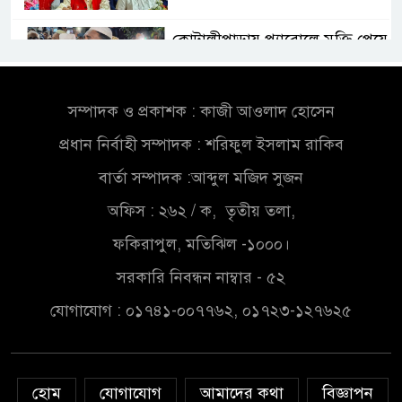
কোটালীপাড়ায় প্যারোলে মুক্তি পেয়ে
বাবার জানাজায় আওয়ামী লীগ নেতা
সম্পাদক ও প্রকাশক : কাজী আওলাদ হোসেন
তরুণ নারীরা নেতৃত্বের সুযোগ পেলে
শক্তিশালী হবে দেশের ভবিষ্যৎ
প্রধান নির্বাহী সম্পাদক : শরিফুল ইসলাম রাকিব
বার্তা সম্পাদক :আব্দুল মজিদ সুজন
গোপালগঞ্জ জেলা বিটিএসএফের
অফিস : ২৬২ / ক, তৃতীয় তলা,
কমিটি ঘোষণা সভাপতি আফজাল
ফকিরাপুল, মতিঝিল -১০০০।
হোসেন, সাধারণ সম্পাদক শওকত
হোসেন
সরকারি নিবন্ধন নাম্বার - ৫২
টাঙ্গাইলের গোপালপুরে মুনের
যোগাযোগ : ০১৭৪১-০০৭৭৬২, ০১৭২৩-১২৭৬২৫
বাজিমাত, শ্রেষ্ঠ শিক্ষার্থীসহ ৫
ক্যাটাগরিতে সেরা
হোম
যোগাযোগ
আমাদের কথা
বিজ্ঞাপন
সৌদি আরব ভিশন ২০৩০:মানে