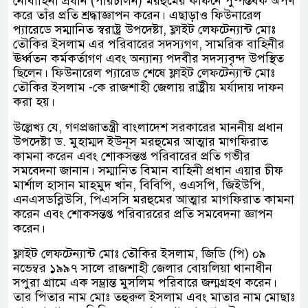
নৌবাহিনী প্রধান (পরিচালন) মরহুমের কফিনে পুষ্পস্তবক অর্পণ
করে তাঁর প্রতি শ্রদ্ধাজ্ঞাপন করেন। এছাড়াও ফিউনারেল
প্যারেডে সম্মানিত স্বরাষ্ট্র উপদেষ্টা, ফ্লাইট লেফটেন্যান্ট মোঃ
তৌকির ইসলাম এর পরিবারের সদস্যগণ, সামরিক বাহিনীর
ঊর্ধ্বতন কর্মকর্তাগণ এবং অন্যান্য পদবীর সদস্যবৃন্দ উপস্থিত
ছিলেন। ফিউনারেল প্যারেড শেষে ফ্লাইট লেফটেন্যান্ট মোঃ
তৌকির ইসলাম -কে রাজশাহী জেলায় রাষ্ট্রীয় মর্যাদায় দাফন
করা হয়।
উল্লেখ্য যে, গণপ্রজাতন্ত্রী বাংলাদেশ সরকারের মাননীয় প্রধান
উপদেষ্টা ড. মুহাম্মদ ইউনূস মরহুমের আত্মার মাগফিরাত
কামনা করেন এবং শোকসন্তপ্ত পরিবারের প্রতি গভীর
সমবেদনা জানান। সম্মানিত বিমান বাহিনী প্রধান এয়ার চীফ
মার্শাল হাসান মাহমুদ খাঁন, বিবিপি, ওএসপি, জিইউপি,
এনএসডব্লিউসি, পিএসসি মরহুমের আত্মার মাগফিরাত কামনা
করেন এবং শোকসন্তপ্ত পরিবাররের প্রতি সমবেদনা জ্ঞাপন
করেন।
ফ্লাইট লেফটেন্যান্ট মোঃ তৌকির ইসলাম, জিডি (পি) ০৯
নভেম্বর ১৯৯৭ সালে রাজশাহী জেলার বোয়লিয়া থানাধীন
সপুরা গ্রামে এক সম্ভ্রান্ত মুসলিম পরিবারে জন্মগ্রহণ করেন।
তার পিতার নাম মোঃ তহুরুল ইসলাম এবং মাতার নাম মোছাঃ