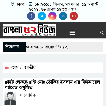
ঢাকা
০৮:২৩:০৮ পিএম
, মঙ্গলবার, ১১ অগাস্ট
২০২৬, ২৬ শ্রাবণ ১৪৩৩ বঙ্গাব্দ
শিরোনাম :
 কারখানায় ভয়াবহ আগুন- ১৬ বাংলাদেশির মৃত্য
 প্রকাশ, পাশের হার ৬২.২৫ শতাংশ
হোম /
জাতীয়
বদল নেতার ওপর সশস্ত্র হামলা, আহত ২: বিএনপির তীব্র
ফ্লাইট লেফটেন্যান্ট মোঃ তৌকির ইসলাম এর ফিউনারেল
প্যারেড অনুষ্ঠিত
় আদিবাসী দিবস পালন
সাংবাদিক
 প্যারোলে মুক্তি পেয়ে বাবার জানাজায় আওয়ামী লীগ