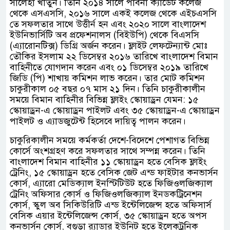
সালেহা খাতুন। তিনি ২০১৪ সালে পাবনা ক্যাডেট কলেজ
থেকে এসএসসি, ২০১৬ সালে একই কলেজ থেকে এইচএসসি
তে সফলতার সাথে উত্তীর্ন হন এবং ২০২০ সালে বাংলাদেশ
ইউনিভার্সিটি অব প্রফেশনালস (বিইউপি) থেকে বিএসসি
(এ্যারোনটিক্স) ডিগ্রি অর্জন করেন। ফ্লাইট লেফটেন্যান্ট মোঃ
তৌকির ইসলাম ২২ ডিসেম্বর ২০১৬ তারিখে বাংলাদেশ বিমান
বাহিনীতে যোগদান করেন এবং ০১ ডিসেম্বর ২০১৯ তারিখে
জিডি (পি) শাখায় কমিশন লাভ করেন। তার মোট কমিশন
চাকুরীকাল ০৫ বছর ০৭ মাস ২১ দিন। তিনি চাকুরীকালীন
সময়ে বিমান বাহিনীর বিভিন্ন ফ্লাইং স্কোয়াড্রন যেমন: ১৫
স্কোয়াড্রন-এ স্কোয়াড্রন পাইলট এবং ৩৫ স্কোয়াড্রন-এ স্কোয়াড্রন
পাইলট ও এ্যাডজুটেন্ট হিসেবে দায়িত্ব পালন করেন।
চাকুরিকালীন সময়ে কর্মকর্তা দেশে-বিদেশে পেশাগত বিভিন্ন
কোর্সে অংশগ্রহণ করে সফলতার সাথে সম্পন্ন করেন। তিনি
বাংলাদেশ বিমান বাহিনীর ১১ স্কোয়াড্রন হতে বেসিক ফ্লাইং
ট্রেনিং, ১৫ স্কোয়াড্রন হতে বেসিক জেট এন্ড ফাইটার কনভার্সন
কোর্স, এ্যারো মেডিক্যাল ইনস্টিটিউট হতে ফিজিওলজিক্যাল
ট্রেনিং অফিসার কোর্স ও ফিজিওলজিক্যাল ইনডকট্রিনেশন
কোর্স, স্কুল অব সিকিউরিটি এন্ড ইন্টেলিজেন্স হতে অফিসার্স
বেসিক এয়ার ইন্টেলিজেন্স কোর্স, ৩৫ স্কোয়াড্রন হতে অপস
কনভার্সন কোর্স, বগুড়া র‌্যাডার ইউনিট হতে ইলেকট্রনিক