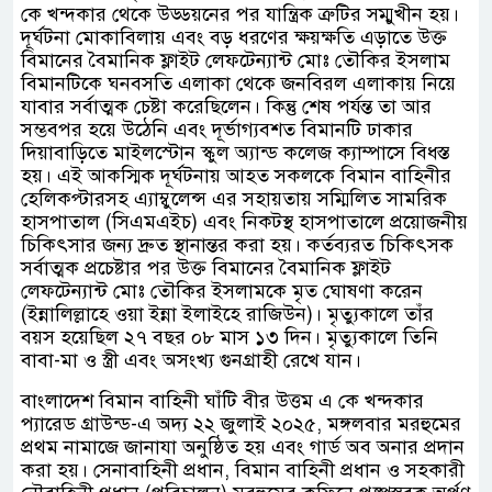
কে খন্দকার থেকে উড্ডয়নের পর যান্ত্রিক ত্রুটির সম্মুখীন হয়।
দূর্ঘটনা মোকাবিলায় এবং বড় ধরণের ক্ষয়ক্ষতি এড়াতে উক্ত
বিমানের বৈমানিক ফ্লাইট লেফটেন্যান্ট মোঃ তৌকির ইসলাম
বিমানটিকে ঘনবসতি এলাকা থেকে জনবিরল এলাকায় নিয়ে
যাবার সর্বাত্মক চেষ্টা করেছিলেন। কিন্তু শেষ পর্যন্ত তা আর
সম্ভবপর হয়ে উঠেনি এবং দূর্ভাগ্যবশত বিমানটি ঢাকার
দিয়াবাড়িতে মাইলস্টোন স্কুল অ্যান্ড কলেজ ক্যাম্পাসে বিধস্ত
হয়। এই আকস্মিক দূর্ঘটনায় আহত সকলকে বিমান বাহিনীর
হেলিকপ্টারসহ এ্যাম্বুলেন্স এর সহায়তায় সম্মিলিত সামরিক
হাসপাতাল (সিএমএইচ) এবং নিকটস্থ হাসপাতালে প্রয়োজনীয়
চিকিৎসার জন্য দ্রুত স্থানান্তর করা হয়। কর্তব্যরত চিকিৎসক
সর্বাত্মক প্রচেষ্টার পর উক্ত বিমানের বৈমানিক ফ্লাইট
লেফটেন্যান্ট মোঃ তৌকির ইসলামকে মৃত ঘোষণা করেন
(ইন্নালিল্লাহে ওয়া ইন্না ইলাইহে রাজিউন)। মৃত্যুকালে তাঁর
বয়স হয়েছিল ২৭ বছর ০৮ মাস ১৩ দিন। মৃত্যুকালে তিনি
বাবা-মা ও স্ত্রী এবং অসংখ্য গুনগ্রাহী রেখে যান।
বাংলাদেশ বিমান বাহিনী ঘাঁটি বীর উত্তম এ কে খন্দকার
প্যারেড গ্রাউন্ড-এ অদ্য ২২ জুলাই ২০২৫, মঙ্গলবার মরহুমের
প্রথম নামাজে জানাযা অনুষ্ঠিত হয় এবং গার্ড অব অনার প্রদান
করা হয়। সেনাবাহিনী প্রধান, বিমান বাহিনী প্রধান ও সহকারী