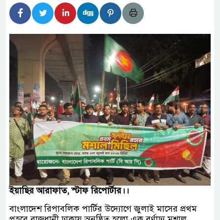
িহিদার বাড়ীর মোঃ আঃ খালেকের ইন্তেকাল
াদেশিদের ব্যবসায়িক অগ্রযাত্রায় নতুন অধ্যায়
বর্তমানে স্থিতিশীল সরকার,প্রবাসীদের বিনিয়োগের এখনই
বর্তমানে স্থিতিশীল সরকার,প্রবাসীদের বিনিয়োগের এখনই
াটির নিচে গাঁজার ড্রাম, মাদক কারবারি আটক
পাচারমুখী বাজেট সংশোধনের দাবিতে ফরিদগঞ্জে অহিংস
 বাংলাদেশের উঠান বৈঠক
ইয়াছির আরাফাত, স্টাফ রিপোর্টার।।
বাংলাদেশ রিপাবলিক পার্টির উদ্যোগে জুলাই মাসের প্রথম
প্রহরে রাজধানী ঢাকায় অনুষ্ঠিত হলো এক বর্ণাঢ্য মশাল