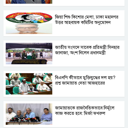
জিয়া শিশু কিশোর মেলা, ঢাকা মহানগর
উত্তর আহবায়ক কমিটির অনুমোদন
জাতীয় সংসদে সাবেক প্রতিমন্ত্রী সিনহার
জানাজা, অংশ নিলেন প্রধানমন্ত্রী
বিএনপি কীভাবে মুক্তিযুদ্ধের দল হয়?
প্রশ্ন জামায়াত নেতা আজহারের
জামায়াতকে রাজনৈতিকভাবে নির্মূলে
কাজ করতে হবে: মির্জা ফখরুল