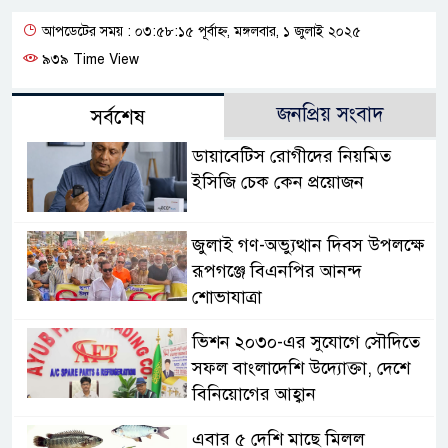
আপডেটের সময় : ০৩:৫৮:১৫ পূর্বাহ্ন, মঙ্গলবার, ১ জুলাই ২০২৫
৯৩৯ Time View
জনপ্রিয় সংবাদ
সর্বশেষ
ডায়াবেটিস রোগীদের নিয়মিত
ইসিজি চেক কেন প্রয়োজন
জুলাই গণ-অভ্যুত্থান দিবস উপলক্ষে
রূপগঞ্জে বিএনপির আনন্দ
শোভাযাত্রা
ভিশন ২০৩০-এর সুযোগে সৌদিতে
সফল বাংলাদেশি উদ্যোক্তা, দেশে
বিনিয়োগের আহ্বান
এবার ৫ দেশি মাছে মিলল