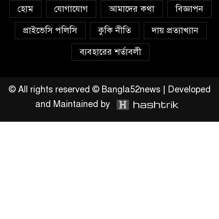
চাঁদপুরে মাটির নিচে গাঁজার ড্রাম,
হোম
যোগাযোগ
আমাদের কথা
বিজ্ঞাপন
মাদক কারবারি আটক
প্রাইভেসি পলিসি
কুকি নীতি
দায় প্রত্যাখ্যান
লুটপাট ও পাচারমুখী বাজেট
ব্যবহারের শর্তাবলী
সংশোধনের দাবিতে ফরিদগঞ্জে
অহিংস গণঅভ্যুত্থান বাংলাদেশের
উঠান বৈঠক
© All rights reserved © Bangla52news | Developed
and Maintained by