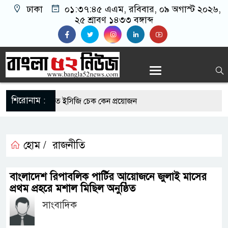
ঢাকা
০১:৩৭:৪৬ এএম
, রবিবার, ০৯ অগাস্ট ২০২৬,
২৫ শ্রাবণ ১৪৩৩ বঙ্গাব্দ
শিরোনাম :
 রোগীদের নিয়মিত ইসিজি চেক কেন প্রয়োজন
ভ্যুত্থান দিবস উপলক্ষে রূপগঞ্জে বিএনপির আনন্দ
হোম /
রাজনীতি
-এর সুযোগে সৌদিতে সফল বাংলাদেশি উদ্যোক্তা,
বাংলাদেশ রিপাবলিক পার্টির আয়োজনে জুলাই মাসের
ের আহ্বান
প্রথম প্রহরে মশাল মিছিল অনুষ্ঠিত
সাংবাদিক
ি মাছে মিলল মাইক্রোপ্লাস্টিক, বেশি কই মাছে