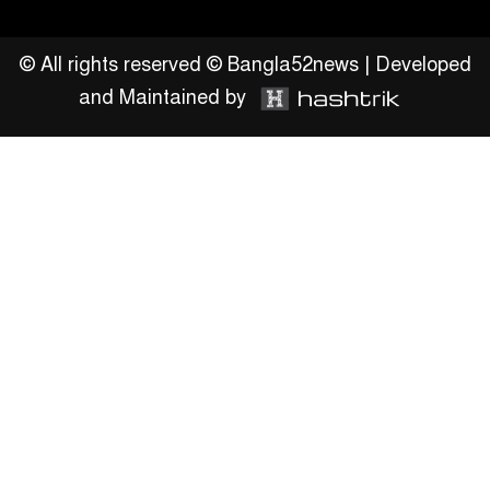
জিয়ানগরের বলেশ্বর নদীতে যৌথ
অভিযানে ৩টি অবৈধ বাঁধা জাল জব্দ
© All rights reserved © Bangla52news | Developed
and Maintained by