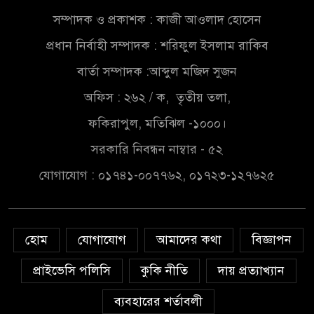
এখনই উপযুক্ত সময়
সম্পাদক ও প্রকাশক : কাজী আওলাদ হোসেন
বাংলাদেশে বর্তমানে স্থিতিশীল
প্রধান নির্বাহী সম্পাদক : শরিফুল ইসলাম রাকিব
সরকার,প্রবাসীদের বিনিয়োগের
এখনই উপযুক্ত সময়
বার্তা সম্পাদক :আব্দুল মজিদ সুজন
অফিস : ২৬২ / ক, তৃতীয় তলা,
চাঁদপুরে মাটির নিচে গাঁজার ড্রাম,
মাদক কারবারি আটক
ফকিরাপুল, মতিঝিল -১০০০।
সরকারি নিবন্ধন নাম্বার - ৫২
লুটপাট ও পাচারমুখী বাজেট
যোগাযোগ : ০১৭৪১-০০৭৭৬২, ০১৭২৩-১২৭৬২৫
সংশোধনের দাবিতে ফরিদগঞ্জে
অহিংস গণঅভ্যুত্থান বাংলাদেশের
উঠান বৈঠক
হোম
যোগাযোগ
আমাদের কথা
বিজ্ঞাপন
অনলাইন জুয়ার অবৈধ লেনদেনে
জড়িয়ে পড়ছে স্থানীয় বিকাশ এজেন্ট;
প্রাইভেসি পলিসি
কুকি নীতি
দায় প্রত্যাখ্যান
ক্ষুব্ধ এলাকাবাসী।।
ব্যবহারের শর্তাবলী