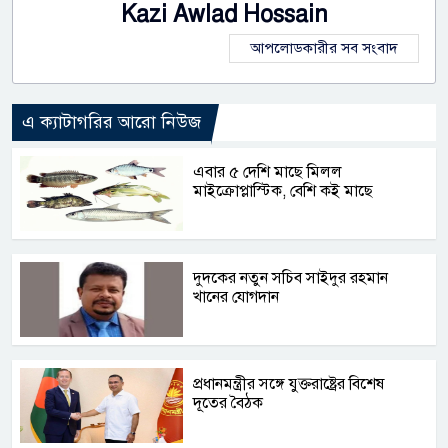
Kazi Awlad Hossain
আপলোডকারীর সব সংবাদ
এ ক্যাটাগরির আরো নিউজ
এবার ৫ দেশি মাছে মিলল
মাইক্রোপ্লাস্টিক, বেশি কই মাছে
দুদকের নতুন সচিব সাইদুর রহমান
খানের যোগদান
প্রধানমন্ত্রীর সঙ্গে যুক্তরাষ্ট্রের বিশেষ
দূতের বৈঠক