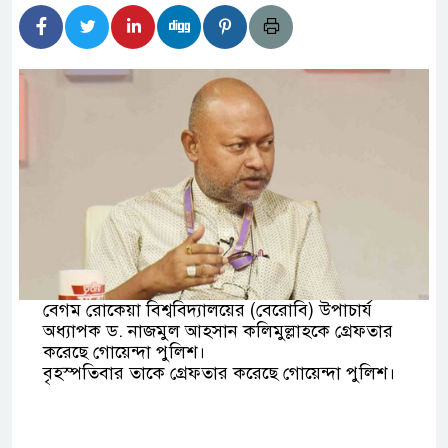
বর্তমানে স্থিতিশীল সরকার,প্রবাসীদের বিনিয়োগের এখনই
াটির নিচে গাঁজার ড্রাম, মাদক কারবারি আটক
পাচারমুখী বাজেট সংশোধনের দাবিতে ফরিদগঞ্জে অহিংস
 বাংলাদেশের উঠান বৈঠক
়ার অবৈধ লেনদেনে জড়িয়ে পড়ছে স্থানীয় বিকাশ
ধ এলাকাবাসী।।
বেগম রোকেয়া বিশ্ববিদ্যালয়ের (বেরোবি) উপাচার্য
অধ্যাপক ড. নাজমুল আহসান কলিমুল্লাহকে গ্রেফতার
 বলেশ্বর নদীতে যৌথ অভিযানে ৩টি অবৈধ বাঁধা জাল জব্দ
করেছে গোয়েন্দা পুলিশ।
বৃহস্পতিবার তাকে গ্রেফতার করেছে গোয়েন্দা পুলিশ।