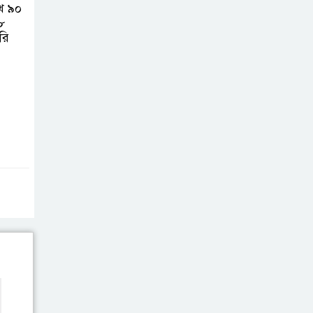
বিনিয়োগের এখনই উপযুক্ত সময়
াখ ৯০
৮
রি
বাংলাদেশে বর্তমানে
স্থিতিশীল
সরকার,প্রবাসীদের
বিনিয়োগের এখনই উপযুক্ত সময়
চাঁদপুরে মাটির নিচে
গাঁজার ড্রাম, মাদক
কারবারি আটক