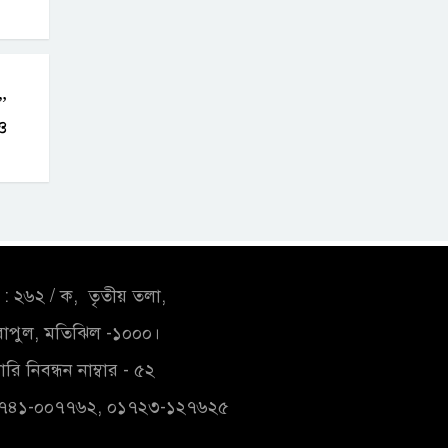
”
ও
: ২৬২ / ক, তৃতীয় তলা,
াপুল, মতিঝিল -১০০০।
রি নিবন্ধন নাম্বার - ৫২
১৭৪১-০০৭৭৬২, ০১৭২৩-১২৭৬২৫