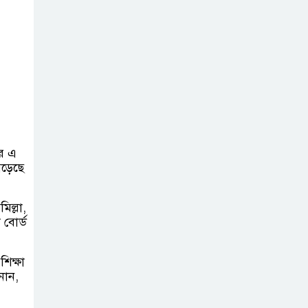
এবার ৫ দেশি মাছে
মিলল
মাইক্রোপ্লাস্টিক,
বেশি কই মাছে
সোন্দড়া ডিহিদার
বাড়ীর মোঃ আঃ
খালেকের ইন্তেকাল
ছর এ
সৌদিতে
েড়েছে
বাংলাদেশিদের
ব্যবসায়িক
িল্লা,
 বোর্ড
অগ্রযাত্রায় নতুন অধ্যায়
বাংলাদেশে বর্তমানে
িক্ষা
স্থিতিশীল
নান,
সরকার,প্রবাসীদের