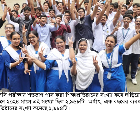
পরীক্ষায় শতভাগ পাস করা শিক্ষাপ্রতিষ্ঠানের সংখ্যা কমে দাঁড়িয়ে
ানে ২০২৪ সালে এই সংখ্যা ছিল ২,৯৬৮টি। অর্থাৎ, এক বছরের ব্যব
িষ্ঠানের সংখ্যা কমেছে ১,৯৮৪টি।