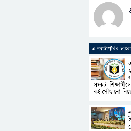
এ ক্যাটাগরির আর
ছ
স
সংকট: শিক্ষার্থীদ
বই পৌঁছানো নিয়ে
ন
ই
ফ