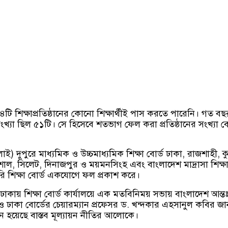
টি শিক্ষাপ্রতিষ্ঠানের কোনো শিক্ষার্থীই পাস করতে পারেনি। গত ব
সংখ্যা ছিল ৫১টি। সে হিসেবে শতভাগ ফেল করা প্রতিষ্ঠানের সংখ্যা ব
ই) দুপুরে মাধ্যমিক ও উচ্চমাধ্যমিক শিক্ষা বোর্ড ঢাকা, রাজশাহী, কুম
িশাল, সিলেট, দিনাজপুর ও ময়মনসিংহ এবং বাংলাদেশ মাদ্রাসা শিক্ষা
ি শিক্ষা বোর্ড একযোগে ফল প্রকাশ করে।
ঢাকায় শিক্ষা বোর্ড কার্যালয়ে এক মতবিনিময় সভায় বাংলাদেশ আন্তঃশ
ি ও ঢাকা বোর্ডের চেয়ারম্যান প্রফেসর ড. খন্দকার এহসানুল কবির জা
 হয়েছে বাস্তব মূল্যায়ন নীতির আলোকে।