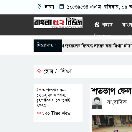
ঢাকা
১০:৩৯:৩৫ এএম
, রবিবার, ০৯ অ
প্রচ্ছদ
বাং
বিনোদন
অন্
শিরোনাম :
াদিক মনিরুজ্জামান শেখ জুয়েলের বিরুদ্ধে দায়ের করা মিথ্যা চাঁদাবাজীর মামলা 
িবস উপলক্ষে রূপগঞ্জে বিএনপির আনন্দ শোভাযাত্রা
ভিশন ২০৩০-এর সুযোগে 
হোম /
শিক্ষা
 মাইক্রোপ্লাস্টিক, বেশি কই মাছে
সোন্দড়া ডিহিদার বাড়ীর মোঃ আঃ খা
থিতিশীল সরকার,প্রবাসীদের বিনিয়োগের এখনই উপযুক্ত সময়
বাংলাদেশে বর
শতভাগ ফেল ১
আপডেটের সময় :
১২:১২:২০ অপরাহ্ন,
াঁজার ড্রাম, মাদক কারবারি আটক
বৃহস্পতিবার, ১০ জুলাই
সাংবাদিক
২০২৫
৮২০ Time View