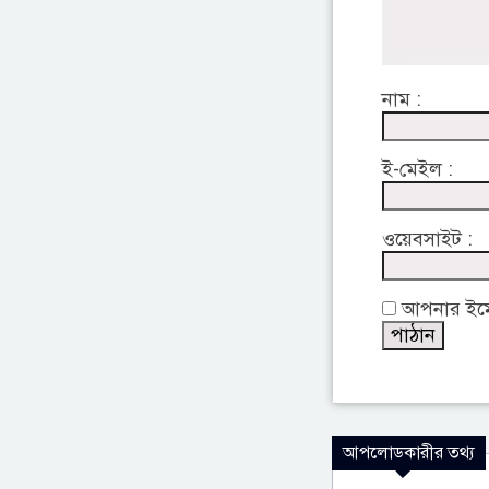
নাম :
ই-মেইল :
ওয়েবসাইট :
আপনার ইমেইল
আপলোডকারীর তথ্য