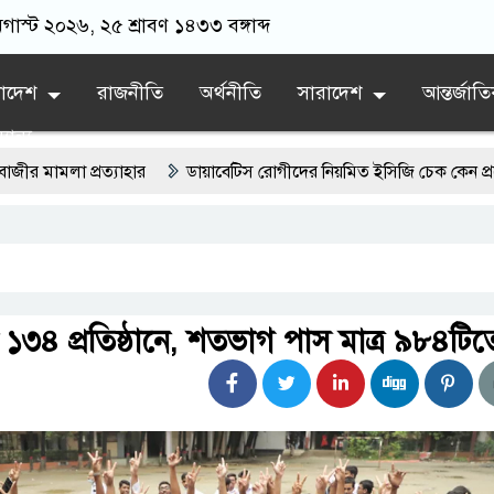
গাস্ট ২০২৬, ২৫ শ্রাবণ ১৪৩৩ বঙ্গাব্দ
লাদেশ
রাজনীতি
অর্থনীতি
সারাদেশ
আন্তর্জাত
যান্য
প্রত্যাহার
ডায়াবেটিস রোগীদের নিয়মিত ইসিজি চেক কেন প্রয়োজন
সৌদিতে সফল বাংলাদেশি উদ্যোক্তা, দেশে বিনিয়োগের আহ্বান
লেকের ইন্তেকাল
সৌদিতে বাংলাদেশিদের ব্যবসায়িক অগ্রযাত্রায় নতুন অধ্যা
্তমানে স্থিতিশীল সরকার,প্রবাসীদের বিনিয়োগের এখনই উপযুক্ত সময়
৩৪ প্রতিষ্ঠানে, শতভাগ পাস মাত্র ৯৮৪টিত