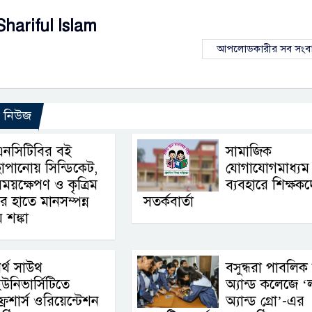
Shariful Islam
আপলোডকারীর সব সংব
ো নিউজ
এনসিটিবির বই
সামাজিক
াপানোয় সিন্ডিকেট,
যোগাযোগমাধ্যম
ময়ক্ষেপণ ও কৃত্রিম
ব্যবহারে শিক্ষক
ের হাতে মানসম্পন্ন
সতর্কবার্তা
 শঙ্কা
র্থ সাউথ
বসুন্ধরা পাবলিক স
উনিভার্সিটিতে
অ্যান্ড কলেজে ‘লা
্রেশার্স ওরিয়েন্টেশন
অ্যান্ড গ্রো’-এর