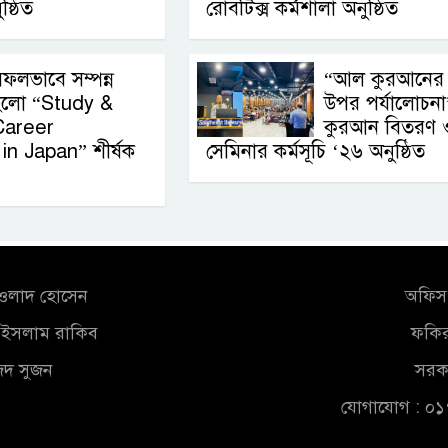
্ঠিত
রোবটিক্স কর্মশালা অনুষ্ঠিত
ফলভাবে সম্পন্ন
“আল কুরআনের
হলো “Study &
উপর পর্যালোচনা
Career
কুরআন বিতরণ 
in Japan” শীর্ষক
সেমিনার কর্মসূচি ‘২৬ অনুষ্ঠিত
আওলাদ হোসেন
অফিস 
ুল ইসলাম রাকিব
ফকির
জিদ সুজন
সরকা
যোগাযোগ : ০