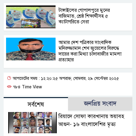
টাঙ্গাইলের গোপালপুরে মুনের
বাজিমাত, শ্রেষ্ঠ শিক্ষার্থীসহ ৫
ক্যাটাগরিতে সেরা
আমার দেশ পত্রিকার সাংবাদিক
মনিরুজ্জামান শেখ জুয়েলের বিরুদ্ধে
দায়ের করা মিথ্যা চাঁদাবাজীর মামলা
প্রত্যাহার
আপডেটের সময় : ১২:২০:২৫ অপরাহ্ন, সোমবার, ২৯ সেপ্টেম্বর ২০২৫
৭৮৪ Time View
জনপ্রিয় সংবাদ
সর্বশেষ
রিয়াদে সোফা কারখানায় ভয়াবহ
আগুন- ১৬ বাংলাদেশির মৃত্য