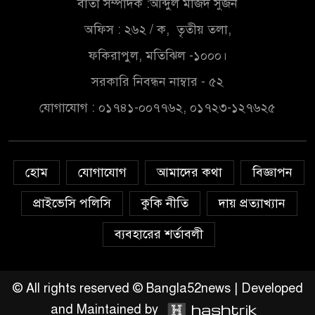
বার্তা সম্পাদক :আব্দুল মজিদ সুজন
গোপালগঞ্জ জেলা বিটিএসএফের
অফিস : ২৬২ / ক, তৃতীয় তলা,
কমিটি ঘোষণা সভাপতি আফজাল
ফকিরাপুল, মতিঝিল -১০০০।
হোসেন, সাধারণ সম্পাদক শওকত
হোসেন
সরকারি নিবন্ধন নাম্বার - ৫২
টাঙ্গাইলের গোপালপুরে মুনের
যোগাযোগ : ০১৭৪১-০০৭৭৬২, ০১৭২৩-১২৭৬২৫
বাজিমাত, শ্রেষ্ঠ শিক্ষার্থীসহ ৫
ক্যাটাগরিতে সেরা
হোম
যোগাযোগ
আমাদের কথা
বিজ্ঞাপন
সৌদি আরব ভিশন ২০৩০:মানে
নতুন বিনিয়োগ নতুন ব্যাবসা আর
প্রাইভেসি পলিসি
কুকি নীতি
দায় প্রত্যাখ্যান
নতুন কর্মসংস্হান এই সম্ভাবনা
কাজে লাগিয়ে এগিয়ে চলছে বাংলাদেশী ব্যাবসায়িরা
ব্যবহারের শর্তাবলী
আমার দেশ পত্রিকার সাংবাদিক
মনিরুজ্জামান শেখ জুয়েলের বিরুদ্ধে
© All rights reserved © Bangla52news | Developed
দায়ের করা মিথ্যা চাঁদাবাজীর মামলা
and Maintained by