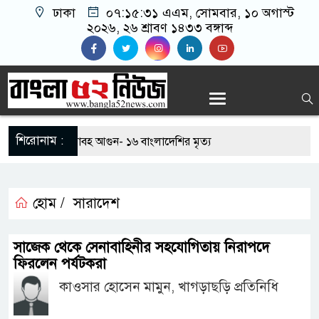
ঢাকা
০৭:১৫:৩২ এএম
, সোমবার, ১০ অগাস্ট
২০২৬, ২৬ শ্রাবণ ১৪৩৩ বঙ্গাব্দ
শিরোনাম :
া কারখানায় ভয়াবহ আগুন- ১৬ বাংলাদেশির মৃত্য
ল প্রকাশ, পাশের হার ৬২.২৫ শতাংশ
হোম /
সারাদেশ
ুবদল নেতার ওপর সশস্ত্র হামলা, আহত ২: বিএনপির তীব্র
সাজেক থেকে সেনাবাহিনীর সহযোগিতায় নিরাপদে
ফিরলেন পর্যটকরা
ায় আদিবাসী দিবস পালন
কাওসার হোসেন মামুন, খাগড়াছড়ি প্রতিনিধি
য় প্যারোলে মুক্তি পেয়ে বাবার জানাজায় আওয়ামী লীগ