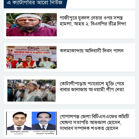
এ ক্যাটাগরির আরো নিউজ
গাজীপুরে যুবদল নেতার ওপর সশস্ত্র
হামলা, আহত ২: বিএনপির তীব্র নিন্দা
কলমাকান্দায় আদিবাসী দিবস পালন
কোটালীপাড়ায় প্যারোলে মুক্তি পেয়ে
বাবার জানাজায় আওয়ামী লীগ নেতা
গোপালগঞ্জ জেলা বিটিএসএফের কমিটি
ঘোষণা সভাপতি আফজাল হোসেন,
সাধারণ সম্পাদক শওকত হোসেন