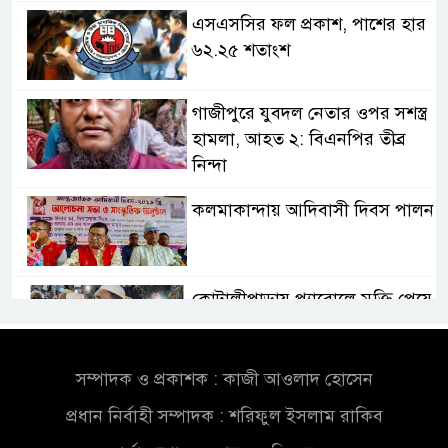
এসএসসির ফল প্রকাশ, পাশের হার
৬২.২৫ শতাংশ
গাজীপুরে যুবদল নেতার ওপর সশস্ত্র
হামলা, আহত ২: বিএনপির তীব্র
নিন্দা
কলমাকান্দায় আদিবাসী দিবস পালন
কোটালীপাড়ায় প্যারোলে মুক্তি পেয়ে
বাবার জানাজায় আওয়ামী লীগ নেতা
সম্পাদক ও প্রকাশক : কাজী আওলাদ হোসেন
তরুণ নারীরা নেতৃত্বের সুযোগ পেলে
শক্তিশালী হবে দেশের ভবিষ্যৎ
প্রধান নির্বাহী সম্পাদক : শরিফুল ইসলাম রাকিব