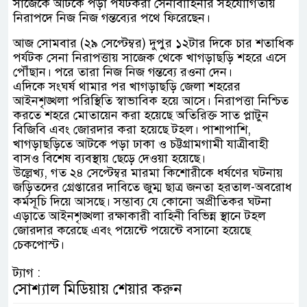
সাজেকে আটকে পড়া পর্যটকরা সেনাবাহিনীর সহযোগিতায়
নিরাপদে নিজ নিজ গন্তব্যের পথে ফিরেছেন।
আজ সোমবার (২৯ সেপ্টেম্বর) দুপুর ১২টার দিকে চার শতাধিক
পর্যটক সেনা নিরাপত্তায় সাজেক থেকে খাগড়াছড়ি শহরে এসে
পৌঁছান। পরে তারা নিজ নিজ গন্তব্যে রওনা দেন।
এদিকে সংঘর্ষ থামার পর খাগড়াছড়ি জেলা শহরের
আইনশৃঙ্খলা পরিস্থিতি স্বাভাবিক হয়ে আসে। নিরাপত্তা নিশ্চিত
করতে শহরে মোতায়েন করা হয়েছে অতিরিক্ত সাত প্লাটুন
বিজিবি এবং জোরদার করা হয়েছে টহল। পাশাপাশি,
খাগড়াছড়িতে আটকে পড়া ঢাকা ও চট্টগ্রামগামী যাত্রীবাহী
বাসও বিশেষ ব্যবস্থায় ছেড়ে দেওয়া হয়েছে।
উল্লেখ্য, গত ২৪ সেপ্টেম্বর মারমা কিশোরীকে ধর্ষণের ঘটনায়
জড়িতদের গ্রেপ্তারের দাবিতে জুম্ম ছাত্র জনতা হরতাল-অবরোধ
কর্মসূচি দিয়ে আসছে। সম্ভাব্য যে কোনো অপ্রীতিকর ঘটনা
এড়াতে আইনশৃঙ্খলা রক্ষাকারী বাহিনী বিভিন্ন স্থানে টহল
জোরদার করেছে এবং পয়েন্টে পয়েন্টে বসানো হয়েছে
চেকপোস্ট।
ট্যাগ :
সোশ্যাল মিডিয়ায় শেয়ার করুন