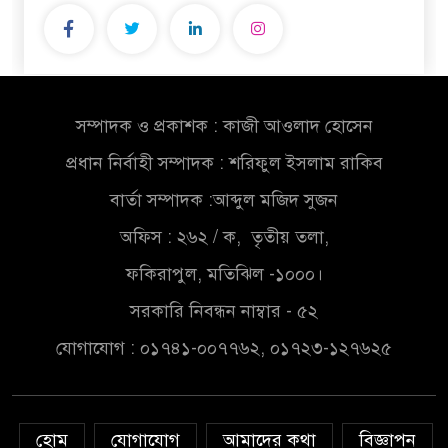
সম্পাদক ও প্রকাশক : কাজী আওলাদ হোসেন
প্রধান নির্বাহী সম্পাদক : শরিফুল ইসলাম রাকিব
বার্তা সম্পাদক :আব্দুল মজিদ সুজন
অফিস : ২৬২ / ক, তৃতীয় তলা,
ফকিরাপুল, মতিঝিল -১০০০।
সরকারি নিবন্ধন নাম্বার - ৫২
যোগাযোগ : ০১৭৪১-০০৭৭৬২, ০১৭২৩-১২৭৬২৫
হোম
যোগাযোগ
আমাদের কথা
বিজ্ঞাপন