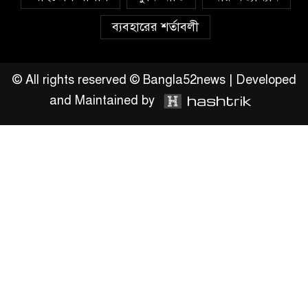
ক্ষুব্ধ এলাকাবাসী।।
ব্যবহারের শর্তাবলী
জিয়ানগরের বলেশ্বর নদীতে যৌথ
অভিযানে ৩টি অবৈধ বাঁধা জাল জব্দ
© All rights reserved © Bangla52news | Developed
and Maintained by