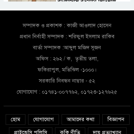
বাংলাদেশে বর্তমানে স্থিতিশীল
সরকার,প্রবাসীদের বিনিয়োগের
এখনই উপযুক্ত সময়
সম্পাদক ও প্রকাশক : কাজী আওলাদ হোসেন
বাংলাদেশে বর্তমানে স্থিতিশীল
প্রধান নির্বাহী সম্পাদক : শরিফুল ইসলাম রাকিব
সরকার,প্রবাসীদের বিনিয়োগের
এখনই উপযুক্ত সময়
বার্তা সম্পাদক :আব্দুল মজিদ সুজন
অফিস : ২৬২ / ক, তৃতীয় তলা,
চাঁদপুরে মাটির নিচে গাঁজার ড্রাম,
মাদক কারবারি আটক
ফকিরাপুল, মতিঝিল -১০০০।
সরকারি নিবন্ধন নাম্বার - ৫২
লুটপাট ও পাচারমুখী বাজেট
যোগাযোগ : ০১৭৪১-০০৭৭৬২, ০১৭২৩-১২৭৬২৫
সংশোধনের দাবিতে ফরিদগঞ্জে
অহিংস গণঅভ্যুত্থান বাংলাদেশের
উঠান বৈঠক
হোম
যোগাযোগ
আমাদের কথা
বিজ্ঞাপন
অনলাইন জুয়ার অবৈধ লেনদেনে
জড়িয়ে পড়ছে স্থানীয় বিকাশ এজেন্ট;
প্রাইভেসি পলিসি
কুকি নীতি
দায় প্রত্যাখ্যান