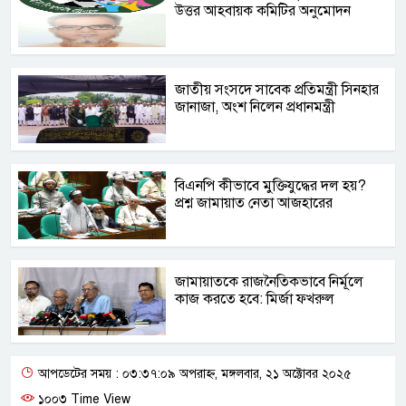
উত্তর আহবায়ক কমিটির অনুমোদন
জাতীয় সংসদে সাবেক প্রতিমন্ত্রী সিনহার
জানাজা, অংশ নিলেন প্রধানমন্ত্রী
বিএনপি কীভাবে মুক্তিযুদ্ধের দল হয়?
প্রশ্ন জামায়াত নেতা আজহারের
জামায়াতকে রাজনৈতিকভাবে নির্মূলে
কাজ করতে হবে: মির্জা ফখরুল
আপডেটের সময় : ০৩:৩৭:০৯ অপরাহ্ন, মঙ্গলবার, ২১ অক্টোবর ২০২৫
১০০৩ Time View