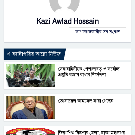
Kazi Awlad Hossain
আপলোডকারীর সব সংবাদ
এ ক্যাটাগরির আরো নিউজ
সেনাবাহিনীকে পেশাদারত্ব ও সর্বোচ্চ
প্রস্তুতি বজায় রাখার নির্দেশনা
তোফায়েল আহমেদ মারা গেছেন
জিয়া শিশু কিশোর মেলা, ঢাকা মহানগর