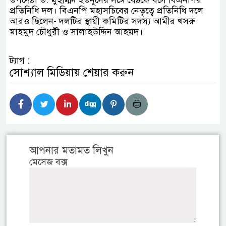
উপদেষ্টা ড. মুহাম্মদ ইউনূসের সঙ্গে বৈঠকে বসে বিএনপির
প্রতিনিধি দল। বিএনপি মহাসচিবের নেতৃত্বে প্রতিনিধি দলে
আরও ছিলেন- দলটির স্থায়ী কমিটির সদস্য আমীর খসরু
মাহমুদ চৌধুরী ও সালাহউদ্দিন আহমদ।
ট্যাগ :
সোশ্যাল মিডিয়ায় শেয়ার করুন
আপনার মতামত লিখুন
মেসেজ বক্স