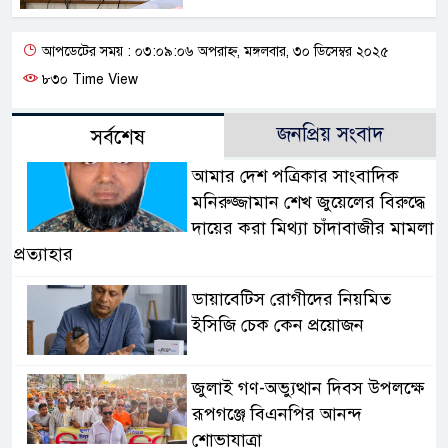
আপডেটের সময় : ০৩:০৯:০৬ অপরাহ্ন, মঙ্গলবার, ৩০ ডিসেম্বর ২০২৫
৮৩০ Time View
জনপ্রিয় সংবাদ
সর্বশেষ
আমার দেশ পত্রিকার সাংবাদিক
মনিরুজ্জামান শেখ জুয়েলের বিরুদ্ধে
দায়ের করা মিথ্যা চাঁদাবাজীর মামলা
প্রত্যাহার
ডায়াবেটিস রোগীদের নিয়মিত
ইসিজি চেক কেন প্রয়োজন
জুলাই গণ-অভ্যুত্থান দিবস উপলক্ষে
রূপগঞ্জে বিএনপির আনন্দ
শোভাযাত্রা