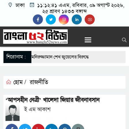
ঢাকা
১১:১২:৪২ এএম
, রবিবার, ০৯ অগাস্ট ২০২৬,
২৫ শ্রাবণ ১৪৩৩ বঙ্গাব্দ
শিরোনাম :
ার সাংবাদিক মনিরুজ্জামান শেখ জুয়েলের বিরুদ্ধে
াঁদাবাজীর মামলা প্রত্যাহার
ীদের নিয়মিত ইসিজি চেক কেন প্রয়োজন
হোম /
রাজনীতি
্থান দিবস উপলক্ষে রূপগঞ্জে বিএনপির আনন্দ
‘আপসহীন নেত্রী’ খালেদা জিয়ার জীবনাবসান
ই এম আকাশ
সুযোগে সৌদিতে সফল বাংলাদেশি উদ্যোক্তা,