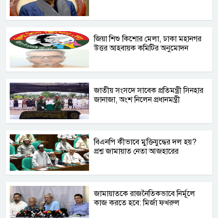
জিয়া শিশু কিশোর মেলা, ঢাকা মহানগর
উত্তর আহবায়ক কমিটির অনুমোদন
জাতীয় সংসদে সাবেক প্রতিমন্ত্রী সিনহার
জানাজা, অংশ নিলেন প্রধানমন্ত্রী
বিএনপি কীভাবে মুক্তিযুদ্ধের দল হয়?
প্রশ্ন জামায়াত নেতা আজহারের
জামায়াতকে রাজনৈতিকভাবে নির্মূলে
কাজ করতে হবে: মির্জা ফখরুল