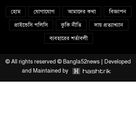
এখনই উপযুক্ত সময়
হোম
যোগাযোগ
আমাদের কথা
বিজ্ঞাপন
বাংলাদেশে বর্তমানে স্থিতিশীল
সরকার,প্রবাসীদের বিনিয়োগের
প্রাইভেসি পলিসি
কুকি নীতি
দায় প্রত্যাখ্যান
এখনই উপযুক্ত সময়
ব্যবহারের শর্তাবলী
চাঁদপুরে মাটির নিচে গাঁজার ড্রাম,
মাদক কারবারি আটক
© All rights reserved © Bangla52news | Developed
and Maintained by