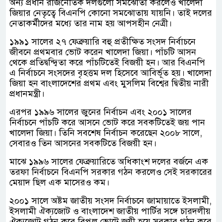
অন্য প্রধান রাজনৈতিক দলগুলো সমঝোতা করলেও খালেদা
জিয়ার নেতৃত্বে বিএনপি কোনো সমঝোতায় যায়নি। তাই দলের
নেতাকর্মীদের মধ্যে তার নাম হয় আপসহীন নেত্রী।
১৯৯১ সালের ২৭ ফেব্রুয়ারি বহু প্রতীক্ষিত সংসদ নির্বাচনে
জীবনে প্রথমবার ভোট করেন খালেদা জিয়া। পাঁচটি আসন
থেকে প্রতিদ্বন্দ্বিতা করে পাঁচটিতেই বিজয়ী হন। আর বিএনপি
এ নির্বাচনে সংসদের বৃহত্তম দল হিসেবে আবির্ভূত হয়। খালেদা
জিয়া হন বাংলাদেশের প্রথম এবং মুসলিম বিশ্বের দ্বিতীয় নারী
প্রধানমন্ত্রী।
এরপর ১৯৯৬ সালের জুনের নির্বাচন এবং ২০০১ সালের
নির্বাচনে পাঁচটি করে আসনে ভোট করে সবকটিতেই জয় পান
খালেদা জিয়া। তিনি সবশেষ নির্বাচন করেছেন ২০০৮ সালে,
সেবারও তিন আসনের সবকটিতে বিজয়ী হন।
মাঝে ১৯৯৬ সালের ফেব্রুয়ারিতে অধিকাংশ দলের বর্জনে এক
তরফা নির্বাচনে বিএনপি সরকার গঠন করলেও সেই সরকারের
মেয়াদ ছিল এক মাসেরও কম।
২০০১ সালে অষ্টম জাতীয় সংসদ নির্বাচনে জামায়াতে ইসলামী,
ইসলামী ঐক্যজোট ও বাংলাদেশ জাতীয় পার্টির সঙ্গে চারদলীয়
ঐক্যজোট গঠন করে বিপুল ভোটে জয়ী হয়ে সরকার গঠন করে