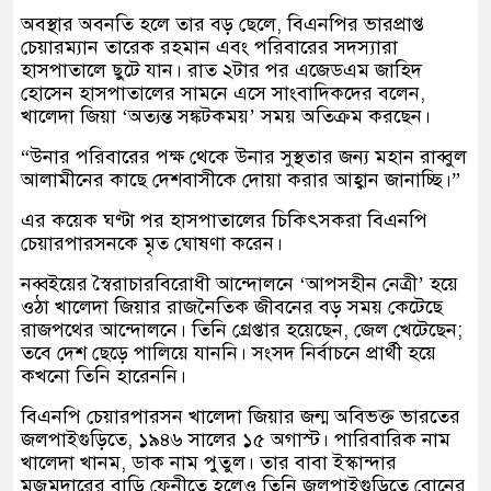
অবস্থার অবনতি হলে তার বড় ছেলে, বিএনপির ভারপ্রাপ্ত
চেয়ারম্যান তারেক রহমান এবং পরিবারের সদস্যারা
হাসপাতালে ছুটে যান। রাত ২টার পর এজেডএম জাহিদ
হোসেন হাসপাতালের সামনে এসে সাংবাদিকদের বলেন,
খালেদা জিয়া ‘অত্যন্ত সঙ্কটকময়’ সময় অতিক্রম করছেন।
“উনার পরিবারের পক্ষ থেকে উনার সুস্থতার জন্য মহান রাব্বুল
আলামীনের কাছে দেশবাসীকে দোয়া করার আহ্বান জানাচ্ছি।”
এর কয়েক ঘণ্টা পর হাসপাতালের চিকিৎসকরা বিএনপি
চেয়ারপারসনকে মৃত ঘোষণা করেন।
নব্বইয়ের স্বৈরাচারবিরোধী আন্দোলনে ‘আপসহীন নেত্রী’ হয়ে
ওঠা খালেদা জিয়ার রাজনৈতিক জীবনের বড় সময় কেটেছে
রাজপথের আন্দোলনে। তিনি গ্রেপ্তার হয়েছেন, জেল খেটেছেন;
তবে দেশ ছেড়ে পালিয়ে যাননি। সংসদ নির্বাচনে প্রার্থী হয়ে
কখনো তিনি হারেননি।
বিএনপি চেয়ারপারসন খালেদা জিয়ার জন্ম অবিভক্ত ভারতের
জলপাইগুড়িতে, ১৯৪৬ সালের ১৫ অগাস্ট। পারিবারিক নাম
খালেদা খানম, ডাক নাম পুতুল। তার বাবা ইস্কান্দার
মজুমদারের বাড়ি ফেনীতে হলেও তিনি জলপাইগুড়িতে বোনের