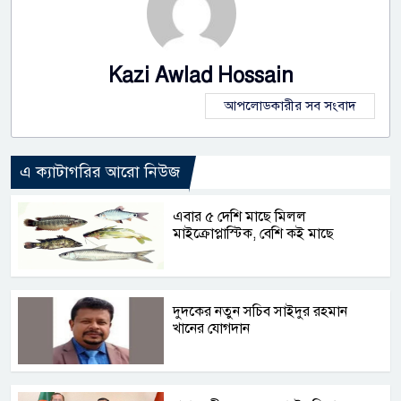
Kazi Awlad Hossain
আপলোডকারীর সব সংবাদ
এ ক্যাটাগরির আরো নিউজ
এবার ৫ দেশি মাছে মিলল
মাইক্রোপ্লাস্টিক, বেশি কই মাছে
দুদকের নতুন সচিব সাইদুর রহমান
খানের যোগদান