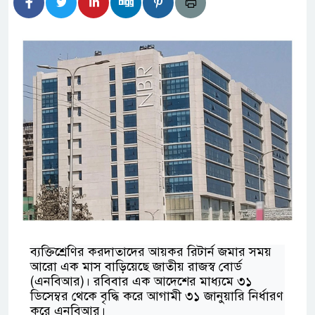
টির নিচে গাঁজার ড্রাম, মাদক কারবারি আটক
াচারমুখী বাজেট সংশোধনের দাবিতে ফরিদগঞ্জে অহিংস
বাংলাদেশের উঠান বৈঠক
ার অবৈধ লেনদেনে জড়িয়ে পড়ছে স্থানীয় বিকাশ
ধ এলাকাবাসী।।
 বলেশ্বর নদীতে যৌথ অভিযানে ৩টি অবৈধ বাঁধা জাল জব্দ
ন সচিব সাইদুর রহমান খানের যোগদান
ব্যক্তিশ্রেণির করদাতাদের আয়কর রিটার্ন জমার সময়
আরো এক মাস বাড়িয়েছে জাতীয় রাজস্ব বোর্ড
(এনবিআর)। রবিবার এক আদেশের মাধ্যমে ৩১
ডিসেম্বর থেকে বৃদ্ধি করে আগামী ৩১ জানুয়ারি নির্ধারণ
করে এনবিআর।