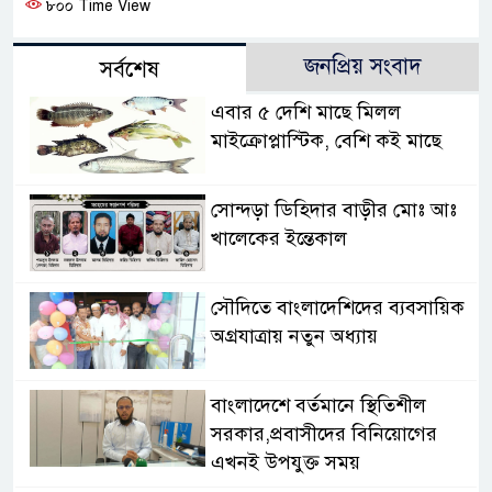
৮০০ Time View
জনপ্রিয় সংবাদ
সর্বশেষ
এবার ৫ দেশি মাছে মিলল
মাইক্রোপ্লাস্টিক, বেশি কই মাছে
সোন্দড়া ডিহিদার বাড়ীর মোঃ আঃ
খালেকের ইন্তেকাল
সৌদিতে বাংলাদেশিদের ব্যবসায়িক
অগ্রযাত্রায় নতুন অধ্যায়
বাংলাদেশে বর্তমানে স্থিতিশীল
সরকার,প্রবাসীদের বিনিয়োগের
এখনই উপযুক্ত সময়