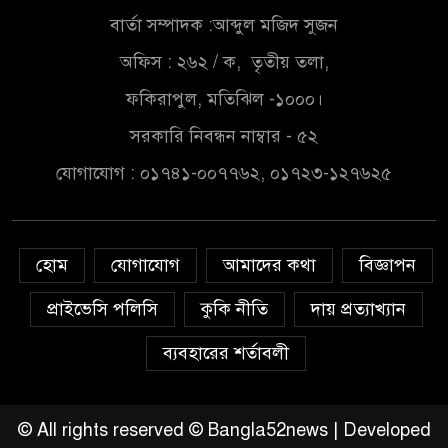
এখনই উপযুক্ত সময়
বার্তা সম্পাদক :আব্দুল মজিদ সুজন
অফিস : ২৬২ / ক, তৃতীয় তলা,
চাঁদপুরে মাটির নিচে গাঁজার ড্রাম,
মাদক কারবারি আটক
ফকিরাপুল, মতিঝিল -১০০০।
সরকারি নিবন্ধন নাম্বার - ৫২
লুটপাট ও পাচারমুখী বাজেট
যোগাযোগ : ০১৭৪১-০০৭৭৬২, ০১৭২৩-১২৭৬২৫
সংশোধনের দাবিতে ফরিদগঞ্জে
অহিংস গণঅভ্যুত্থান বাংলাদেশের
উঠান বৈঠক
হোম
যোগাযোগ
আমাদের কথা
বিজ্ঞাপন
অনলাইন জুয়ার অবৈধ লেনদেনে
জড়িয়ে পড়ছে স্থানীয় বিকাশ এজেন্ট;
প্রাইভেসি পলিসি
কুকি নীতি
দায় প্রত্যাখ্যান
ক্ষুব্ধ এলাকাবাসী।।
ব্যবহারের শর্তাবলী
জিয়ানগরের বলেশ্বর নদীতে যৌথ
অভিযানে ৩টি অবৈধ বাঁধা জাল জব্দ
© All rights reserved © Bangla52news | Developed