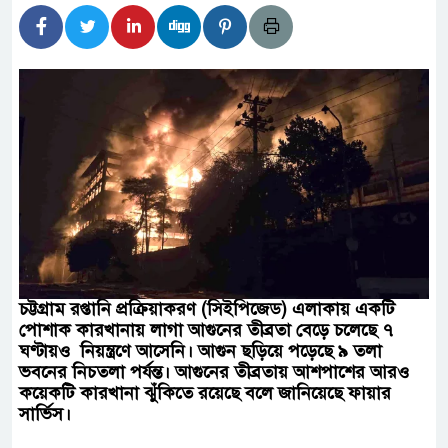
্তমানে স্থিতিশীল সরকার,প্রবাসীদের বিনিয়োগের এখনই
ির নিচে গাঁজার ড্রাম, মাদক কারবারি আটক
চারমুখী বাজেট সংশোধনের দাবিতে ফরিদগঞ্জে অহিংস
াংলাদেশের উঠান বৈঠক
র অবৈধ লেনদেনে জড়িয়ে পড়ছে স্থানীয় বিকাশ
 এলাকাবাসী।।
চট্টগ্রাম রপ্তানি প্রক্রিয়াকরণ (সিইপিজেড) এলাকায় একটি
পোশাক কারখানায় লাগা আগুনের তীব্রতা বেড়ে চলেছে ৭
বলেশ্বর নদীতে যৌথ অভিযানে ৩টি অবৈধ বাঁধা জাল জব্দ
ঘণ্টায়ও নিয়ন্ত্রণে আসেনি। আগুন ছড়িয়ে পড়েছে ৯ তলা
ভবনের নিচতলা পর্যন্ত। আগুনের তীব্রতায় আশপাশের আরও
কয়েকটি কারখানা ঝুঁকিতে রয়েছে বলে জানিয়েছে ফায়ার
সার্ভিস।