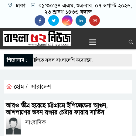
ঢাকা
০১:৩০:৫৪ এএম
, শুক্রবার, ০৭ অগাস্ট ২০২৬,
২৩ শ্রাবণ ১৪৩৩ বঙ্গাব্দ
শিরোনাম :
এর সুযোগে সৌদিতে সফল বাংলাদেশি উদ্যোক্তা,
 আহ্বান
 মাছে মিলল মাইক্রোপ্লাস্টিক, বেশি কই মাছে
হোম /
সারাদেশ
িদার বাড়ীর মোঃ আঃ খালেকের ইন্তেকাল
আরও তীব্র হয়েছে চট্টগ্রামে ইপিজেডের আগুন,
আশপাশের ভবন রক্ষার চেষ্টায় ফায়ার সার্ভিস
েশিদের ব্যবসায়িক অগ্রযাত্রায় নতুন অধ্যায়
সাংবাদিক
্তমানে স্থিতিশীল সরকার,প্রবাসীদের বিনিয়োগের এখনই