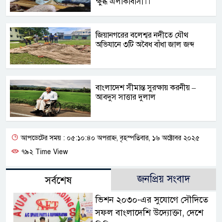
ক্ষুব্ধ এলাকাবাসী।।
জিয়ানগরের বলেশ্বর নদীতে যৌথ
অভিযানে ৩টি অবৈধ বাঁধা জাল জব্দ
বাংলাদেশ সীমান্ত সুরক্ষায় করনীয় –
আবদুস সাত্তার দুলাল
আপডেটের সময় : ০৫:১০:৪০ অপরাহ্ন, বৃহস্পতিবার, ১৬ অক্টোবর ২০২৫
৭৯২ Time View
জনপ্রিয় সংবাদ
সর্বশেষ
ভিশন ২০৩০-এর সুযোগে সৌদিতে
সফল বাংলাদেশি উদ্যোক্তা, দেশে