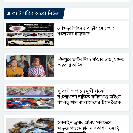
এ ক্যাটাগরির আরো নিউজ
সোন্দড়া ডিহিদার বাড়ীর মোঃ আঃ
খালেকের ইন্তেকাল
চাঁদপুরে মাটির নিচে গাঁজার ড্রাম, মাদক
কারবারি আটক
লুটপাট ও পাচারমুখী বাজেট
সংশোধনের দাবিতে ফরিদগঞ্জে অহিংস
গণঅভ্যুত্থান বাংলাদেশের উঠান বৈঠক
অনলাইন জুয়ার অবৈধ লেনদেনে
জড়িয়ে পড়ছে স্থানীয় বিকাশ এজেন্ট;