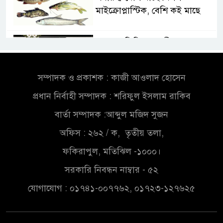
মাইক্রোপ্লাস্টিক, বেশি কই মাছে
সোন্দড়া ডিহিদার বাড়ীর মোঃ আঃ
খালেকের ইন্তেকাল
সম্পাদক ও প্রকাশক : কাজী আওলাদ হোসেন
সৌদিতে বাংলাদেশিদের ব্যবসায়িক
প্রধান নির্বাহী সম্পাদক : শরিফুল ইসলাম রাকিব
অগ্রযাত্রায় নতুন অধ্যায়
বার্তা সম্পাদক :আব্দুল মজিদ সুজন
বাংলাদেশে বর্তমানে স্থিতিশীল
অফিস : ২৬২ / ক, তৃতীয় তলা,
সরকার,প্রবাসীদের বিনিয়োগের
ফকিরাপুল, মতিঝিল -১০০০।
এখনই উপযুক্ত সময়
সরকারি নিবন্ধন নাম্বার - ৫২
বাংলাদেশে বর্তমানে স্থিতিশীল
যোগাযোগ : ০১৭৪১-০০৭৭৬২, ০১৭২৩-১২৭৬২৫
সরকার,প্রবাসীদের বিনিয়োগের
এখনই উপযুক্ত সময়