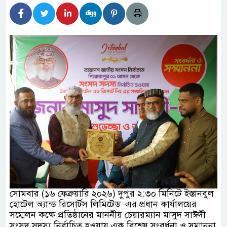
িদার বাড়ীর মোঃ আঃ খালেকের ইন্তেকাল
দেশিদের ব্যবসায়িক অগ্রযাত্রায় নতুন অধ্যায়
র্তমানে স্থিতিশীল সরকার,প্রবাসীদের বিনিয়োগের এখনই
র্তমানে স্থিতিশীল সরকার,প্রবাসীদের বিনিয়োগের এখনই
ির নিচে গাঁজার ড্রাম, মাদক কারবারি আটক
চারমুখী বাজেট সংশোধনের দাবিতে ফরিদগঞ্জে অহিংস
াংলাদেশের উঠান বৈঠক
সোমবার (১৬ ফেব্রুয়ারি ২০২৬) দুপুর ২:৩০ মিনিটে ইস্তানবুল
হোটেল অ্যান্ড রিসোর্টস লিমিটেড–এর প্রধান কার্যালয়ের
সম্মেলন কক্ষে প্রতিষ্ঠানের মাননীয় চেয়ারম্যান মাসুদ সাঈদী
সংসদ সদস্য নির্বাচিত হওয়ায় এক বিশেষ সংবর্ধনা ও সম্মাননা