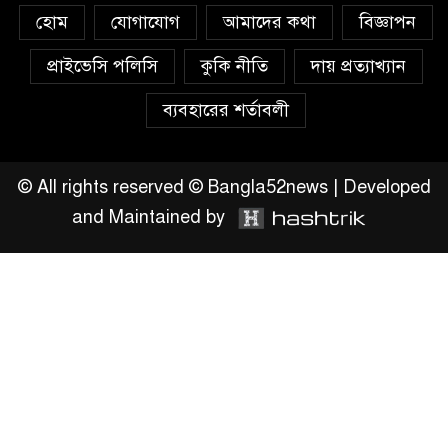
চাঁদপুরে মাটির নিচে গাঁজার ড্রাম,
হোম
যোগাযোগ
আমাদের কথা
বিজ্ঞাপন
মাদক কারবারি আটক
প্রাইভেসি পলিসি
কুকি নীতি
দায় প্রত্যাখ্যান
লুটপাট ও পাচারমুখী বাজেট
ব্যবহারের শর্তাবলী
সংশোধনের দাবিতে ফরিদগঞ্জে
অহিংস গণঅভ্যুত্থান বাংলাদেশের
উঠান বৈঠক
© All rights reserved © Bangla52news | Developed
and Maintained by