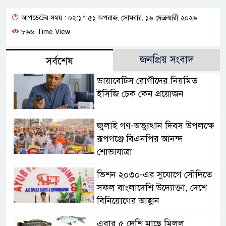
আপডেটের সময় : ০২:১৭:৫১ অপরাহ্ন, সোমবার, ১৬ ফেব্রুয়ারী ২০২৬
৮৬৬ Time View
জনপ্রিয় সংবাদ
সর্বশেষ
ডায়াবেটিস রোগীদের নিয়মিত
ইসিজি চেক কেন প্রয়োজন
জুলাই গণ-অভ্যুত্থান দিবস উপলক্ষে
রূপগঞ্জে বিএনপির আনন্দ
শোভাযাত্রা
ভিশন ২০৩০-এর সুযোগে সৌদিতে
সফল বাংলাদেশি উদ্যোক্তা, দেশে
বিনিয়োগের আহ্বান
এবার ৫ দেশি মাছে মিলল