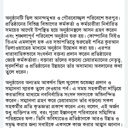
অনুষ্ঠানটি ছিল আনন্দমুখর ও গৌরবোজ্জ্বল পরিবেশে ভরপুর।
প্রতিষ্ঠানের বিভিন্ন বিভাগের কর্মকর্তা ও কর্মচারীরা নির্ধারিত
সময়ের আগেই উপস্থিত হয়ে অনুষ্ঠানস্থলে আসন গ্রহণ করেন
এবং শৃঙ্খলাপূর্ণ পরিবেশে অনুষ্ঠান শুরু হয়। কোম্পানির সিইও
ডিএম এমদাদুল হক এর সভাপতিত্বে শুরুতেই পবিত্র কুরআন
তিলাওয়াতের মাধ্যমে অনুষ্ঠান উদ্বোধন করা হয়। এরপর
ধারাবাহিকভাবে সংবর্ধনা বক্তব্য প্রদান করেন প্রতিষ্ঠানের
জ্যেষ্ঠ কর্মকর্তারা। বক্তারা তাঁদের বক্তব্যে চেয়ারম্যানের নেতৃত্ব,
দূরদর্শিতা ও প্রতিষ্ঠানের উন্নয়নে তাঁর অসামান্য অবদানের কথা
তুলে ধরেন।
অনুষ্ঠানের অন্যতম আকর্ষণ ছিল ফুলেল শুভেচ্ছা প্রদান ও
সম্মাননা স্মারক তুলে দেওয়ার পর্ব। এ সময় সহকর্মীরা দাঁড়িয়ে
করতালির মাধ্যমে নবনির্বাচিত সংসদ সদস্যকে অভিনন্দিত
করেন। সম্মাননা গ্রহণ করে চেয়ারম্যান তাঁর বক্তব্যে সকল
সহকর্মীর প্রতি কৃতজ্ঞতা প্রকাশ করেন এবং বলেন, এই অর্জন
শুধু ব্যক্তিগত নয়, বরং পুরো ইস্তানবুল পরিবারের সম্মিলিত
পরিশ্রমের ফল। তিনি ভবিষ্যতেও প্রতিষ্ঠানকে আরও উন্নত ও
সমৃদ্ধ করার জন্য সবাইকে একসঙ্গে কাজ করার আহ্বান জানান।