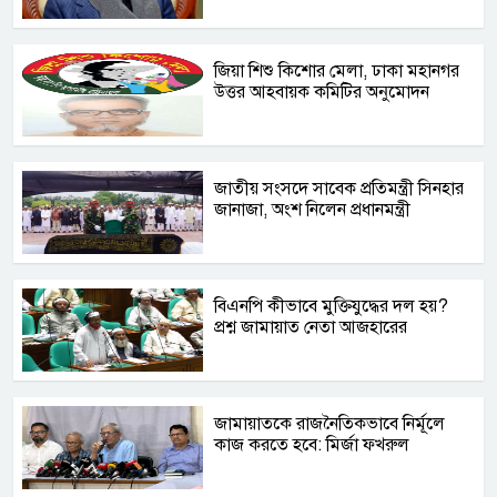
জিয়া শিশু কিশোর মেলা, ঢাকা মহানগর
উত্তর আহবায়ক কমিটির অনুমোদন
জাতীয় সংসদে সাবেক প্রতিমন্ত্রী সিনহার
জানাজা, অংশ নিলেন প্রধানমন্ত্রী
বিএনপি কীভাবে মুক্তিযুদ্ধের দল হয়?
প্রশ্ন জামায়াত নেতা আজহারের
জামায়াতকে রাজনৈতিকভাবে নির্মূলে
কাজ করতে হবে: মির্জা ফখরুল