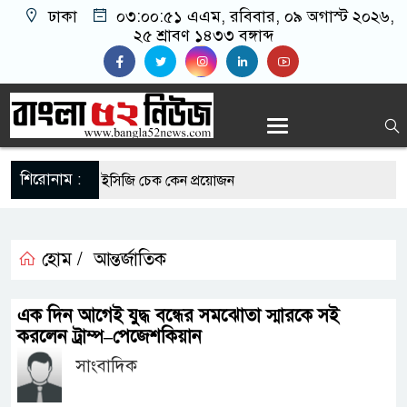
ঢাকা
০৩:০০:৫১ এএম
, রবিবার, ০৯ অগাস্ট ২০২৬,
২৫ শ্রাবণ ১৪৩৩ বঙ্গাব্দ
শিরোনাম :
োগীদের নিয়মিত ইসিজি চেক কেন প্রয়োজন
যুত্থান দিবস উপলক্ষে রূপগঞ্জে বিএনপির আনন্দ
হোম /
আন্তর্জাতিক
র সুযোগে সৌদিতে সফল বাংলাদেশি উদ্যোক্তা,
এক দিন আগেই যুদ্ধ বন্ধের সমঝোতা স্মারকে সই
 আহ্বান
করলেন ট্রাম্প–পেজেশকিয়ান
সাংবাদিক
মাছে মিলল মাইক্রোপ্লাস্টিক, বেশি কই মাছে