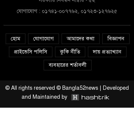
সরকারি নিবন্ধন নাম্বার - ৫২
বাংলাদেশে বর্তমানে স্থিতিশীল
যোগাযোগ : ০১৭৪১-০০৭৭৬২, ০১৭২৩-১২৭৬২৫
সরকার,প্রবাসীদের বিনিয়োগের
এখনই উপযুক্ত সময়
চাঁদপুরে মাটির নিচে গাঁজার ড্রাম,
হোম
যোগাযোগ
আমাদের কথা
বিজ্ঞাপন
মাদক কারবারি আটক
প্রাইভেসি পলিসি
কুকি নীতি
দায় প্রত্যাখ্যান
লুটপাট ও পাচারমুখী বাজেট
ব্যবহারের শর্তাবলী
সংশোধনের দাবিতে ফরিদগঞ্জে
অহিংস গণঅভ্যুত্থান বাংলাদেশের
উঠান বৈঠক
© All rights reserved © Bangla52news | Developed
and Maintained by