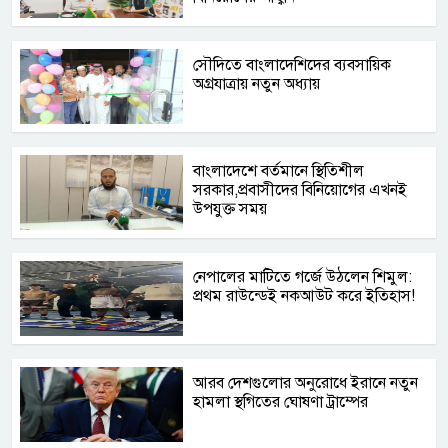
সৌদিতে বাংলাদেশিদের ব্যবসায়িক
অগ্রযাত্রায় নতুন অধ্যায়
বাংলাদেশে বর্তমানে স্থিতিশীল
সরকার,প্রবাসীদের বিনিয়োগের এখনই
উপযুক্ত সময়
নেপালের মাটিতে গর্জে উঠলেন শিমুল:
প্রথম রাউন্ডেই নকআউট করে ইতিহাস!
আরব দেশগুলোর অনুরোধে ইরানে নতুন
হামলা স্থগিতের ঘোষণা ট্রাম্পের