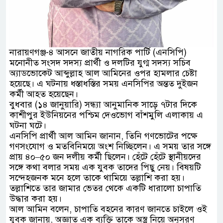
নারায়ণগঞ্জ-৪ আসনে জাতীয় নাগরিক পার্টি (এনসিপি)
মনোনীত সংসদ সদস্য প্রার্থী ও দলটির যুগ্ম সদস্য সচিব
অ্যাডভোকেট আব্দুল্লাহ আল আমিনের ওপর হামলার চেষ্টা
হয়েছে। এ ঘটনায় ধস্তাধস্তির সময় এনসিপির অন্তত দুইজন
কর্মী আহত হয়েছেন।
বুধবার (১৪ জানুয়ারি) সন্ধ্যা আনুমানিক সাড়ে ৭টার দিকে
কাশীপুর ইউনিয়নের পশ্চিম দেওভোগ বাঁশমুলি এলাকায় এ
ঘটনা ঘটে।
এনসিপি প্রার্থী আল আমিন জানান, তিনি গণভোটের পক্ষে
গণসংযোগ ও মতবিনিময়ে অংশ নিচ্ছিলেন। এ সময় তার সঙ্গে
প্রায় ৪০–৫০ জন দলীয় কর্মী ছিলেন। হেঁটে হেঁটে স্থানীয়দের
সঙ্গে কথা বলার সময় এক যুবক তাদের পিছু নেয়। বিষয়টি
সন্দেহজনক মনে হলে তাকে থামিয়ে তল্লাশি করা হয়।
তল্লাশিতে তার জামার ভেতর থেকে একটি ধারালো চাপাতি
উদ্ধার করা হয়।
আল আমিন বলেন, চাপাতি বহনের কারণ জানতে চাইলে ওই
যুবক জানায়, অজ্ঞাত এক ব্যক্তি তাকে অস্ত্র নিয়ে অনুসরণ