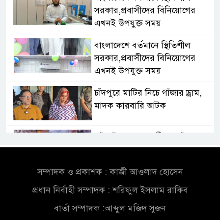
সরকার,প্রবাসীদের বিনিয়োগের
এখনই উপযুক্ত সময়
বাংলাদেশে বর্তমানে স্থিতিশীল
সরকার,প্রবাসীদের বিনিয়োগের
এখনই উপযুক্ত সময়
চাঁদপুরে মাটির নিচে গাঁজার ড্রাম,
মাদক কারবারি আটক
লুটপাট ও পাচারমুখী বাজেট
সংশোধনের দাবিতে ফরিদগঞ্জে
অহিংস গণঅভ্যুত্থান বাংলাদেশের
সম্পাদক ও প্রকাশক : কাজী আওলাদ হোসেন
উঠান বৈঠক
প্রধান নির্বাহী সম্পাদক : শরিফুল ইসলাম রাকিব
অনলাইন জুয়ার অবৈধ লেনদেনে
বার্তা সম্পাদক :আব্দুল মজিদ সুজন
জড়িয়ে পড়ছে স্থানীয় বিকাশ এজেন্ট;