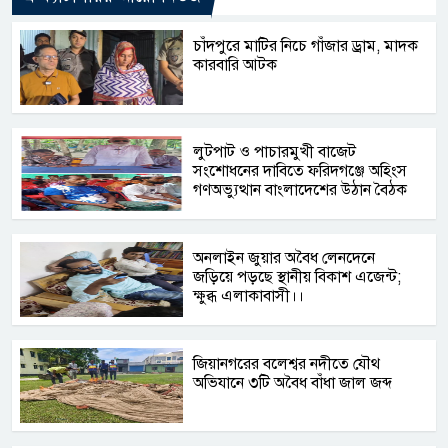
চাঁদপুরে মাটির নিচে গাঁজার ড্রাম, মাদক
কারবারি আটক
লুটপাট ও পাচারমুখী বাজেট
সংশোধনের দাবিতে ফরিদগঞ্জে অহিংস
গণঅভ্যুত্থান বাংলাদেশের উঠান বৈঠক
অনলাইন জুয়ার অবৈধ লেনদেনে
জড়িয়ে পড়ছে স্থানীয় বিকাশ এজেন্ট;
ক্ষুব্ধ এলাকাবাসী।।
জিয়ানগরের বলেশ্বর নদীতে যৌথ
অভিযানে ৩টি অবৈধ বাঁধা জাল জব্দ