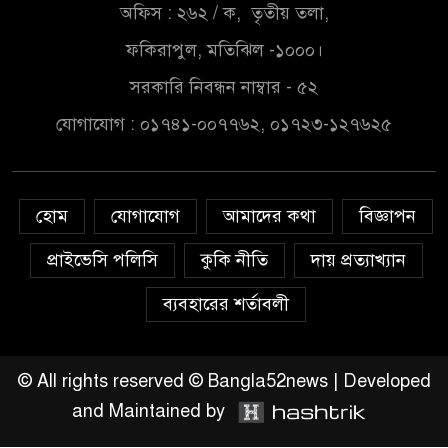
ক্ষুব্ধ এলাকাবাসী।।
অফিস : ২৬২ / ক, তৃতীয় তলা,
ফকিরাপুল, মতিঝিল -১০০০।
জিয়ানগরের বলেশ্বর নদীতে যৌথ
অভিযানে ৩টি অবৈধ বাঁধা জাল জব্দ
সরকারি নিবন্ধন নাম্বার - ৫২
যোগাযোগ : ০১৭৪১-০০৭৭৬২, ০১৭২৩-১২৭৬২৫
দুদকের নতুন সচিব সাইদুর রহমান
খানের যোগদান
হোম
যোগাযোগ
আমাদের কথা
বিজ্ঞাপন
বাংলা গানের জনপ্রিয় শিল্পী মনির
খানের জন্মদিন আজ
প্রাইভেসি পলিসি
কুকি নীতি
দায় প্রত্যাখ্যান
ব্যবহারের শর্তাবলী
বাংলাদেশ সীমান্ত সুরক্ষায় করনীয় –
আবদুস সাত্তার দুলাল
© All rights reserved © Bangla52news | Developed
and Maintained by