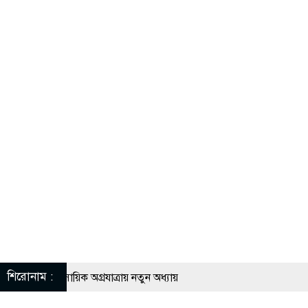
শিরোনাম :
িদের ব্যবসায়িক অগ্রযাত্রায় নতুন অধ্যায়
মানে স্থিতিশীল সরকার,প্রবাসীদের বিনিয়োগের এখনই