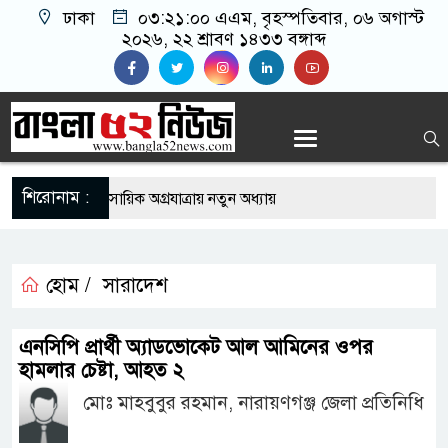
ঢাকা
০৩:২১:০১ এএম
, বৃহস্পতিবার, ০৬ অগাস্ট
২০২৬, ২২ শ্রাবণ ১৪৩৩ বঙ্গাব্দ
শিরোনাম :
দেশিদের ব্যবসায়িক অগ্রযাত্রায় নতুন অধ্যায়
র্তমানে স্থিতিশীল সরকার,প্রবাসীদের বিনিয়োগের এখনই
হোম /
সারাদেশ
র্তমানে স্থিতিশীল সরকার,প্রবাসীদের বিনিয়োগের এখনই
এনসিপি প্রার্থী অ্যাডভোকেট আল আমিনের ওপর
হামলার চেষ্টা, আহত ২
মোঃ মাহবুবুর রহমান, নারায়ণগঞ্জ জেলা প্রতিনিধি
টির নিচে গাঁজার ড্রাম, মাদক কারবারি আটক