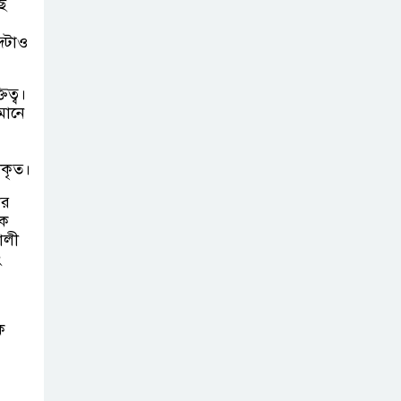
ে
্দটাও
িত্ব।
মানে
ীকৃত।
ার
েক
শালী
ং
ে