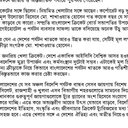
নে জাতীয় ও আন্তজার্তিক পর্যায়ে পুরষ্কার পেয়েছেন।
িকেটের সঙ্গে ছিলেন। নিয়মিত খেলাটার সঙ্গে আছেন। কর্পোরেট বড় দ
মূল উদ্যোক্তা হিসেবে মো. শাখাওয়াত হোসেন গত কয়েক বছর যে 
 কাড়বে যে কারো। সম্প্রতি বাংলাদেশ ক্রিকেট বোর্ড সভাপতির উপদেষ
গেইহোটেল ও পর্যটন ব্যবসার সাফল্য তাকে বসিয়েছে অনেক উঁচু আ
িরে যেন এ দেশের পর্যটন খাতকে আরও উন্নত করা যায়, সেটিই মূল লক্
্রীড়া সংগঠক মো. শাখাওয়াত হোসেন।
 জনপ্রিয় খেলা ক্রিকেট। দেশে একাধিক আইসিসি বৈশ্বিক আসর হওয
েশিক মুদ্রা উপার্জন এবং কর্মসংস্থান দুটোই সম্ভব। এটাকেই মূল চিন
্যান্য ক্রীড়াকে নিয়ে কিভাবে বাংলাদেশের পর্যটন খাতকে আরও গতিশ
 বিস্তৃতভাবে কাজ করার চেষ্টা করছেন।
লাদেশের যে সব অঞ্চল বিদেশি পর্যটক বান্ধব সেসব জায়গায় বিশেষ
াম, সিলেট, রাজশাহী ও খুলনা এসব বিভাগীয় শহরগুলোতে সামনের দি
নকার গুরুত্বপূর্ণ জায়গাগুলোকে ট্যুর প্ল্যানের অংশ হিসেবে সংযোগ
রে যাচ্ছি। এতে করে অভ্যন্তরীণ আয়ের উৎস যেভাবে বাড়বে, বিদে
লাদেশের ইতিহাস, সংস্কৃতি এবং জীবনাচার ক্রিকেট ট্যুরিজমের মধ্য 
সহজ হবে। এতে খেলার সঙ্গে এ দেশের ঐতিহ্য এবং অতীত নিয়েও 