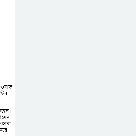
সরকার,প্রবাসীদের
বিনিয়োগের এখনই উপযুক্ত সময়
বাংলাদেশে বর্তমানে
স্থিতিশীল
সরকার,প্রবাসীদের
বিনিয়োগের এখনই উপযুক্ত সময়
চাঁদপুরে মাটির নিচে
গাঁজার ড্রাম, মাদক
কারবারি আটক
াওয়াত
ন্টস
লুটপাট ও
পাচারমুখী বাজেট
করেন।
সংশোধনের দাবিতে
োসেন
ফরিদগঞ্জে অহিংস গণঅভ্যুত্থান
সেনেক
বাংলাদেশের উঠান বৈঠক
িয়ে