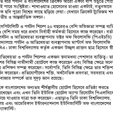
ত ধরে পর্যটন ও বাংলাদেশের ক্রিকেট আরো একটা ধাপ উঁচুতে পৌঁছ
 পারে সংশ্লিষ্টরা। শাখাওয়াত হোসেনের চাওয়া একটাই, নতুনভাবে
ছবি পুরো বিশ্বের কাছে ছড়িয়ে দেয়া। যেখানে ক্রিকেট ট্যুরিজম শব
ীয় ও আন্তর্জাতিক অঙ্গনে।
িটালিটি ও পর্যটন শিল্পে ২০ বছরেরও বেশি অভিজ্ঞতা সম্পন্ন ব্যক্ত
বেশি সময় ধরে প্রধান নির্বাহী কর্মকর্তা হিসেবে কাজ করেছেন। বর্ত
়ে পর্যটন ও আতিথেয়তা ব্যবস্থাপনায় ডক্টর অফ ফিলোসফি (পিএইচডি)
দ্যালয়ে পর্যটন ও আতিথেয়তা ব্যবস্থাপনায় মাস্টার্স অফ ফিলোসফি
ঢাকা বিশ্ববিদ্যালয় কর্তৃক একজন উজ্জ্বল প্রাক্তন ছাত্র হিসেবে স্ব
িথেয়তা ও পর্যটন শিল্পের একজন স্বনামধন্য পেশাদার ব্যক্তিত্ব। ত
ের বিভিন্ন নামীদামী হোটেলে কাজ করেছেন এবং বিভিন্ন ক্ষেত্রে অন
 প্রশিক্ষণ সম্পন্ন করেছেন। সর্বোপরি, তিনি বিভিন্ন ক্ষেত্রে তার শক্তি
রদর্শন করেছেন। প্রতিযোগীদের শক্তি, অর্থনৈতিক প্রবণতা, সরবরাহ এব
াজার সম্পর্কে তার সুদৃঢ় জ্ঞান রয়েছে।
কে বাংলাদেশের অন্যতম শীর্ষস্থানীয় হোটেল হিসেবে প্রতিষ্ঠা করতে
খেছেন এবং এখন তিনি ইউনিক হোটেল অ্যান্ড রিসোর্টস পিএলসিক
নিয়ে যাওয়ার যাত্রা শুরু করেছেন। এছাড়াও তিনি ঢাকা বিশ্ববিদ্যালয়,
যালয় এবং আমেরিকান ইন্টারন্যাশনাল ইউনিভার্সিটি অফ বাংলাদেশের
যাকাল্টি।