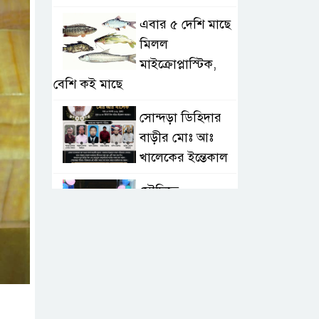
এবার ৫ দেশি মাছে
মিলল
মাইক্রোপ্লাস্টিক,
বেশি কই মাছে
সোন্দড়া ডিহিদার
বাড়ীর মোঃ আঃ
খালেকের ইন্তেকাল
সৌদিতে
বাংলাদেশিদের
ব্যবসায়িক
অগ্রযাত্রায় নতুন অধ্যায়
বাংলাদেশে বর্তমানে
স্থিতিশীল