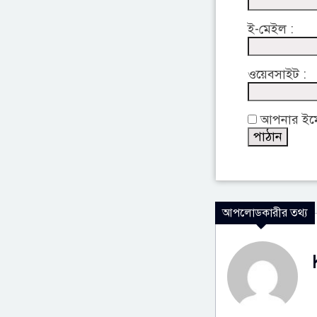
ই-মেইল :
ওয়েবসাইট :
আপনার ইমেইল
আপলোডকারীর তথ্য