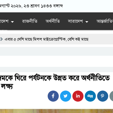
অগাস্ট ২০২৬, ২৩ শ্রাবণ ১৪৩৩ বঙ্গাব্দ
লাদেশ
রাজনীতি
অর্থনীতি
সারাদেশ
আন্তর্জাত
যান্য
মাছে মিলল মাইক্রোপ্লাস্টিক, বেশি কই মাছে
ন অধ্যায়
 স্থিতিশীল সরকার,প্রবাসীদের বিনিয়োগের এখনই উপযুক্ত সময়
 ফরিদগঞ্জে অহিংস গণঅভ্যুত্থান বাংলাদেশের উঠান বৈঠক
রিজমকে ঘিরে পর্যটনকে উন্নত করে অর্থনীতিতে
বলেশ্বর নদীতে যৌথ অভিযানে ৩টি অবৈধ বাঁধা জাল জব্দ
ক্ষ্য