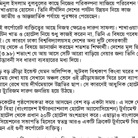
িনুল ইসলাম বুলবুলের কাছে নিজের পরিকল্পনা সাজিয়ে পরিবেশন
াওয়াত হোসেন। তিনি দীর্ঘদিন দেশের পর্যটন উন্নয়ন নিয়ে কাজ
াতীয় ও আন্তজার্তিক পর্যায়ে পুরষ্কার পেয়েছেন।
 কর্পোরেট ব্যক্তিত্বের আছে নিজস্ব ক্ষেত্রেও দারুণ সাফল্য। শাখাওয়
যটন খাত ও হোটেল নিয়ে শুধু কাজই করেন না, তিনি এ বিষয়ে গবেষ
যে কারণে ঢাকা বিশ্ববিদ্যালয়সহ দেশের অন্য দুটি বেসরকারী
র কাছ থেকে এ বিষয়ে জ্ঞানার্জন করছেন শতশত শিক্ষার্থী। দেশের মূল 
 (৩.৯৮) শতাংশ যে আয় আসে সেটি আরো বাড়িয়ে নেয়ার জন্য তিনি চে
্ভাবনী সব ধারণা ব্যবহারের মধ্য দিয়ে।
্তে বড় বড় ক্রীড়া ইভেন্ট যেমন অলিম্পিক, ফুটবল বিশ্বকাপ কিংবা ঘরের 
সময় দেখা যায় সেখানে অঞ্চল ভেদে ওই ক্রীড়াযজ্ঞকে ঘিরে চলে ব্যা
ানে রেখে যায় দীর্ঘমেয়াদে উন্নতির ছাপ। সে কারণেই আধুনিক হোট
টস ট্যুরিজম দারুণ জনপ্রিয় হয়ে উঠছে।
ক্রিকেটের পৃষ্ঠপোষকতা করে আসছেন বেশ বড় একটা সময়। এ সঙ্গে 
 বিহা (বাংলাদেশ ইন্টারন্যাশনাল হোটেল অ্যাসোসিয়েশন) টুর্নামেন্ট।
হোটেল থেকে প্রধান ২০টি হোটেল অংশগ্রহণ করে। এছাড়াও বাংলাদ
়েশনের সভাপতি হিসেবে স্বতন্ত্র আরও একটি ক্রিকেট টুর্নামেন্ট নি
ই গুণী কর্পোরেট ব্যক্তিত্ব।