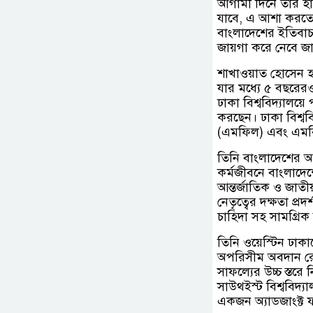
আগামী দিনে তার হা
যাবে, এ আশা করতেই
বাংলাদেশের ইতিবাচক 
জায়গা করে নেবে জাত
শাখাওয়াত হোসেন হসপ
যার মধ্যে ৫ বছরেরও 
ঢাকা বিশ্ববিদ্যালয
করছেন। ঢাকা বিশ্ববি
(এমফিল) এবং এমবিএ। 
তিনি বাংলাদেশের আত
কর্মজীবনে বাংলাদেশ
আন্তর্জাতিক ও জাতীয়
নেতৃত্বের দক্ষতা প্
চাহিদা সহ সামগ্রিক ব
তিনি ওয়েস্টিন ঢাকা
অপরিসীম অবদান রে
সাফল্যের উচ্চ স্তরে 
সাউথইস্ট বিশ্ববিদ্
একজন অ্যাডজাংক্ট ফ্