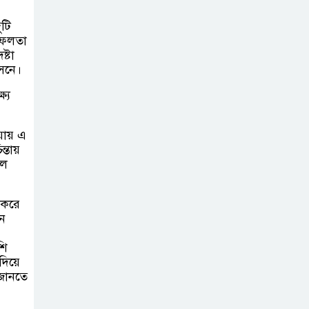
অনলাইন জুয়ার
ুটি
অবৈধ লেনদেনে
সফলতা
্টা
জড়িয়ে পড়ছে স্থানীয়
সনে।
বিকাশ এজেন্ট; ক্ষুব্ধ এলাকাবাসী।।
ষ্য
জিয়ানগরের বলেশ্বর
নদীতে যৌথ
়ায় এ
অভিযানে ৩টি
্তায়
ীল
অবৈধ বাঁধা জাল জব্দ
 করে
নে
শি
দিয়ে
জানতে