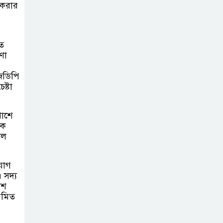
 করার
াত
ণা
জিডিপি
ষ্টা
পাশে
পক
েল
যোগ
 সদ্য
েশ
য়মিত