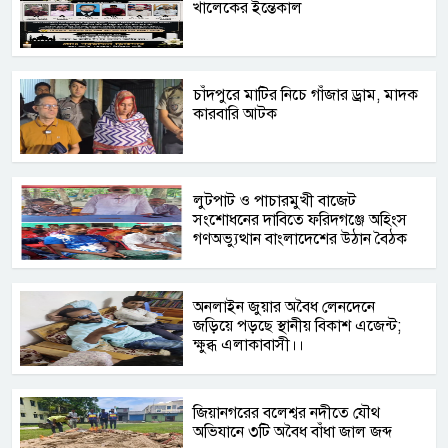
খালেকের ইন্তেকাল
চাঁদপুরে মাটির নিচে গাঁজার ড্রাম, মাদক
কারবারি আটক
লুটপাট ও পাচারমুখী বাজেট
সংশোধনের দাবিতে ফরিদগঞ্জে অহিংস
গণঅভ্যুত্থান বাংলাদেশের উঠান বৈঠক
অনলাইন জুয়ার অবৈধ লেনদেনে
জড়িয়ে পড়ছে স্থানীয় বিকাশ এজেন্ট;
ক্ষুব্ধ এলাকাবাসী।।
জিয়ানগরের বলেশ্বর নদীতে যৌথ
অভিযানে ৩টি অবৈধ বাঁধা জাল জব্দ