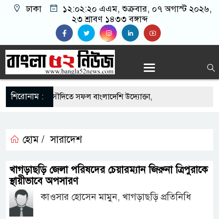
ঢাকা
১২:০২:২১ এএম
, শুক্রবার, ০৭ অগাস্ট ২০২৬,
২৩ শ্রাবণ ১৪৩৩ বঙ্গাব্দ
শিরোনাম :
-এর সুযোগে সৌদিতে সফল বাংলাদেশি উদ্যোক্তা,
ের আহ্বান
ি মাছে মিলল মাইক্রোপ্লাস্টিক, বেশি কই মাছে
হোম /
সারাদেশ
হিদার বাড়ীর মোঃ আঃ খালেকের ইন্তেকাল
খাগড়াছড়ি জেলা পরিষদের চেয়ারম্যান জিরুনা ত্রিপুরাকে
স্থায়ীভাবে অপসারণ
াদেশিদের ব্যবসায়িক অগ্রযাত্রায় নতুন অধ্যায়
কাওসার হোসেন মামুন, খাগড়াছড়ি প্রতিনিধি
বর্তমানে স্থিতিশীল সরকার,প্রবাসীদের বিনিয়োগের এখনই