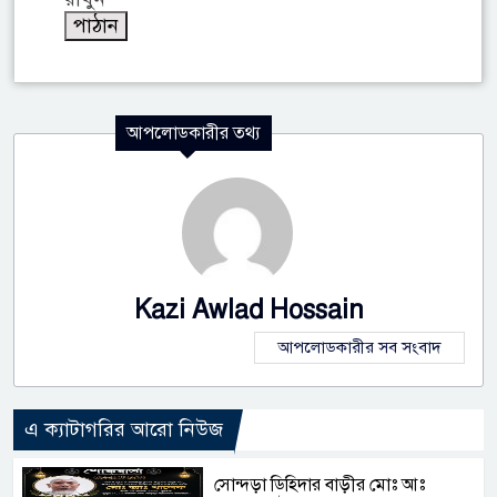
আপলোডকারীর তথ্য
Kazi Awlad Hossain
আপলোডকারীর সব সংবাদ
এ ক্যাটাগরির আরো নিউজ
সোন্দড়া ডিহিদার বাড়ীর মোঃ আঃ