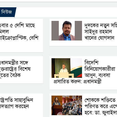
ো নিউজ
বার ৫ দেশি মাছে
দুদকের নতুন সচ
মিলল
সাইদুর রহমান
াইক্রোপ্লাস্টিক, বেশি
খানের যোগদান
্রধানমন্ত্রীর সঙ্গে
বিদেশি
ুক্তরাষ্ট্রের বিশেষ
বিনিয়োগকারীরা
ূতের বৈঠক
আসুন, ব্যবসা
প্রসারিত করুন: প্রধানমন্ত্রী
াষ্ট্রপতি সাহাবুদ্দিন
শোককে শক্তিতে
পদত্যাগ করছেন
পরিণত করে এগ
হবে: ডা. জুবাইদ