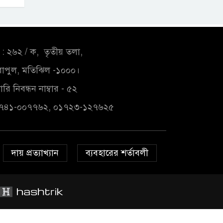
: ২৬২ / ক, তৃতীয় তলা,
াপুল, মতিঝিল -১০০০।
রি নিবন্ধন নাম্বার - ৫২
১৭৪১-০০৭৭৬২, ০১৭২৩-১২৭৬২৫
দায় প্রত্যাখ্যান
ব্যবহারের শর্তাবলী