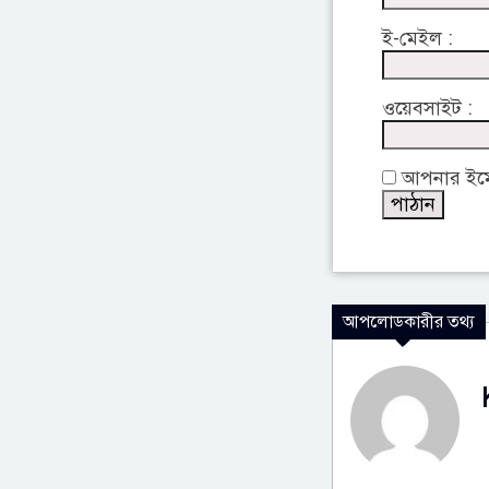
ই-মেইল :
ওয়েবসাইট :
আপনার ইমেইল
আপলোডকারীর তথ্য