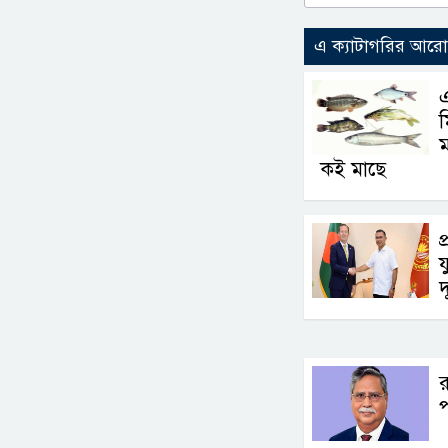
এ ক্যাটাগরির আর
এ
ম
কই মাছে
প
য
দ
র