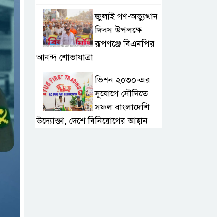
জুলাই গণ-অভ্যুত্থান
দিবস উপলক্ষে
রূপগঞ্জে বিএনপির
আনন্দ শোভাযাত্রা
ভিশন ২০৩০-এর
সুযোগে সৌদিতে
সফল বাংলাদেশি
উদ্যোক্তা, দেশে বিনিয়োগের আহ্বান
এবার ৫ দেশি মাছে
মিলল
মাইক্রোপ্লাস্টিক,
বেশি কই মাছে
সোন্দড়া ডিহিদার