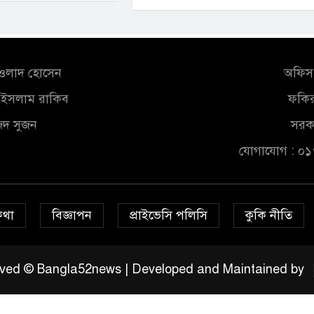
আওলাদ হোসেন
অফিস 
ুল ইসলাম রাকিব
ফকির
জিদ সুজন
সরকা
যোগাযোগ : ০
কথা
বিজ্ঞাপন
প্রাইভেসি পলিসি
কুকি নীতি
served © Bangla52news | Developed and Maintained by