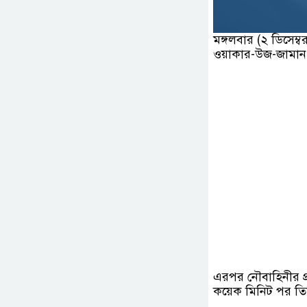
মঙ্গলবার (২ ডিসেম্
ওয়াকার-উজ-জামান।
এরপর নৌবাহিনীর প্
কয়েক মিনিট পর তি