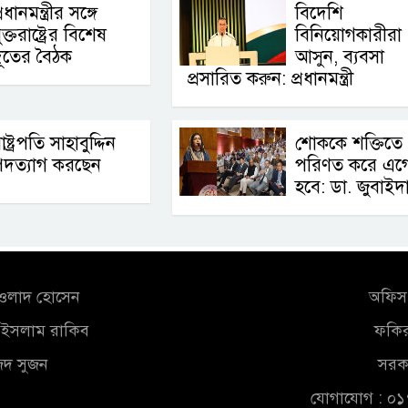
্রধানমন্ত্রীর সঙ্গে
বিদেশি
ুক্তরাষ্ট্রের বিশেষ
বিনিয়োগকারীরা
ূতের বৈঠক
আসুন, ব্যবসা
প্রসারিত করুন: প্রধানমন্ত্রী
াষ্ট্রপতি সাহাবুদ্দিন
শোককে শক্তিতে
পদত্যাগ করছেন
পরিণত করে এগ
হবে: ডা. জুবাইদ
আওলাদ হোসেন
অফিস 
ুল ইসলাম রাকিব
ফকির
জিদ সুজন
সরকা
যোগাযোগ : ০