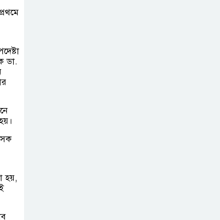
প্রথমে
চাঁদপুরে মাটির নিচে
গাঁজার ড্রাম, মাদক
কারবারি আটক
দেষ্টা
পক ডা.
লুটপাট ও
ন
পাচারমুখী বাজেট
োর
সংশোধনের দাবিতে
ফরিদগঞ্জে অহিংস গণঅভ্যুত্থান
ানে
বাংলাদেশের উঠান বৈঠক
 হয়।
ৎসক
া হয়,
েই
ীব