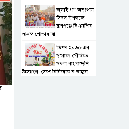
জুলাই গণ-অভ্যুত্থান
দিবস উপলক্ষে
রূপগঞ্জে বিএনপির
আনন্দ শোভাযাত্রা
ভিশন ২০৩০-এর
সুযোগে সৌদিতে
সফল বাংলাদেশি
উদ্যোক্তা, দেশে বিনিয়োগের আহ্বান
এবার ৫ দেশি মাছে
ে
মিলল
মাইক্রোপ্লাস্টিক,
বেশি কই মাছে
সোন্দড়া ডিহিদার