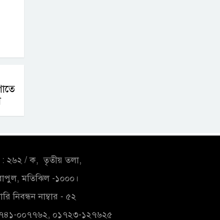
োতে
া
: ২৬২ / ক, তৃতীয় তলা,
াপুল, মতিঝিল -১০০০।
রি নিবন্ধন নাম্বার - ৫২
১৭৪১-০০৭৭৬২, ০১৭২৩-১২৭৬২৫