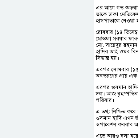
এর আগে গত শুক্রবার
তাকে ঢাকা মেডিকে
হাসপাতালে নেওয়া 
রোববার (১৪ ডিসেম্বর
মোস্তফা সরয়ার ফারুক
মো. সায়েদুর রহমা
হাদির ভাই ওমর বিন
সিদ্ধান্ত হয়।
এরপর সোমবার (১৫ ডি
অবতরণের প্রায় এক 
এরপর ওসমান হাদির 
দল। আজ বৃহস্পতিবার
পরিবার।
এ তথ্য নিশ্চিত কর
ওসমান হাদি এখন জীব
অপারেশন করবার অন
এতে আরও বলা হয়েছ