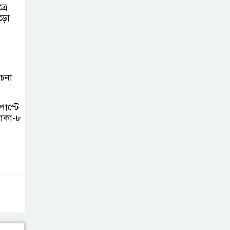
রে
জড়ো
োচনা
োস্টে
ঢাকা-৮