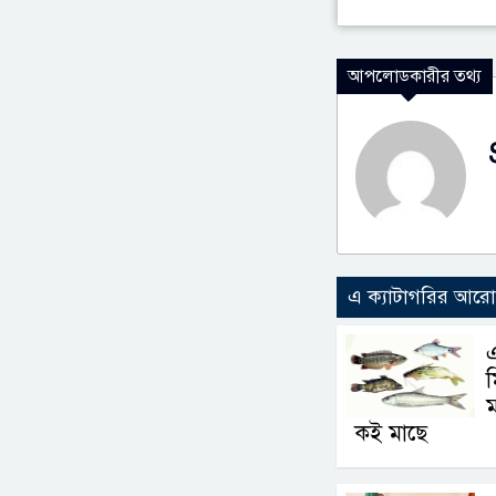
আপলোডকারীর তথ্য
এ ক্যাটাগরির আর
এ
ম
কই মাছে