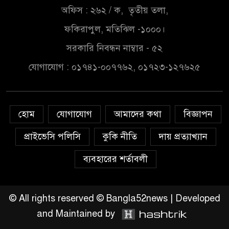
ক্যাটাগরিতে সেরা
অফিস : ২৬২ / ক, তৃতীয় তলা,
সৌদি আরব ভিশন ২০৩০:মানে
ফকিরাপুল, মতিঝিল -১০০০।
নতুন বিনিয়োগ নতুন ব্যাবসা আর
সরকারি নিবন্ধন নাম্বার - ৫২
নতুন কর্মসংস্হান এই সম্ভাবনা
কাজে লাগিয়ে এগিয়ে চলছে বাংলাদেশী ব্যাবসায়িরা
যোগাযোগ : ০১৭৪১-০০৭৭৬২, ০১৭২৩-১২৭৬২৫
আমার দেশ পত্রিকার সাংবাদিক
মনিরুজ্জামান শেখ জুয়েলের বিরুদ্ধে
হোম
যোগাযোগ
আমাদের কথা
বিজ্ঞাপন
দায়ের করা মিথ্যা চাঁদাবাজীর মামলা
প্রত্যাহার
প্রাইভেসি পলিসি
কুকি নীতি
দায় প্রত্যাখ্যান
ডায়াবেটিস রোগীদের নিয়মিত
ব্যবহারের শর্তাবলী
ইসিজি চেক কেন প্রয়োজন
জুলাই গণ-অভ্যুত্থান দিবস উপলক্ষে
© All rights reserved © Bangla52news | Developed
রূপগঞ্জে বিএনপির আনন্দ
and Maintained by
শোভাযাত্রা