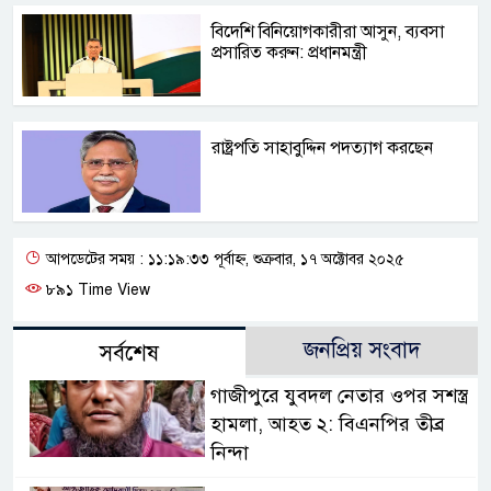
বিদেশি বিনিয়োগকারীরা আসুন, ব্যবসা
প্রসারিত করুন: প্রধানমন্ত্রী
রাষ্ট্রপতি সাহাবুদ্দিন পদত্যাগ করছেন
আপডেটের সময় : ১১:১৯:৩৩ পূর্বাহ্ন, শুক্রবার, ১৭ অক্টোবর ২০২৫
৮৯১ Time View
জনপ্রিয় সংবাদ
সর্বশেষ
গাজীপুরে যুবদল নেতার ওপর সশস্ত্র
হামলা, আহত ২: বিএনপির তীব্র
নিন্দা