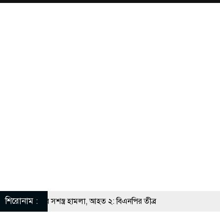
শিরোনাম :
ল নেতার ওপর সশস্ত্র হামলা, আহত ২: বিএনপির তীব্র