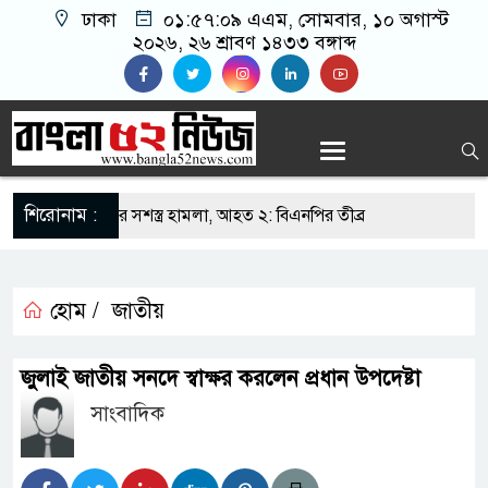
ঢাকা
০১:৫৭:১০ এএম
, সোমবার, ১০ অগাস্ট
২০২৬, ২৬ শ্রাবণ ১৪৩৩ বঙ্গাব্দ
শিরোনাম :
ুবদল নেতার ওপর সশস্ত্র হামলা, আহত ২: বিএনপির তীব্র
য় আদিবাসী দিবস পালন
হোম /
জাতীয়
য় প্যারোলে মুক্তি পেয়ে বাবার জানাজায় আওয়ামী লীগ
জুলাই জাতীয় সনদে স্বাক্ষর করলেন প্রধান উপদেষ্টা
সাংবাদিক
 নেতৃত্বের সুযোগ পেলে শক্তিশালী হবে দেশের ভবিষ্যৎ