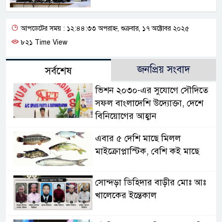
আপডেটের সময় : ১২:৪৪:৩৩ অপরাহ্ন, শুক্রবার, ১৭ অক্টোবর ২০২৫
৮২১ Time View
জনপ্রিয় সংবাদ
সর্বশেষ
ভিশন ২০৩০-এর সুযোগে সৌদিতে
সফল বাংলাদেশি উদ্যোক্তা, দেশে
বিনিয়োগের আহ্বান
এবার ৫ দেশি মাছে মিলল
মাইক্রোপ্লাস্টিক, বেশি কই মাছে
সোন্দড়া ডিহিদার বাড়ীর মোঃ আঃ
খালেকের ইন্তেকাল