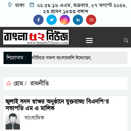
ঢাকা
০২:৫৯:১৬ এএম
, শুক্রবার, ০৭ অগাস্ট ২০২৬,
২৩ শ্রাবণ ১৪৩৩ বঙ্গাব্দ
শিরোনাম :
-এর সুযোগে সৌদিতে সফল বাংলাদেশি উদ্যোক্তা,
ের আহ্বান
ি মাছে মিলল মাইক্রোপ্লাস্টিক, বেশি কই মাছে
হোম /
রাজনীতি
হিদার বাড়ীর মোঃ আঃ খালেকের ইন্তেকাল
জুলাই সনদ স্বাক্ষর অনুষ্ঠানে যুক্তরাজ্য বিএনপি’র
সভাপতি এম এ মালিক
াদেশিদের ব্যবসায়িক অগ্রযাত্রায় নতুন অধ্যায়
সাংবাদিক
বর্তমানে স্থিতিশীল সরকার,প্রবাসীদের বিনিয়োগের এখনই