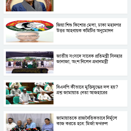
জিয়া শিশু কিশোর মেলা, ঢাকা মহানগর
উত্তর আহবায়ক কমিটির অনুমোদন
জাতীয় সংসদে সাবেক প্রতিমন্ত্রী সিনহার
জানাজা, অংশ নিলেন প্রধানমন্ত্রী
বিএনপি কীভাবে মুক্তিযুদ্ধের দল হয়?
প্রশ্ন জামায়াত নেতা আজহারের
জামায়াতকে রাজনৈতিকভাবে নির্মূলে
কাজ করতে হবে: মির্জা ফখরুল