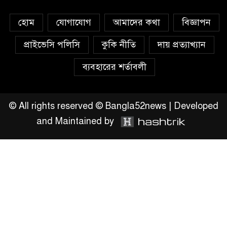
উঠান বৈঠক
হোম
যোগাযোগ
আমাদের কথা
বিজ্ঞাপন
অনলাইন জুয়ার অবৈধ লেনদেনে
জড়িয়ে পড়ছে স্থানীয় বিকাশ এজেন্ট;
প্রাইভেসি পলিসি
কুকি নীতি
দায় প্রত্যাখ্যান
ক্ষুব্ধ এলাকাবাসী।।
ব্যবহারের শর্তাবলী
জিয়ানগরের বলেশ্বর নদীতে যৌথ
অভিযানে ৩টি অবৈধ বাঁধা জাল জব্দ
© All rights reserved © Bangla52news | Developed
and Maintained by