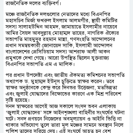
রাজনৈতিক দলের ব্যক্তিবর্গ।
মঞ্চে রাজনৈতিক দলগুলোর নেতাদের মধ্যে বিএনপির
মহাসচিব মির্জা ফখরুল ইসলাম আলমগীর, স্থায়ী কমিটির
সদস্য সালাহউদ্দিন আহমদ, জামায়াতে ইসলামীর নায়েবে
আমির সৈয়দ আবদুল্লাহ মোহাম্মদ তাহের, নাগরিক ঐক্যের
সভাপতি মাহমুদুর রহমান মান্না, গণসংহতি আন্দোলনের
প্রধান সমন্বয়কারী জোনায়েদ সাকি, ইসলামী আন্দোলন
বাংলাদেশের প্রেসিডিয়াম সদস্য আশরাফ আলী আকন
প্রমুখকে দেখা গেছে। আরো উপস্থিত ছিলেন যুক্তরাজ্য
বিএনপির সভাপতি এম এ মালিক।
পর প্রধান উপদেষ্টা এবং জাতীয় ঐকমত্য কমিশনের সভাপতি
অধ্যাপক ড. মুহাম্মদ ইউনূস চুক্তিতে স্বাক্ষর করেন। তবে
স্বাক্ষর অনুষ্ঠানকে কেন্দ্র করে দিনভর উত্তেজনা, মতভিন্নতা
এবং জুলাই যোদ্ধাদের বিক্ষোভের কারণে এক মিশ্র পরিবেশ
সৃষ্টি হয়েছে।
সনদ স্বাক্ষরের আগেই আজ সকালে সংসদ ভবন এলাকায়
‘জুলাই যোদ্ধাদের’ সঙ্গে আইনশৃঙ্খলা বাহিনীর সংঘর্ষের ঘটনা
ঘটে। সনদ প্রণয়নে নিজেদের অবমূল্যায়ন ও আইনি ভিত্তি না
থাকার অভিযোগ তুলে তারা মূল মঞ্চের সামনে অবস্থান নিলে
পুলিশ তাদের সরিয়ে দেয়। এই সংঘর্ষে আহত হন বেশ