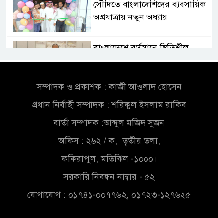
সৌদিতে বাংলাদেশিদের ব্যবসায়িক
অগ্রযাত্রায় নতুন অধ্যায়
বাংলাদেশে বর্তমানে স্থিতিশীল
সরকার,প্রবাসীদের বিনিয়োগের
এখনই উপযুক্ত সময়
সম্পাদক ও প্রকাশক : কাজী আওলাদ হোসেন
বাংলাদেশে বর্তমানে স্থিতিশীল
প্রধান নির্বাহী সম্পাদক : শরিফুল ইসলাম রাকিব
সরকার,প্রবাসীদের বিনিয়োগের
এখনই উপযুক্ত সময়
বার্তা সম্পাদক :আব্দুল মজিদ সুজন
অফিস : ২৬২ / ক, তৃতীয় তলা,
চাঁদপুরে মাটির নিচে গাঁজার ড্রাম,
মাদক কারবারি আটক
ফকিরাপুল, মতিঝিল -১০০০।
সরকারি নিবন্ধন নাম্বার - ৫২
লুটপাট ও পাচারমুখী বাজেট
যোগাযোগ : ০১৭৪১-০০৭৭৬২, ০১৭২৩-১২৭৬২৫
সংশোধনের দাবিতে ফরিদগঞ্জে
অহিংস গণঅভ্যুত্থান বাংলাদেশের