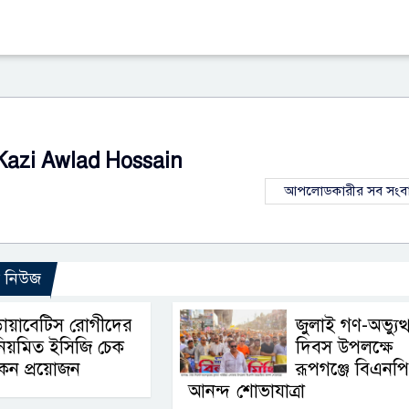
Kazi Awlad Hossain
আপলোডকারীর সব সংব
ো নিউজ
ায়াবেটিস রোগীদের
জুলাই গণ-অভ্যুত্
িয়মিত ইসিজি চেক
দিবস উপলক্ষে
েন প্রয়োজন
রূপগঞ্জে বিএনপ
আনন্দ শোভাযাত্রা