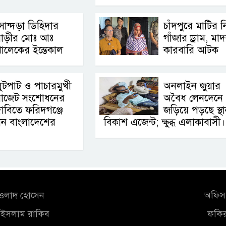
োন্দড়া ডিহিদার
চাঁদপুরে মাটির ন
বাড়ীর মোঃ আঃ
গাঁজার ড্রাম, মা
ালেকের ইন্তেকাল
কারবারি আটক
ুটপাট ও পাচারমুখী
অনলাইন জুয়ার
বাজেট সংশোধনের
অবৈধ লেনদেনে
াবিতে ফরিদগঞ্জে
জড়িয়ে পড়ছে স্থা
থান বাংলাদেশের
বিকাশ এজেন্ট; ক্ষুব্ধ এলাকাবাসী।
আওলাদ হোসেন
অফিস 
ুল ইসলাম রাকিব
ফকির