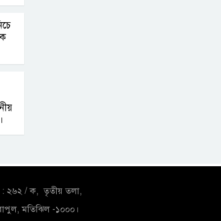
িচে
দক
নীয়
।
: ২৬২ / ক, তৃতীয় তলা,
াপুল, মতিঝিল -১০০০।