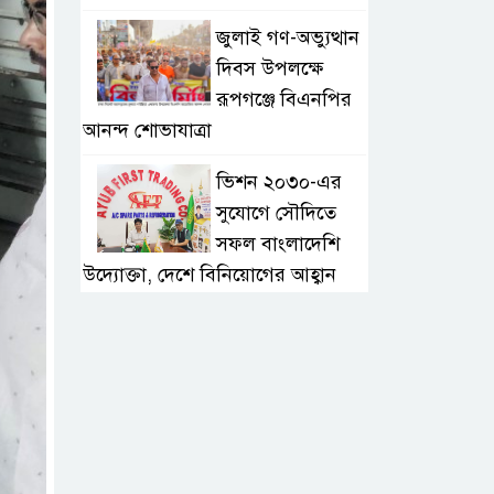
জুলাই গণ-অভ্যুত্থান
দিবস উপলক্ষে
রূপগঞ্জে বিএনপির
আনন্দ শোভাযাত্রা
ভিশন ২০৩০-এর
সুযোগে সৌদিতে
সফল বাংলাদেশি
উদ্যোক্তা, দেশে বিনিয়োগের আহ্বান
এবার ৫ দেশি মাছে
মিলল
মাইক্রোপ্লাস্টিক,
বেশি কই মাছে
সোন্দড়া ডিহিদার