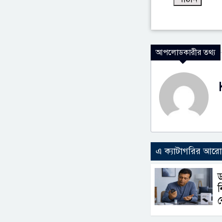
আপলোডকারীর তথ্য
এ ক্যাটাগরির আর
ড
ন
ক