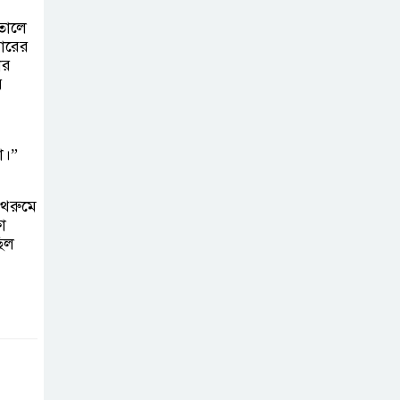
চাঁদপুরে মাটির নিচে
তালে
বারের
গাঁজার ড্রাম, মাদক
ার
কারবারি আটক
ে
লুটপাট ও
পাচারমুখী বাজেট
া।”
সংশোধনের দাবিতে
ফরিদগঞ্জে অহিংস গণঅভ্যুত্থান
াথরুমে
বাংলাদেশের উঠান বৈঠক
া
িল