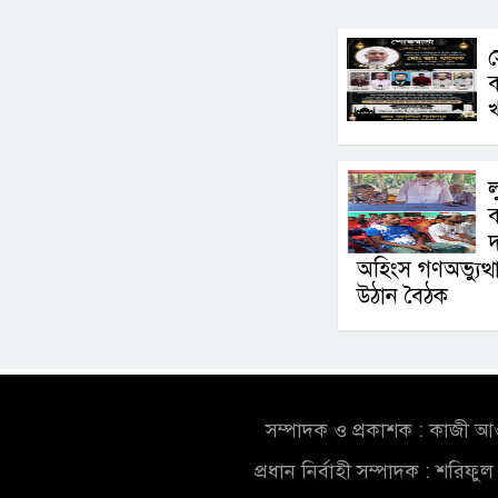
স
খ
ল
দ
অহিংস গণঅভ্যুত্
উঠান বৈঠক
সম্পাদক ও প্রকাশক : কাজী 
প্রধান নির্বাহী সম্পাদক : শরিফ