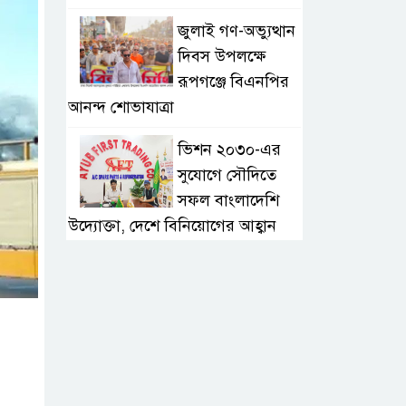
জুলাই গণ-অভ্যুত্থান
দিবস উপলক্ষে
রূপগঞ্জে বিএনপির
আনন্দ শোভাযাত্রা
ভিশন ২০৩০-এর
সুযোগে সৌদিতে
সফল বাংলাদেশি
উদ্যোক্তা, দেশে বিনিয়োগের আহ্বান
এবার ৫ দেশি মাছে
মিলল
মাইক্রোপ্লাস্টিক,
বেশি কই মাছে
সোন্দড়া ডিহিদার