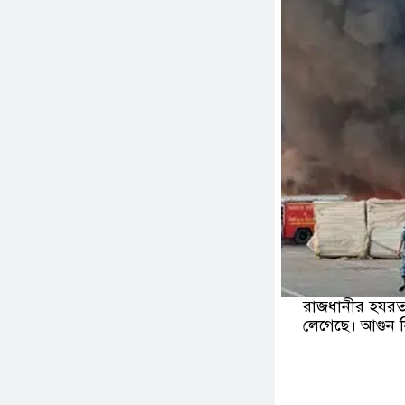
রাজধানীর হযরত 
লেগেছে। আগুন নি