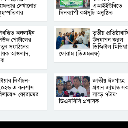
্রেফতার দেখানোর
এআইইউবিতে
ৃহস্পতিবার
দিনব্যাপী কর্মসূচি অনুষ্ঠিত
িবন্ধিত অনলাইন
তৃতীয় প্রতিষ্ঠাবার্
িউজ পোর্টালের
উদযাপন করল
নতুন সংগঠনের
ডিজিটাল মিডিয়া
বায়ক আওলাদ,
ফোরাম (ডিএমএফ)
েক
োয়াব নির্বাচন-
জাতীয় ঈদগাহে
২০২৬ এ কনশাস
প্রধান জামাত স
িলায়েন্স ফোরামের
সাড়ে ৭টায়:
ডিএসসিসি প্রশাসক