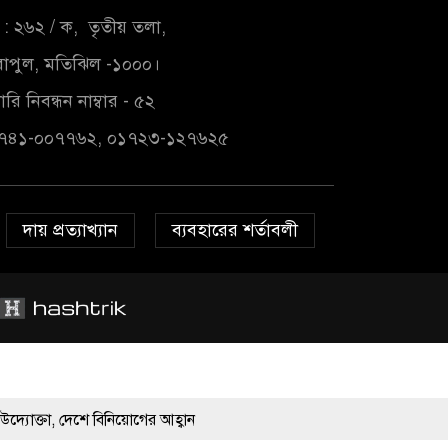
: ২৬২ / ক, তৃতীয় তলা,
াপুল, মতিঝিল -১০০০।
রি নিবন্ধন নাম্বার - ৫২
১৭৪১-০০৭৭৬২, ০১৭২৩-১২৭৬২৫
দায় প্রত্যাখ্যান
ব্যবহারের শর্তাবলী
িনিয়োগের আহ্বান