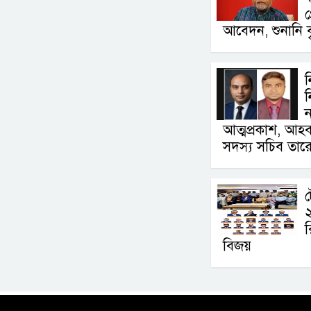
গ
আবেদন, শুনানি ব
ন
ন
আত্মপ্রকাশ, আহ
সদস্য সচিব তার
ট
র
বিজয়