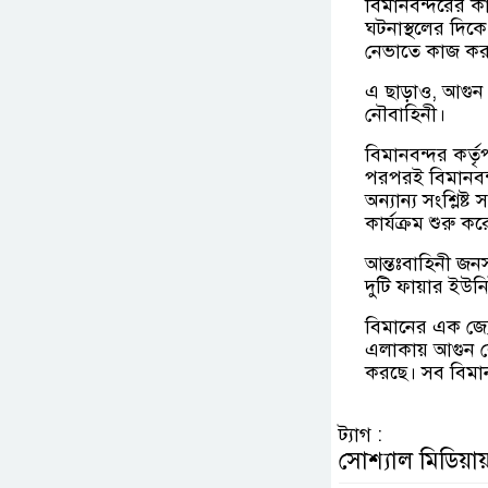
বিমানবন্দরের ক
ঘটনাস্থলের দিকে
নেভাতে কাজ কর
এ ছাড়াও, আগুন 
নৌবাহিনী।
বিমানবন্দর কর্ত
পরপরই বিমানবন্
অন্যান্য সংশ্লিষ্
কার্যক্রম শুরু 
আন্তঃবাহিনী জ
দুটি ফায়ার ইউ
বিমানের এক জ্যেষ্
এলাকায় আগুন লেগ
করছে। সব বিমান
ট্যাগ :
সোশ্যাল মিডিয়ায