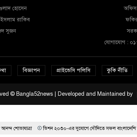
আওলাদ হোসেন
অফিস 
ুল ইসলাম রাকিব
ফকির
জিদ সুজন
সরকা
যোগাযোগ : ০
কথা
বিজ্ঞাপন
প্রাইভেসি পলিসি
কুকি নীতি
served © Bangla52news | Developed and Maintained by
্রা
ভিশন ২০৩০-এর সুযোগে সৌদিতে সফল বাংলাদেশি উদ্যোক্তা, দেশে ব