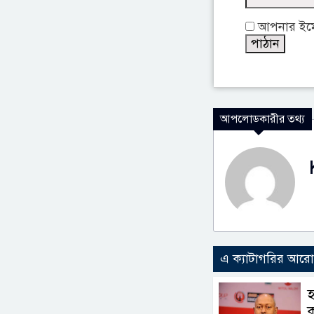
আপনার ইমেইল
আপলোডকারীর তথ্য
এ ক্যাটাগরির আর
হ
ক