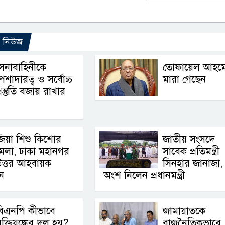
ো নিউজ
েনাবাহিনীকে
তোফায়েল আহম
েশাদারত্ব ও সর্বোচ্চ
মারা গেছেন
্রস্তুতি বজায় রাখার
িয়া শিশু কিশোর
জাতীয় সংসদে
েলা, ঢাকা মহানগর
সাবেক প্রতিমন্ত্রী
উত্তর আহবায়ক
সিনহার জানাজা,
ন
অংশ নিলেন প্রধানমন্ত্রী
বিএনপি কীভাবে
জামায়াতকে
ুক্তিযুদ্ধের দল হয়?
রাজনৈতিকভাবে