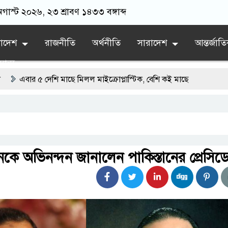
অগাস্ট ২০২৬, ২৩ শ্রাবণ ১৪৩৩ বঙ্গাব্দ
লাদেশ
রাজনীতি
অর্থনীতি
সারাদেশ
আন্তর্জাত
যান্য
 ৫ দেশি মাছে মিলল মাইক্রোপ্লাস্টিক, বেশি কই মাছে
্রায় নতুন অধ্যায়
 বর্তমানে স্থিতিশীল সরকার,প্রবাসীদের বিনিয়োগের এখনই উপযুক্ত সময়
র দাবিতে ফরিদগঞ্জে অহিংস গণঅভ্যুত্থান বাংলাদেশের উঠান বৈঠক
ে অভিনন্দন জানালেন পাকিস্তানের প্রেসিডে
়ানগরের বলেশ্বর নদীতে যৌথ অভিযানে ৩টি অবৈধ বাঁধা জাল জব্দ