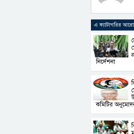
এ ক্যাটাগরির আর
স
প
প
নির্দেশনা
জ
ম
কমিটির অনুমোদ
ম