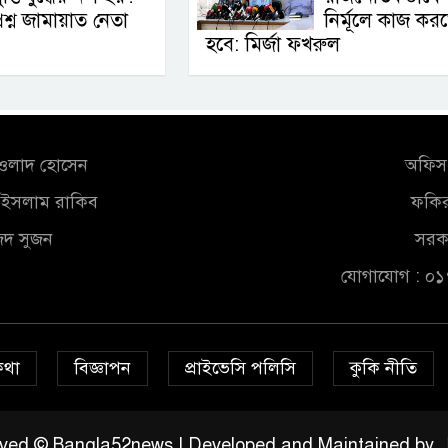
্রশ্ন জামায়াত নেতা
নির্মূলে কাজ কর
হবে: মির্জা ফখরুল
আওলাদ হোসেন
অফিস 
ুল ইসলাম রাকিব
ফকির
জিদ সুজন
সরকা
যোগাযোগ : ০
কথা
বিজ্ঞাপন
প্রাইভেসি পলিসি
কুকি নীতি
served © Bangla52news | Developed and Maintained by