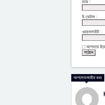
নাম :
ই-মেইল :
ওয়েবসাইট :
আপনার ইমেইল
আপলোডকারীর তথ্য