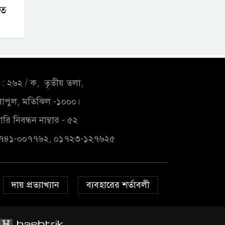
তে
: ২৬২ / ক, তৃতীয় তলা,
াপুল, মতিঝিল -১০০০।
রি নিবন্ধন নাম্বার - ৫২
১৭৪১-০০৭৭৬২, ০১৭২৩-১২৭৬২৫
দায় প্রত্যাখ্যান
ব্যবহারের শর্তাবলী