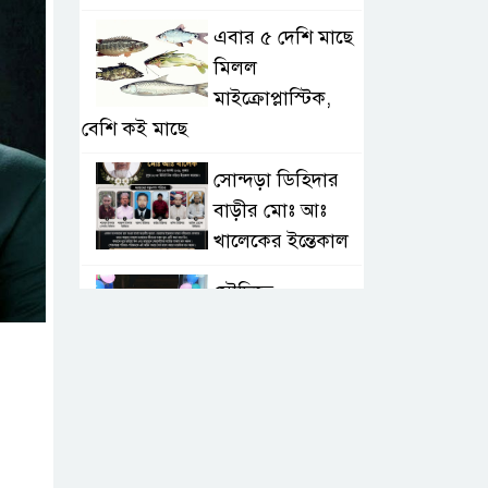
এবার ৫ দেশি মাছে
মিলল
মাইক্রোপ্লাস্টিক,
বেশি কই মাছে
সোন্দড়া ডিহিদার
বাড়ীর মোঃ আঃ
খালেকের ইন্তেকাল
সৌদিতে
বাংলাদেশিদের
ব্যবসায়িক
অগ্রযাত্রায় নতুন অধ্যায়
বাংলাদেশে বর্তমানে
স্থিতিশীল