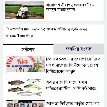
বাংলাদেশ সীমান্ত সুরক্ষায় করনীয় –
আবদুস সাত্তার দুলাল
আপডেটের সময় : ০২:০৮:০১ অপরাহ্ন, শনিবার, ৫ জুলাই ২০২৫
৯০৯ Time View
জনপ্রিয় সংবাদ
সর্বশেষ
ভিশন ২০৩০-এর সুযোগে সৌদিতে
সফল বাংলাদেশি উদ্যোক্তা, দেশে
বিনিয়োগের আহ্বান
এবার ৫ দেশি মাছে মিলল
মাইক্রোপ্লাস্টিক, বেশি কই মাছে
সোন্দড়া ডিহিদার বাড়ীর মোঃ আঃ