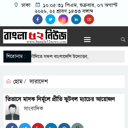
ঢাকা
১০:০৫:৩২ পিএম
, শুক্রবার, ০৭ অগাস্ট
২০২৬, ২২ শ্রাবণ ১৪৩৩ বঙ্গাব্দ
শিরোনাম :
এর সুযোগে সৌদিতে সফল বাংলাদেশি উদ্যোক্তা,
র আহ্বান
 মাছে মিলল মাইক্রোপ্লাস্টিক, বেশি কই মাছে
হোম /
সারাদেশ
হিদার বাড়ীর মোঃ আঃ খালেকের ইন্তেকাল
তিতাসে মাদক নির্মূলে প্রীতি ফুটবল ম্যাচের আয়োজন
দেশিদের ব্যবসায়িক অগ্রযাত্রায় নতুন অধ্যায়
সাংবাদিক
র্তমানে স্থিতিশীল সরকার,প্রবাসীদের বিনিয়োগের এখনই