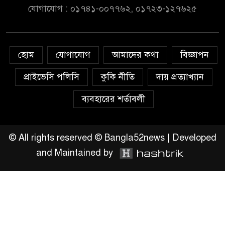
যোগাযোগ : ০১৭৪১-০০৭৭৬২, ০১৭২৩-১২৭৬২৫
সংশোধনের দাবিতে ফরিদগঞ্জে
অহিংস গণঅভ্যুত্থান বাংলাদেশের
উঠান বৈঠক
হোম
যোগাযোগ
আমাদের কথা
বিজ্ঞাপন
অনলাইন জুয়ার অবৈধ লেনদেনে
জড়িয়ে পড়ছে স্থানীয় বিকাশ এজেন্ট;
প্রাইভেসি পলিসি
কুকি নীতি
দায় প্রত্যাখ্যান
ক্ষুব্ধ এলাকাবাসী।।
ব্যবহারের শর্তাবলী
জিয়ানগরের বলেশ্বর নদীতে যৌথ
অভিযানে ৩টি অবৈধ বাঁধা জাল জব্দ
© All rights reserved © Bangla52news | Developed
and Maintained by