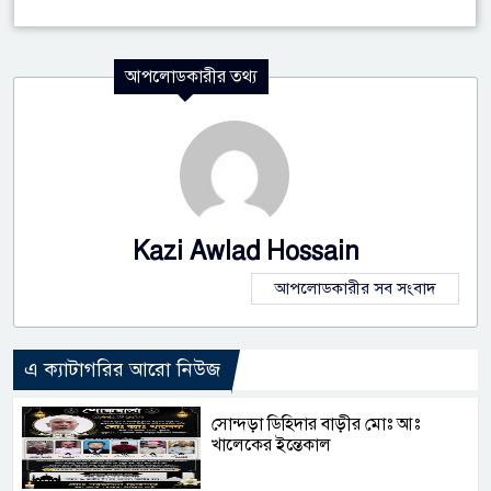
আপলোডকারীর তথ্য
Kazi Awlad Hossain
আপলোডকারীর সব সংবাদ
এ ক্যাটাগরির আরো নিউজ
সোন্দড়া ডিহিদার বাড়ীর মোঃ আঃ
খালেকের ইন্তেকাল