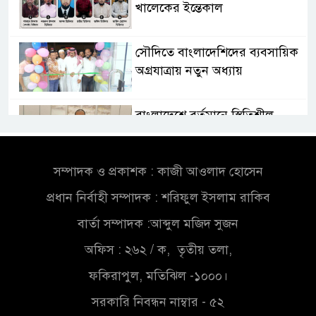
খালেকের ইন্তেকাল
সৌদিতে বাংলাদেশিদের ব্যবসায়িক
অগ্রযাত্রায় নতুন অধ্যায়
বাংলাদেশে বর্তমানে স্থিতিশীল
সরকার,প্রবাসীদের বিনিয়োগের
এখনই উপযুক্ত সময়
সম্পাদক ও প্রকাশক : কাজী আওলাদ হোসেন
বাংলাদেশে বর্তমানে স্থিতিশীল
প্রধান নির্বাহী সম্পাদক : শরিফুল ইসলাম রাকিব
সরকার,প্রবাসীদের বিনিয়োগের
এখনই উপযুক্ত সময়
বার্তা সম্পাদক :আব্দুল মজিদ সুজন
অফিস : ২৬২ / ক, তৃতীয় তলা,
চাঁদপুরে মাটির নিচে গাঁজার ড্রাম,
মাদক কারবারি আটক
ফকিরাপুল, মতিঝিল -১০০০।
সরকারি নিবন্ধন নাম্বার - ৫২
লুটপাট ও পাচারমুখী বাজেট