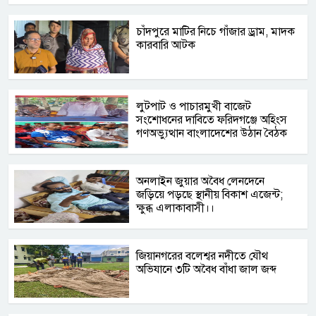
চাঁদপুরে মাটির নিচে গাঁজার ড্রাম, মাদক
কারবারি আটক
লুটপাট ও পাচারমুখী বাজেট
সংশোধনের দাবিতে ফরিদগঞ্জে অহিংস
গণঅভ্যুত্থান বাংলাদেশের উঠান বৈঠক
অনলাইন জুয়ার অবৈধ লেনদেনে
জড়িয়ে পড়ছে স্থানীয় বিকাশ এজেন্ট;
ক্ষুব্ধ এলাকাবাসী।।
জিয়ানগরের বলেশ্বর নদীতে যৌথ
অভিযানে ৩টি অবৈধ বাঁধা জাল জব্দ