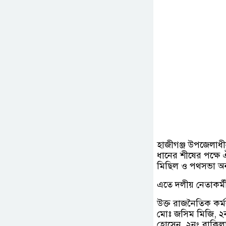
হাজীগঞ্জ উপজেলাধী
ধানের শীষের পক্ষে 
মিছিল ও পথসভা অনু
এতে দলীয় নেতাকর্মী 
উক্ত রাজনৈতিক কর্
মোঃ জসিম মিজি, ২
হোসেন, ২নং বাকিলা