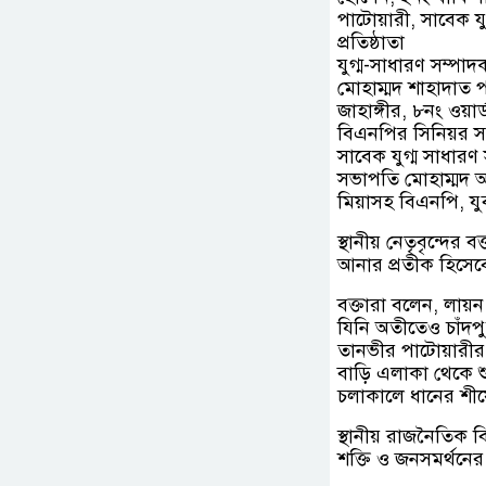
পাটোয়ারী, সাবেক যু
প্রতিষ্ঠাতা
যুগ্ম-সাধারণ সম্পা
মোহাম্মদ শাহাদাত 
জাহাঙ্গীর, ৮নং ওয়
বিএনপির সিনিয়র সহ
সাবেক যুগ্ম সাধারণ
সভাপতি মোহাম্মদ আ
মিয়াসহ বিএনপি, যু
স্থানীয় নেতৃবৃন্দের
আনার প্রতীক হিসেব
বক্তারা বলেন, লায়ন
যিনি অতীতেও চাঁদপু
তানভীর পাটোয়ারীর
বাড়ি এলাকা থেকে শুর
চলাকালে ধানের শীষ
স্থানীয় রাজনৈতিক 
শক্তি ও জনসমর্থনের স্