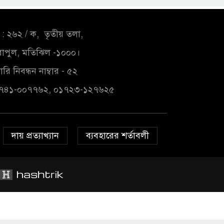
: ২৬২ / ক, তৃতীয় তলা,
াপুল, মতিঝিল -১০০০।
রি নিবন্ধন নাম্বার - ৫২
১৭৪১-০০৭৭৬২, ০১৭২৩-১২৭৬২৫
দায় প্রত্যাখ্যান
ব্যবহারের শর্তাবলী