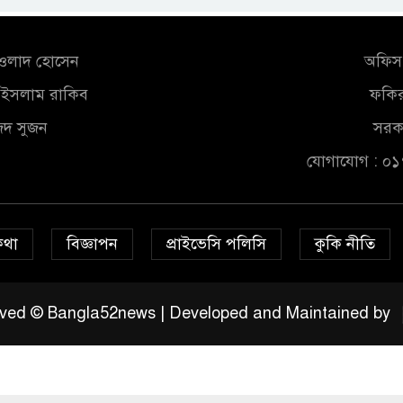
আওলাদ হোসেন
অফিস 
ুল ইসলাম রাকিব
ফকির
জিদ সুজন
সরকা
যোগাযোগ : ০
কথা
বিজ্ঞাপন
প্রাইভেসি পলিসি
কুকি নীতি
served © Bangla52news | Developed and Maintained by