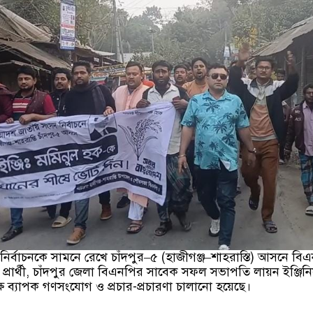
ির্বাচনকে সামনে রেখে চাঁদপুর–৫ (হাজীগঞ্জ–শাহরাস্তি) আসনে বি
্রার্থী, চাঁদপুর জেলা বিএনপির সাবেক সফল সভাপতি লায়ন ইঞ্জিনি
ে ব্যাপক গণসংযোগ ও প্রচার-প্রচারণা চালানো হয়েছে।