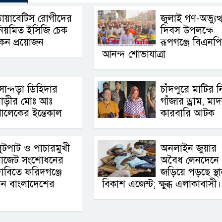
ায়াবেটিস রোগীদের
জুলাই গণ-অভ্যুত্
িয়মিত ইসিজি চেক
দিবস উপলক্ষে
েন প্রয়োজন
রূপগঞ্জে বিএনপ
আনন্দ শোভাযাত্রা
োন্দড়া ডিহিদার
চাঁদপুরে মাটির ন
বাড়ীর মোঃ আঃ
গাঁজার ড্রাম, মা
ালেকের ইন্তেকাল
কারবারি আটক
ুটপাট ও পাচারমুখী
অনলাইন জুয়ার
বাজেট সংশোধনের
অবৈধ লেনদেনে
াবিতে ফরিদগঞ্জে
জড়িয়ে পড়ছে স্থা
থান বাংলাদেশের
বিকাশ এজেন্ট; ক্ষুব্ধ এলাকাবাসী।