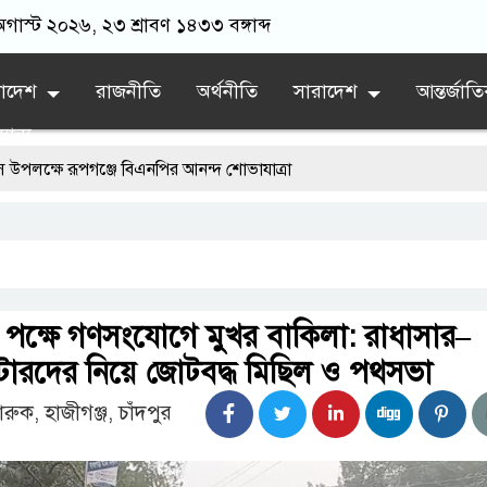
গাস্ট ২০২৬, ২৩ শ্রাবণ ১৪৩৩ বঙ্গাব্দ
লাদেশ
রাজনীতি
অর্থনীতি
সারাদেশ
আন্তর্জাত
যান্য
পগঞ্জে বিএনপির আনন্দ শোভাযাত্রা
 দেশি মাছে মিলল মাইক্রোপ্লাস্টিক, বেশি কই মাছে
ায় নতুন অধ্যায়
র্তমানে স্থিতিশীল সরকার,প্রবাসীদের বিনিয়োগের এখনই উপযুক্ত সময়
 পক্ষে গণসংযোগে মুখর বাকিলা: রাধাসার–
দাবিতে ফরিদগঞ্জে অহিংস গণঅভ্যুত্থান বাংলাদেশের উঠান বৈঠক
ারদের নিয়ে জোটবদ্ধ মিছিল ও পথসভা
ুক, হাজীগঞ্জ, চাঁদপুর