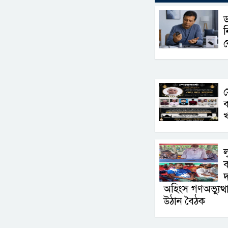
ড
ন
ক
স
খ
ল
দ
অহিংস গণঅভ্যুত্
উঠান বৈঠক