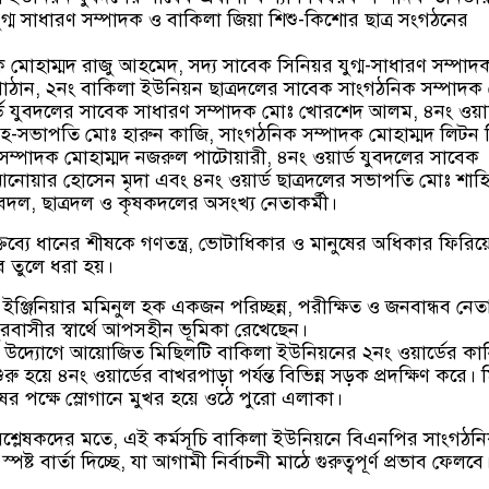
গ্ম সাধারণ সম্পাদক ও বাকিলা জিয়া শিশু-কিশোর ছাত্র সংগঠনের
দক মোহাম্মদ রাজু আহমেদ, সদ্য সাবেক সিনিয়র যুগ্ম-সাধারণ সম্পাদ
পাঠান, ২নং বাকিলা ইউনিয়ন ছাত্রদলের সাবেক সাংগঠনিক সম্পাদক
ার্ড যুবদলের সাবেক সাধারণ সম্পাদক মোঃ খোরশেদ আলম, ৪নং ওয়ার
-সভাপতি মোঃ হারুন কাজি, সাংগঠনিক সম্পাদক মোহাম্মদ লিটন 
 সম্পাদক মোহাম্মদ নজরুল পাটোয়ারী, ৪নং ওয়ার্ড যুবদলের সাবেক
নোয়ার হোসেন মৃদা এবং ৪নং ওয়ার্ড ছাত্রদলের সভাপতি মোঃ শাহ
বদল, ছাত্রদল ও কৃষকদলের অসংখ্য নেতাকর্মী।
 বক্তব্যে ধানের শীষকে গণতন্ত্র, ভোটাধিকার ও মানুষের অধিকার ফিরিয়
ে তুলে ধরা হয়।
 ইঞ্জিনিয়ার মমিনুল হক একজন পরিচ্ছন্ন, পরীক্ষিত ও জনবান্ধব নে
রবাসীর স্বার্থে আপসহীন ভূমিকা রেখেছেন।
 উদ্যোগে আয়োজিত মিছিলটি বাকিলা ইউনিয়নের ২নং ওয়ার্ডের কা
ু হয়ে ৪নং ওয়ার্ডের বাখরপাড়া পর্যন্ত বিভিন্ন সড়ক প্রদক্ষিণ করে।
ের পক্ষে স্লোগানে মুখর হয়ে ওঠে পুরো এলাকা।
বিশ্লেষকদের মতে, এই কর্মসূচি বাকিলা ইউনিয়নে বিএনপির সাংগঠন
পষ্ট বার্তা দিচ্ছে, যা আগামী নির্বাচনী মাঠে গুরুত্বপূর্ণ প্রভাব ফেলবে