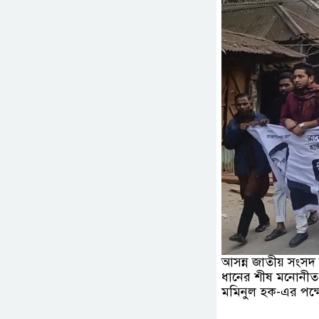
আসন্ন জাতীয় সংসদ ন
ধানের শীষ মনোনীত প
মমিনুল হক-এর পক্ষ