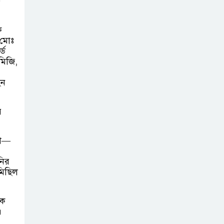
চাঁদপুরে মাটির নিচে
গাঁজার ড্রাম, মাদক
ক
 মোঃ
কারবারি আটক
্ড
মিজি,
লুটপাট ও
পাচারমুখী বাজেট
িন
সংশোধনের দাবিতে
ফরিদগঞ্জে অহিংস গণঅভ্যুত্থান
ে
বাংলাদেশের উঠান বৈঠক
তা—
নির
 মিছিল
িক
।