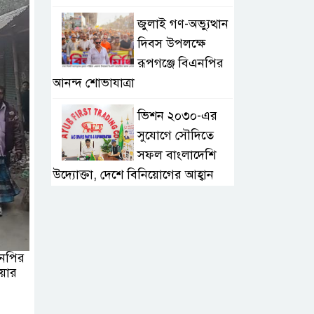
জুলাই গণ-অভ্যুত্থান
দিবস উপলক্ষে
রূপগঞ্জে বিএনপির
আনন্দ শোভাযাত্রা
ভিশন ২০৩০-এর
সুযোগে সৌদিতে
সফল বাংলাদেশি
উদ্যোক্তা, দেশে বিনিয়োগের আহ্বান
এবার ৫ দেশি মাছে
মিলল
মাইক্রোপ্লাস্টিক,
এনপির
বেশি কই মাছে
য়ার
সোন্দড়া ডিহিদার