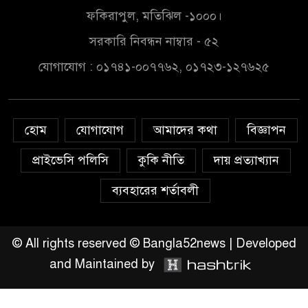
মাদক কারবারি আটক
ফকিরাপুল, মতিঝিল -১০০০।
সরকারি নিবন্ধন নাম্বার - ৫২
লুটপাট ও পাচারমুখী বাজেট
যোগাযোগ : ০১৭৪১-০০৭৭৬২, ০১৭২৩-১২৭৬২৫
সংশোধনের দাবিতে ফরিদগঞ্জে
অহিংস গণঅভ্যুত্থান বাংলাদেশের
উঠান বৈঠক
হোম
যোগাযোগ
আমাদের কথা
বিজ্ঞাপন
অনলাইন জুয়ার অবৈধ লেনদেনে
জড়িয়ে পড়ছে স্থানীয় বিকাশ এজেন্ট;
প্রাইভেসি পলিসি
কুকি নীতি
দায় প্রত্যাখ্যান
ক্ষুব্ধ এলাকাবাসী।।
ব্যবহারের শর্তাবলী
জিয়ানগরের বলেশ্বর নদীতে যৌথ
অভিযানে ৩টি অবৈধ বাঁধা জাল জব্দ
© All rights reserved © Bangla52news | Developed
and Maintained by