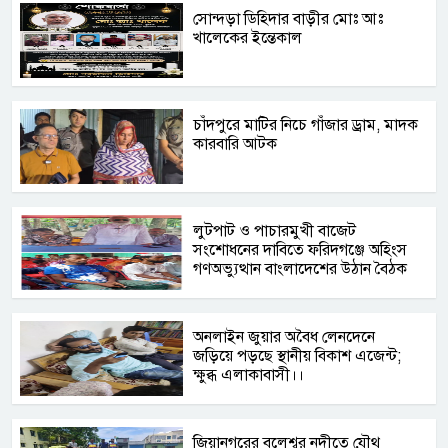
সোন্দড়া ডিহিদার বাড়ীর মোঃ আঃ
খালেকের ইন্তেকাল
চাঁদপুরে মাটির নিচে গাঁজার ড্রাম, মাদক
কারবারি আটক
লুটপাট ও পাচারমুখী বাজেট
সংশোধনের দাবিতে ফরিদগঞ্জে অহিংস
গণঅভ্যুত্থান বাংলাদেশের উঠান বৈঠক
অনলাইন জুয়ার অবৈধ লেনদেনে
জড়িয়ে পড়ছে স্থানীয় বিকাশ এজেন্ট;
ক্ষুব্ধ এলাকাবাসী।।
জিয়ানগরের বলেশ্বর নদীতে যৌথ