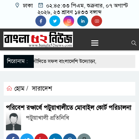
ঢাকা
০২:৪৫:৩৪ পিএম
, শুক্রবার, ০৭ অগাস্ট
২০২৬, ২৩ শ্রাবণ ১৪৩৩ বঙ্গাব্দ
শিরোনাম :
-এর সুযোগে সৌদিতে সফল বাংলাদেশি উদ্যোক্তা,
র আহ্বান
ি মাছে মিলল মাইক্রোপ্লাস্টিক, বেশি কই মাছে
হোম /
সারাদেশ
হিদার বাড়ীর মোঃ আঃ খালেকের ইন্তেকাল
পরিবেশ রক্ষার্থে পটুয়াখালীতে মোবাইল কোর্ট পরিচালনা
াদেশিদের ব্যবসায়িক অগ্রযাত্রায় নতুন অধ্যায়
পটুয়াখালী প্রতিনিধি
র্তমানে স্থিতিশীল সরকার,প্রবাসীদের বিনিয়োগের এখনই