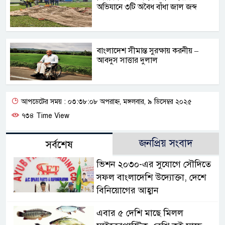
অভিযানে ৩টি অবৈধ বাঁধা জাল জব্দ
বাংলাদেশ সীমান্ত সুরক্ষায় করনীয় –
আবদুস সাত্তার দুলাল
আপডেটের সময় : ০৩:৩৮:০৮ অপরাহ্ন, মঙ্গলবার, ৯ ডিসেম্বর ২০২৫
৭৩৪ Time View
জনপ্রিয় সংবাদ
সর্বশেষ
ভিশন ২০৩০-এর সুযোগে সৌদিতে
সফল বাংলাদেশি উদ্যোক্তা, দেশে
বিনিয়োগের আহ্বান
এবার ৫ দেশি মাছে মিলল