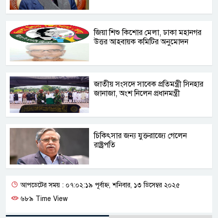
জিয়া শিশু কিশোর মেলা, ঢাকা মহানগর
উত্তর আহবায়ক কমিটির অনুমোদন
জাতীয় সংসদে সাবেক প্রতিমন্ত্রী সিনহার
জানাজা, অংশ নিলেন প্রধানমন্ত্রী
চিকিৎসার জন্য যুক্তরাজ্যে গেলেন
রাষ্ট্রপতি
আপডেটের সময় : ০৭:০২:১৯ পূর্বাহ্ন, শনিবার, ১৩ ডিসেম্বর ২০২৫
৬৮৯ Time View