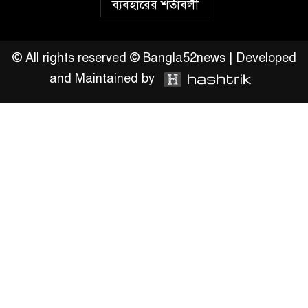
ব্যবহারের শর্তাবলী
সংশোধনের দাবিতে ফরিদগঞ্জে
অহিংস গণঅভ্যুত্থান বাংলাদেশের
উঠান বৈঠক
© All rights reserved © Bangla52news | Developed
and Maintained by