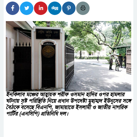
হিদার বাড়ীর মোঃ আঃ খালেকের ইন্তেকাল
দেশিদের ব্যবসায়িক অগ্রযাত্রায় নতুন অধ্যায়
র্তমানে স্থিতিশীল সরকার,প্রবাসীদের বিনিয়োগের এখনই
র্তমানে স্থিতিশীল সরকার,প্রবাসীদের বিনিয়োগের এখনই
টির নিচে গাঁজার ড্রাম, মাদক কারবারি আটক
াচারমুখী বাজেট সংশোধনের দাবিতে ফরিদগঞ্জে অহিংস
ইনকিলাব মঞ্চের আহ্বায়ক শরীফ ওসমান হাদির ওপর হামলার
ঘটনায় সৃষ্ট পরিস্থিতি নিয়ে প্রধান উপদেষ্টা মুহাম্মদ ইউনূসের সঙ্গে
বাংলাদেশের উঠান বৈঠক
বৈঠকে বসেছে বিএনপি, জামায়াতে ইসলামী ও জাতীয় নাগরিক
পার্টির (এনসিপি) প্রতিনিধি দল।