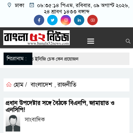
ঢাকা
০৬:৩৫:১৪ পিএম
, রবিবার, ০৯ অগাস্ট ২০২৬,
২৪ শ্রাবণ ১৪৩৩ বঙ্গাব্দ
শিরোনাম :
রোগীদের নিয়মিত ইসিজি চেক কেন প্রয়োজন
্যুত্থান দিবস উপলক্ষে রূপগঞ্জে বিএনপির আনন্দ
হোম /
বাংলাদেশ
রাজনীতি
,
এর সুযোগে সৌদিতে সফল বাংলাদেশি উদ্যোক্তা,
প্রধান উপদেষ্টার সঙ্গে বৈঠকে বিএনপি, জামায়াত ও
র আহ্বান
এনসিপি!
সাংবাদিক
 মাছে মিলল মাইক্রোপ্লাস্টিক, বেশি কই মাছে