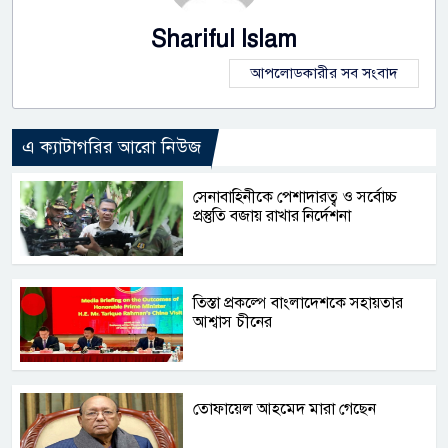
Shariful Islam
আপলোডকারীর সব সংবাদ
এ ক্যাটাগরির আরো নিউজ
সেনাবাহিনীকে পেশাদারত্ব ও সর্বোচ্চ
প্রস্তুতি বজায় রাখার নির্দেশনা
তিস্তা প্রকল্পে বাংলাদেশকে সহায়তার
আশ্বাস চীনের
তোফায়েল আহমেদ মারা গেছেন