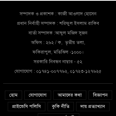
খালেকের ইন্তেকাল
সম্পাদক ও প্রকাশক : কাজী আওলাদ হোসেন
সৌদিতে বাংলাদেশিদের ব্যবসায়িক
প্রধান নির্বাহী সম্পাদক : শরিফুল ইসলাম রাকিব
অগ্রযাত্রায় নতুন অধ্যায়
বার্তা সম্পাদক :আব্দুল মজিদ সুজন
বাংলাদেশে বর্তমানে স্থিতিশীল
অফিস : ২৬২ / ক, তৃতীয় তলা,
সরকার,প্রবাসীদের বিনিয়োগের
ফকিরাপুল, মতিঝিল -১০০০।
এখনই উপযুক্ত সময়
সরকারি নিবন্ধন নাম্বার - ৫২
বাংলাদেশে বর্তমানে স্থিতিশীল
যোগাযোগ : ০১৭৪১-০০৭৭৬২, ০১৭২৩-১২৭৬২৫
সরকার,প্রবাসীদের বিনিয়োগের
এখনই উপযুক্ত সময়
চাঁদপুরে মাটির নিচে গাঁজার ড্রাম,
হোম
যোগাযোগ
আমাদের কথা
বিজ্ঞাপন
মাদক কারবারি আটক
প্রাইভেসি পলিসি
কুকি নীতি
দায় প্রত্যাখ্যান
লুটপাট ও পাচারমুখী বাজেট