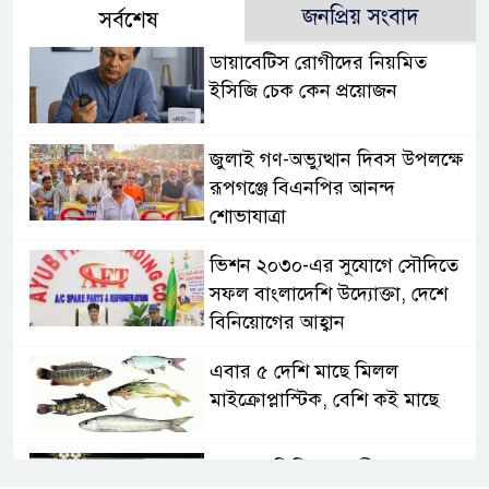
জনপ্রিয় সংবাদ
সর্বশেষ
ডায়াবেটিস রোগীদের নিয়মিত
ইসিজি চেক কেন প্রয়োজন
জুলাই গণ-অভ্যুত্থান দিবস উপলক্ষে
রূপগঞ্জে বিএনপির আনন্দ
শোভাযাত্রা
ভিশন ২০৩০-এর সুযোগে সৌদিতে
সফল বাংলাদেশি উদ্যোক্তা, দেশে
বিনিয়োগের আহ্বান
এবার ৫ দেশি মাছে মিলল
মাইক্রোপ্লাস্টিক, বেশি কই মাছে
সোন্দড়া ডিহিদার বাড়ীর মোঃ আঃ