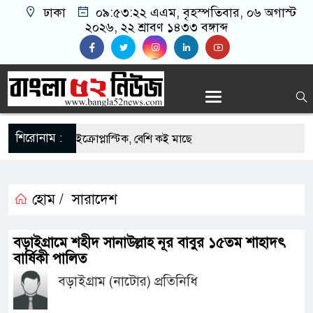
ঢাকা
০৯:৫৩:২২ এএম
, বৃহস্পতিবার, ০৬ অগাস্ট
২০২৬, ২২ শ্রাবণ ১৪৩৩ বঙ্গাব্দ
শিরোনাম :
 মাছে মিলল মাইক্রোপ্লাস্টিক, বেশি কই মাছে
িদার বাড়ীর মোঃ আঃ খালেকের ইন্তেকাল
হোম /
সারাদেশ
দেশিদের ব্যবসায়িক অগ্রযাত্রায় নতুন অধ্যায়
র্তমানে স্থিতিশীল সরকার,প্রবাসীদের বিনিয়োগের এখনই
বড়াইগ্রামে শহীদ সানাউল্লাহ নূর বাবুর ১৫তম শাহাদৎ
বার্ষিকী পালিত
বড়াইগ্রাম (নাটোর) প্রতিনিধি
র্তমানে স্থিতিশীল সরকার,প্রবাসীদের বিনিয়োগের এখনই