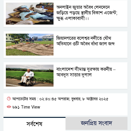
অনলাইন জুয়ার অবৈধ লেনদেনে
জড়িয়ে পড়ছে স্থানীয় বিকাশ এজেন্ট;
ক্ষুব্ধ এলাকাবাসী।।
জিয়ানগরের বলেশ্বর নদীতে যৌথ
অভিযানে ৩টি অবৈধ বাঁধা জাল জব্দ
বাংলাদেশ সীমান্ত সুরক্ষায় করনীয় –
আবদুস সাত্তার দুলাল
আপডেটের সময় : ০২:৪০:৩৫ অপরাহ্ন, বুধবার, ৮ অক্টোবর ২০২৫
৬৯১ Time View
জনপ্রিয় সংবাদ
সর্বশেষ