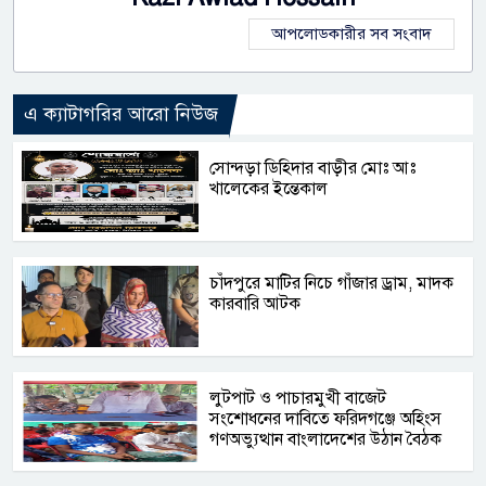
আপলোডকারীর সব সংবাদ
এ ক্যাটাগরির আরো নিউজ
সোন্দড়া ডিহিদার বাড়ীর মোঃ আঃ
খালেকের ইন্তেকাল
চাঁদপুরে মাটির নিচে গাঁজার ড্রাম, মাদক
কারবারি আটক
লুটপাট ও পাচারমুখী বাজেট
সংশোধনের দাবিতে ফরিদগঞ্জে অহিংস
গণঅভ্যুত্থান বাংলাদেশের উঠান বৈঠক