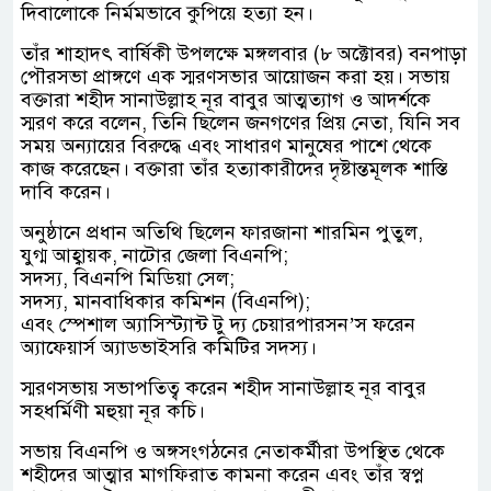
দিবালোকে নির্মমভাবে কুপিয়ে হত্যা হন।
তাঁর শাহাদৎ বার্ষিকী উপলক্ষে মঙ্গলবার (৮ অক্টোবর) বনপাড়া
পৌরসভা প্রাঙ্গণে এক স্মরণসভার আয়োজন করা হয়। সভায়
বক্তারা শহীদ সানাউল্লাহ নূর বাবুর আত্মত্যাগ ও আদর্শকে
স্মরণ করে বলেন, তিনি ছিলেন জনগণের প্রিয় নেতা, যিনি সব
সময় অন্যায়ের বিরুদ্ধে এবং সাধারণ মানুষের পাশে থেকে
কাজ করেছেন। বক্তারা তাঁর হত্যাকারীদের দৃষ্টান্তমূলক শাস্তি
দাবি করেন।
অনুষ্ঠানে প্রধান অতিথি ছিলেন ফারজানা শারমিন পুতুল,
যুগ্ম আহ্বায়ক, নাটোর জেলা বিএনপি;
সদস্য, বিএনপি মিডিয়া সেল;
সদস্য, মানবাধিকার কমিশন (বিএনপি);
এবং স্পেশাল অ্যাসিস্ট্যান্ট টু দ্য চেয়ারপারসন’স ফরেন
অ্যাফেয়ার্স অ্যাডভাইসরি কমিটির সদস্য।
স্মরণসভায় সভাপতিত্ব করেন শহীদ সানাউল্লাহ নূর বাবুর
সহধর্মিণী মহুয়া নূর কচি।
সভায় বিএনপি ও অঙ্গসংগঠনের নেতাকর্মীরা উপস্থিত থেকে
শহীদের আত্মার মাগফিরাত কামনা করেন এবং তাঁর স্বপ্ন