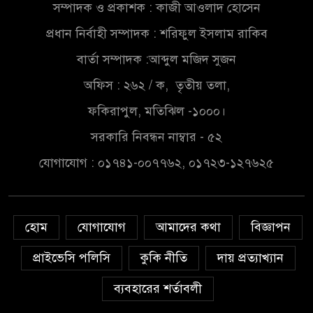
সম্পাদক ও প্রকাশক : কাজী আওলাদ হোসেন
চাঁদপুরে মাটির নিচে গাঁজার ড্রাম,
প্রধান নির্বাহী সম্পাদক : শরিফুল ইসলাম রাকিব
মাদক কারবারি আটক
বার্তা সম্পাদক :আব্দুল মজিদ সুজন
লুটপাট ও পাচারমুখী বাজেট
অফিস : ২৬২ / ক, তৃতীয় তলা,
সংশোধনের দাবিতে ফরিদগঞ্জে
ফকিরাপুল, মতিঝিল -১০০০।
অহিংস গণঅভ্যুত্থান বাংলাদেশের
উঠান বৈঠক
সরকারি নিবন্ধন নাম্বার - ৫২
যোগাযোগ : ০১৭৪১-০০৭৭৬২, ০১৭২৩-১২৭৬২৫
অনলাইন জুয়ার অবৈধ লেনদেনে
জড়িয়ে পড়ছে স্থানীয় বিকাশ এজেন্ট;
ক্ষুব্ধ এলাকাবাসী।।
হোম
যোগাযোগ
আমাদের কথা
বিজ্ঞাপন
জিয়ানগরের বলেশ্বর নদীতে যৌথ
অভিযানে ৩টি অবৈধ বাঁধা জাল জব্দ
প্রাইভেসি পলিসি
কুকি নীতি
দায় প্রত্যাখ্যান
ব্যবহারের শর্তাবলী
দুদকের নতুন সচিব সাইদুর রহমান