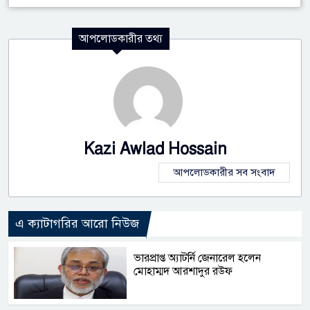
আপলোডকারীর তথ্য
Kazi Awlad Hossain
আপলোডকারীর সব সংবাদ
এ ক্যাটাগরির আরো নিউজ
ভারপ্রাপ্ত অ্যাটর্নি জেনারেল হলেন
মোহাম্মদ আরশাদুর রউফ