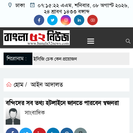
ঢাকা
০৭:১৫:২৩ এএম
, শনিবার, ০৮ অগাস্ট ২০২৬,
২৪ শ্রাবণ ১৪৩৩ বঙ্গাব্দ
শিরোনাম :
রোগীদের নিয়মিত ইসিজি চেক কেন প্রয়োজন
্যুত্থান দিবস উপলক্ষে রূপগঞ্জে বিএনপির আনন্দ
হোম /
আইন আদালত
এর সুযোগে সৌদিতে সফল বাংলাদেশি উদ্যোক্তা,
বন্দিদের সব তথ্য হটলাইনে জানতে পারবেন স্বজনরা
র আহ্বান
সাংবাদিক
 মাছে মিলল মাইক্রোপ্লাস্টিক, বেশি কই মাছে