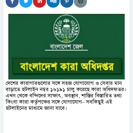
হিদার বাড়ীর মোঃ আঃ খালেকের ইন্তেকাল
দেশিদের ব্যবসায়িক অগ্রযাত্রায় নতুন অধ্যায়
র্তমানে স্থিতিশীল সরকার,প্রবাসীদের বিনিয়োগের এখনই
র্তমানে স্থিতিশীল সরকার,প্রবাসীদের বিনিয়োগের এখনই
টির নিচে গাঁজার ড্রাম, মাদক কারবারি আটক
দেশের কারাগারগুলোর সঙ্গে সহজ যোগাযোগ ও সেবার মান
বাড়াতে হটলাইন নম্বর ১৬১৯১ চালু করেছে কারা অধিদফতর।
াচারমুখী বাজেট সংশোধনের দাবিতে ফরিদগঞ্জে অহিংস
এখন থেকে বন্দিদের সাক্ষাৎ, অবস্থান, শাস্তির বিস্তারিত তথ্য
কিংবা কারা কর্তৃপক্ষের সঙ্গে যোগাযোগ– সবকিছুই এই
াংলাদেশের উঠান বৈঠক
হটলাইনের মাধ্যমে জানা যাবে।