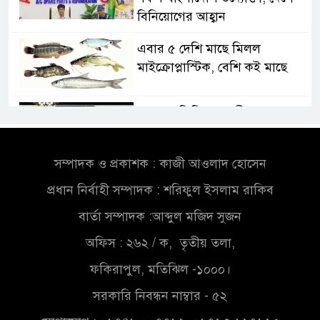
বিনিয়োগের আহ্বান
এবার ৫ দেশি মাছে মিলল
মাইক্রোপ্লাস্টিক, বেশি কই মাছে
সোন্দড়া ডিহিদার বাড়ীর মোঃ আঃ
খালেকের ইন্তেকাল
সম্পাদক ও প্রকাশক : কাজী আওলাদ হোসেন
সৌদিতে বাংলাদেশিদের ব্যবসায়িক
প্রধান নির্বাহী সম্পাদক : শরিফুল ইসলাম রাকিব
অগ্রযাত্রায় নতুন অধ্যায়
বার্তা সম্পাদক :আব্দুল মজিদ সুজন
বাংলাদেশে বর্তমানে স্থিতিশীল
অফিস : ২৬২ / ক, তৃতীয় তলা,
সরকার,প্রবাসীদের বিনিয়োগের
ফকিরাপুল, মতিঝিল -১০০০।
এখনই উপযুক্ত সময়
সরকারি নিবন্ধন নাম্বার - ৫২
বাংলাদেশে বর্তমানে স্থিতিশীল