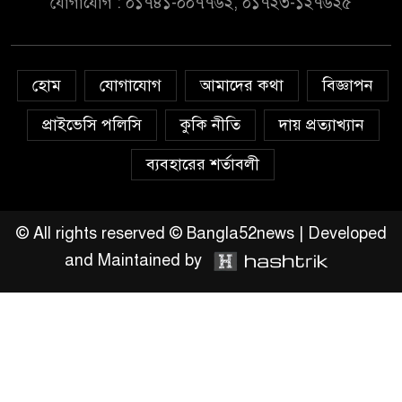
যোগাযোগ : ০১৭৪১-০০৭৭৬২, ০১৭২৩-১২৭৬২৫
সরকার,প্রবাসীদের বিনিয়োগের
এখনই উপযুক্ত সময়
চাঁদপুরে মাটির নিচে গাঁজার ড্রাম,
হোম
যোগাযোগ
আমাদের কথা
বিজ্ঞাপন
মাদক কারবারি আটক
প্রাইভেসি পলিসি
কুকি নীতি
দায় প্রত্যাখ্যান
লুটপাট ও পাচারমুখী বাজেট
ব্যবহারের শর্তাবলী
সংশোধনের দাবিতে ফরিদগঞ্জে
অহিংস গণঅভ্যুত্থান বাংলাদেশের
উঠান বৈঠক
© All rights reserved © Bangla52news | Developed
and Maintained by