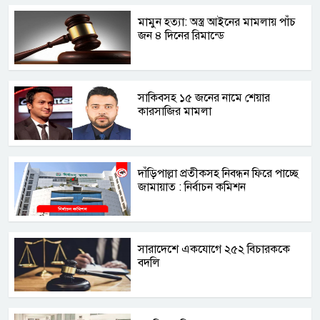
মামুন হত্যা: অস্ত্র আইনের মামলায় পাঁচ
জন ৪ দিনের রিমান্ডে
সাকিবসহ ১৫ জনের নামে শেয়ার
কারসাজির মামলা
দাঁড়িপাল্লা প্রতীকসহ নিবন্ধন ফিরে পাচ্ছে
জামায়াত : নির্বাচন কমিশন
সারাদেশে একযোগে ২৫২ বিচারককে
বদলি