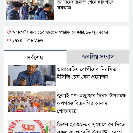
ছয় দিনের রিমান্ড শেষে কারাগারে
মমতাজ
আপডেটের সময় : ১২:২৯:০৯ অপরাহ্ন, সোমবার, ১৬ জুন ২০২৫
১৭৬৪ Time View
জনপ্রিয় সংবাদ
সর্বশেষ
ডায়াবেটিস রোগীদের নিয়মিত
ইসিজি চেক কেন প্রয়োজন
জুলাই গণ-অভ্যুত্থান দিবস উপলক্ষে
রূপগঞ্জে বিএনপির আনন্দ
শোভাযাত্রা
ভিশন ২০৩০-এর সুযোগে সৌদিতে
সফল বাংলাদেশি উদ্যোক্তা, দেশে