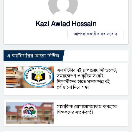
Kazi Awlad Hossain
আপলোডকারীর সব সংবাদ
এ ক্যাটাগরির আরো নিউজ
এনসিটিবির বই ছাপানোয় সিন্ডিকেট,
সময়ক্ষেপণ ও কৃত্রিম সংকট:
শিক্ষার্থীদের হাতে মানসম্পন্ন বই
পৌঁছানো নিয়ে শঙ্কা
সামাজিক যোগাযোগমাধ্যম ব্যবহারে
শিক্ষকদের সতর্কবার্তা