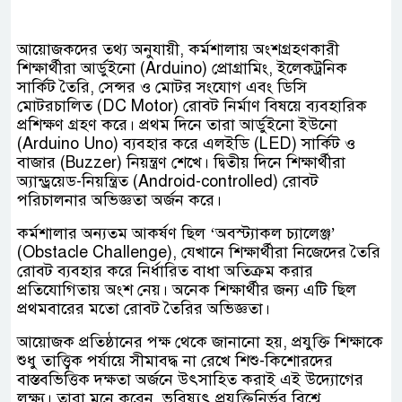
আয়োজকদের তথ্য অনুযায়ী, কর্মশালায় অংশগ্রহণকারী
শিক্ষার্থীরা আর্ডুইনো (Arduino) প্রোগ্রামিং, ইলেকট্রনিক
সার্কিট তৈরি, সেন্সর ও মোটর সংযোগ এবং ডিসি
মোটরচালিত (DC Motor) রোবট নির্মাণ বিষয়ে ব্যবহারিক
প্রশিক্ষণ গ্রহণ করে। প্রথম দিনে তারা আর্ডুইনো ইউনো
(Arduino Uno) ব্যবহার করে এলইডি (LED) সার্কিট ও
বাজার (Buzzer) নিয়ন্ত্রণ শেখে। দ্বিতীয় দিনে শিক্ষার্থীরা
অ্যান্ড্রয়েড-নিয়ন্ত্রিত (Android-controlled) রোবট
পরিচালনার অভিজ্ঞতা অর্জন করে।
কর্মশালার অন্যতম আকর্ষণ ছিল ‘অবস্ট্যাকল চ্যালেঞ্জ’
(Obstacle Challenge), যেখানে শিক্ষার্থীরা নিজেদের তৈরি
রোবট ব্যবহার করে নির্ধারিত বাধা অতিক্রম করার
প্রতিযোগিতায় অংশ নেয়। অনেক শিক্ষার্থীর জন্য এটি ছিল
প্রথমবারের মতো রোবট তৈরির অভিজ্ঞতা।
আয়োজক প্রতিষ্ঠানের পক্ষ থেকে জানানো হয়, প্রযুক্তি শিক্ষাকে
শুধু তাত্ত্বিক পর্যায়ে সীমাবদ্ধ না রেখে শিশু-কিশোরদের
বাস্তবভিত্তিক দক্ষতা অর্জনে উৎসাহিত করাই এই উদ্যোগের
লক্ষ্য। তারা মনে করেন, ভবিষ্যৎ প্রযুক্তিনির্ভর বিশ্বে