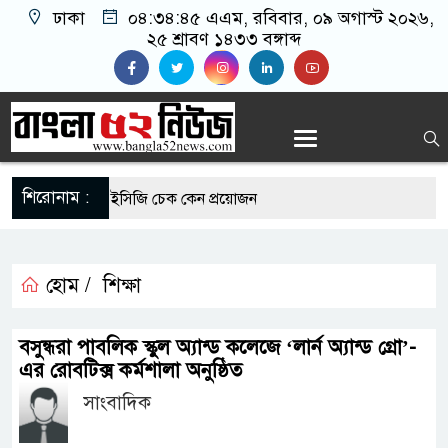
ঢাকা
০৪:৩৪:৪৫ এএম
, রবিবার, ০৯ অগাস্ট ২০২৬,
২৫ শ্রাবণ ১৪৩৩ বঙ্গাব্দ
শিরোনাম :
োগীদের নিয়মিত ইসিজি চেক কেন প্রয়োজন
যুত্থান দিবস উপলক্ষে রূপগঞ্জে বিএনপির আনন্দ
হোম /
শিক্ষা
র সুযোগে সৌদিতে সফল বাংলাদেশি উদ্যোক্তা,
বসুন্ধরা পাবলিক স্কুল অ্যান্ড কলেজে ‘লার্ন অ্যান্ড গ্রো’-
 আহ্বান
এর রোবটিক্স কর্মশালা অনুষ্ঠিত
সাংবাদিক
মাছে মিলল মাইক্রোপ্লাস্টিক, বেশি কই মাছে