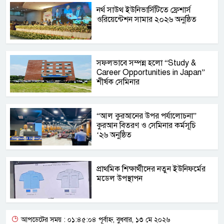
নর্থ সাউথ ইউনিভার্সিটিতে ফ্রেশার্স
ওরিয়েন্টেশন সামার ২০২৬ অনুষ্ঠিত
সফলভাবে সম্পন্ন হলো “Study &
Career Opportunities in Japan”
শীর্ষক সেমিনার
“আল কুরআনের উপর পর্যালোচনা”
কুরআন বিতরণ ও সেমিনার কর্মসূচি
‘২৬ অনুষ্ঠিত
প্রাথমিক শিক্ষার্থীদের নতুন ইউনিফর্মের
মডেল উপস্থাপন
আপডেটের সময় : ০১:৪৫:০৪ পূর্বাহ্ন, বুধবার, ১৩ মে ২০২৬