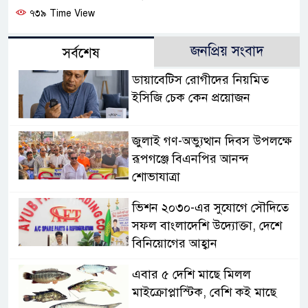
৭৩৯ Time View
জনপ্রিয় সংবাদ
সর্বশেষ
ডায়াবেটিস রোগীদের নিয়মিত
ইসিজি চেক কেন প্রয়োজন
জুলাই গণ-অভ্যুত্থান দিবস উপলক্ষে
রূপগঞ্জে বিএনপির আনন্দ
শোভাযাত্রা
ভিশন ২০৩০-এর সুযোগে সৌদিতে
সফল বাংলাদেশি উদ্যোক্তা, দেশে
বিনিয়োগের আহ্বান
এবার ৫ দেশি মাছে মিলল
মাইক্রোপ্লাস্টিক, বেশি কই মাছে