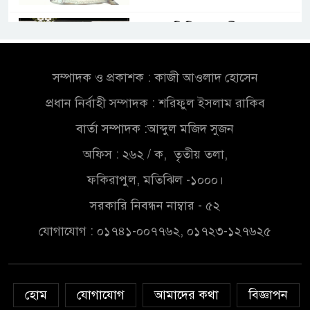
সোন্দড়া ডিহিদার বাড়ীর মোঃ আঃ
খালেকের ইন্তেকাল
সম্পাদক ও প্রকাশক : কাজী আওলাদ হোসেন
সৌদিতে বাংলাদেশিদের ব্যবসায়িক
প্রধান নির্বাহী সম্পাদক : শরিফুল ইসলাম রাকিব
অগ্রযাত্রায় নতুন অধ্যায়
বার্তা সম্পাদক :আব্দুল মজিদ সুজন
বাংলাদেশে বর্তমানে স্থিতিশীল
অফিস : ২৬২ / ক, তৃতীয় তলা,
সরকার,প্রবাসীদের বিনিয়োগের
ফকিরাপুল, মতিঝিল -১০০০।
এখনই উপযুক্ত সময়
সরকারি নিবন্ধন নাম্বার - ৫২
বাংলাদেশে বর্তমানে স্থিতিশীল
যোগাযোগ : ০১৭৪১-০০৭৭৬২, ০১৭২৩-১২৭৬২৫
সরকার,প্রবাসীদের বিনিয়োগের
এখনই উপযুক্ত সময়
চাঁদপুরে মাটির নিচে গাঁজার ড্রাম,
হোম
যোগাযোগ
আমাদের কথা
বিজ্ঞাপন
মাদক কারবারি আটক