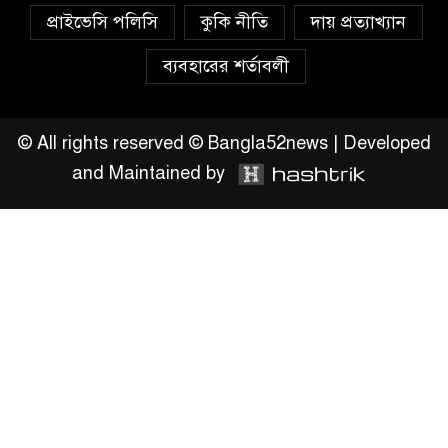
প্রাইভেসি পলিসি
কুকি নীতি
দায় প্রত্যাখ্যান
লুটপাট ও পাচারমুখী বাজেট
ব্যবহারের শর্তাবলী
সংশোধনের দাবিতে ফরিদগঞ্জে
অহিংস গণঅভ্যুত্থান বাংলাদেশের
উঠান বৈঠক
© All rights reserved © Bangla52news | Developed
and Maintained by