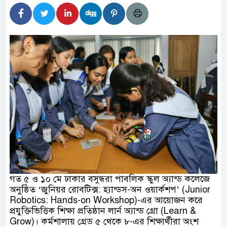
িদার বাড়ীর মোঃ আঃ খালেকের ইন্তেকাল
েশিদের ব্যবসায়িক অগ্রযাত্রায় নতুন অধ্যায়
্তমানে স্থিতিশীল সরকার,প্রবাসীদের বিনিয়োগের এখনই
্তমানে স্থিতিশীল সরকার,প্রবাসীদের বিনিয়োগের এখনই
ির নিচে গাঁজার ড্রাম, মাদক কারবারি আটক
চারমুখী বাজেট সংশোধনের দাবিতে ফরিদগঞ্জে অহিংস
াংলাদেশের উঠান বৈঠক
গত ৫ ও ১০ মে ঢাকার বসুন্ধরা পাবলিক স্কুল অ্যান্ড কলেজে
অনুষ্ঠিত ‘জুনিয়র রোবটিক্স: হ্যান্ডস-অন ওয়ার্কশপ’ (Junior
Robotics: Hands-on Workshop)-এর আয়োজন করে
প্রযুক্তিভিত্তিক শিক্ষা প্রতিষ্ঠান লার্ন অ্যান্ড গ্রো (Learn &
Grow)। কর্মশালায় গ্রেড ৫ থেকে ৮-এর শিক্ষার্থীরা অংশ