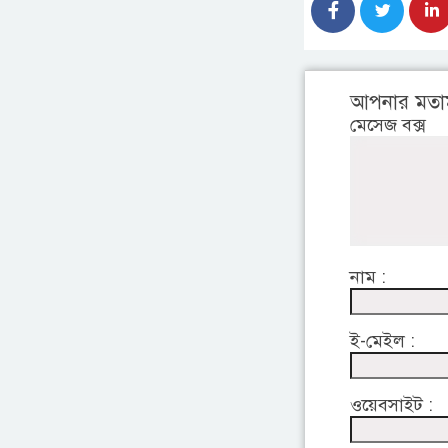
আপনার মতা
মেসেজ বক্স
নাম :
ই-মেইল :
ওয়েবসাইট :