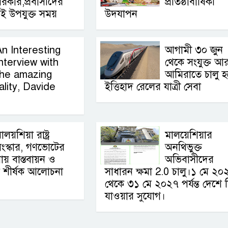
রকার,প্রবাসীদের
প্রতিষ্ঠাবার্ষিকী
ই উপযুক্ত সময়
উদযাপন
An Interesting
আগামী ৩০ জুন
nterview with
থেকে সংযুক্ত আ
the amazing
আমিরাতে চালু হচ
lity, Davide
ইত্তিহাদ রেলের যাত্রী সেবা
ালয়শিয়া রাষ্ট্র
মালয়েশিয়ার
ংস্কার, গণভোটের
অনথিভুক্ত
ায় বাস্তবায়ন ও
অভিবাসীদের
া শীর্ষক আলোচনা
সাধারন ক্ষমা 2.0 চালু।১ মে ২০
থেকে ৩১ মে ২০২৭ পর্যন্ত দেশে 
যাওয়ার সুযোগ।