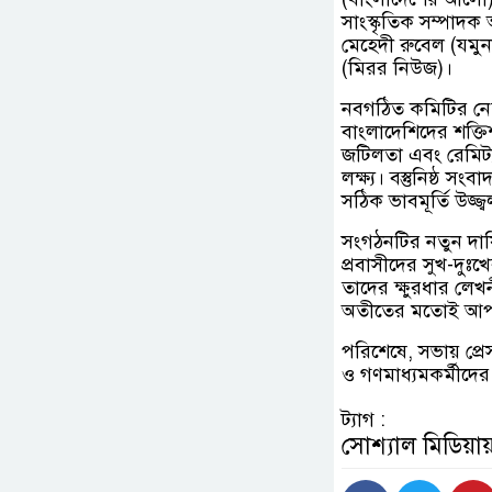
সাংস্কৃতিক সম্পাদক 
মেহেদী রুবেল (যমু
(মিরর নিউজ)।
নবগঠিত কমিটির নেতৃ
বাংলাদেশিদের শক্তি
জটিলতা এবং রেমিট্য
লক্ষ্য। বস্তুনিষ্ঠ স
সঠিক ভাবমূর্তি উজ্
সংগঠনটির নতুন দায়ি
প্রবাসীদের সুখ-দুঃ
তাদের ক্ষুরধার লেখন
অতীতের মতোই আপ
পরিশেষে, সভায় প্র
ও গণমাধ্যমকর্মীদে
ট্যাগ :
সোশ্যাল মিডিয়ায