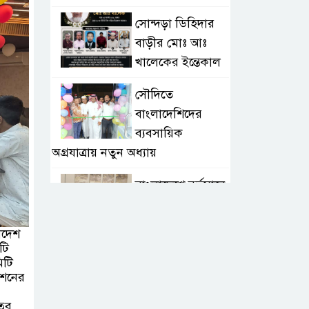
সোন্দড়া ডিহিদার
বাড়ীর মোঃ আঃ
খালেকের ইন্তেকাল
সৌদিতে
বাংলাদেশিদের
ব্যবসায়িক
অগ্রযাত্রায় নতুন অধ্যায়
বাংলাদেশে বর্তমানে
স্থিতিশীল
সরকার,প্রবাসীদের
াদেশ
বিনিয়োগের এখনই উপযুক্ত সময়
টি
িটি
বাংলাদেশে বর্তমানে
িশনের
স্থিতিশীল
বের