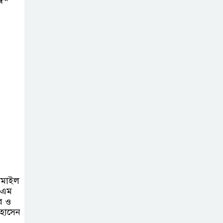
সরকার,প্রবাসীদের
বিনিয়োগের এখনই উপযুক্ত সময়
চাঁদপুরে মাটির নিচে
গাঁজার ড্রাম, মাদক
কারবারি আটক
লুটপাট ও
পাচারমুখী বাজেট
সংশোধনের দাবিতে
ফরিদগঞ্জে অহিংস গণঅভ্যুত্থান
বাংলাদেশের উঠান বৈঠক
অনলাইন জুয়ার
ইসমাইল
অবৈধ লেনদেনে
 এম
জড়িয়ে পড়ছে স্থানীয়
র ও
 হোসেন
বিকাশ এজেন্ট; ক্ষুব্ধ এলাকাবাসী।।