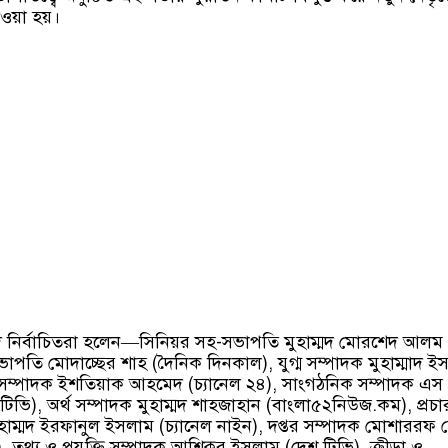
দেওয়া হয়।
দে নির্বাচিতরা হলেন—সিনিয়র সহ-সভাপতি মুহাম্মদ মোরশেদ আলম
াপতি মোদাচ্ছের শাহ (দৈনিক দিনকাল), যুগ্ম সম্পাদক মুহাম্মাদ 
সম্পাদক ইশতিয়াক আহমেদ (চ্যানেল ২৪), সাংগঠনিক সম্পাদক এস
টিভি), অর্থ সম্পাদক মুহাম্মদ শাহজাহান (বাংলা৫২নিউজ.কম), প্রচা
ুহাম্মদ ইরফানুল ইসলাম (চ্যানেল নাইন), দপ্তর সম্পাদক মোশাররফ
তথ্য ও প্রযুক্তি সম্পাদক আশিকুর ইসলাম (দেশ টিভি), ক্রীড়া ও