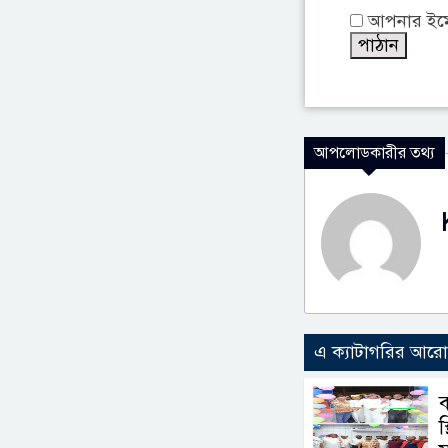
আপনার ইমেইল
আপলোডকারীর তথ্য
এ ক্যাটাগরির আর
ব
স