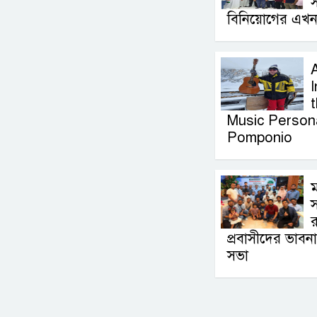
স
বিনিয়োগের এখন
I
Music Persona
Pomponio
ম
স
র
প্রবাসীদের ভাবন
সভা