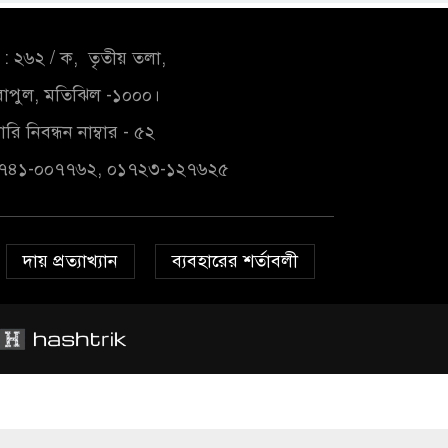
: ২৬২ / ক, তৃতীয় তলা,
াপুল, মতিঝিল -১০০০।
রি নিবন্ধন নাম্বার - ৫২
১৭৪১-০০৭৭৬২, ০১৭২৩-১২৭৬২৫
দায় প্রত্যাখ্যান
ব্যবহারের শর্তাবলী