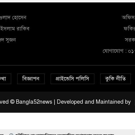
আওলাদ হোসেন
অফিস 
ুল ইসলাম রাকিব
ফকির
জিদ সুজন
সরকা
যোগাযোগ : ০
কথা
বিজ্ঞাপন
প্রাইভেসি পলিসি
কুকি নীতি
served © Bangla52news | Developed and Maintained by