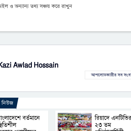
 ও অন্যান্য তথ্য সঞ্চয় করে রাখুন
Kazi Awlad Hossain
আপলোডকারীর সব সংব
ো নিউজ
াংলাদেশে বর্তমানে
রিয়াদে এনটিভি
্থিতিশীল
২৩ তম