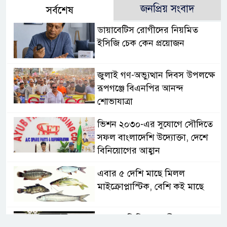
জনপ্রিয় সংবাদ
সর্বশেষ
ডায়াবেটিস রোগীদের নিয়মিত
ইসিজি চেক কেন প্রয়োজন
জুলাই গণ-অভ্যুত্থান দিবস উপলক্ষে
রূপগঞ্জে বিএনপির আনন্দ
শোভাযাত্রা
ভিশন ২০৩০-এর সুযোগে সৌদিতে
সফল বাংলাদেশি উদ্যোক্তা, দেশে
বিনিয়োগের আহ্বান
এবার ৫ দেশি মাছে মিলল
মাইক্রোপ্লাস্টিক, বেশি কই মাছে
সোন্দড়া ডিহিদার বাড়ীর মোঃ আঃ