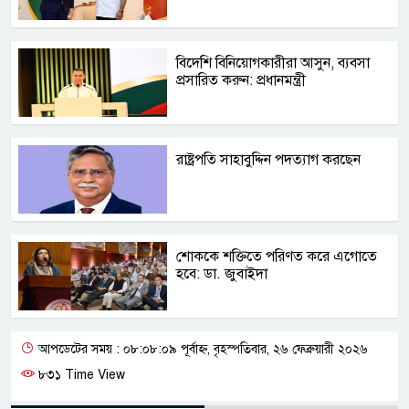
বিদেশি বিনিয়োগকারীরা আসুন, ব্যবসা
প্রসারিত করুন: প্রধানমন্ত্রী
রাষ্ট্রপতি সাহাবুদ্দিন পদত্যাগ করছেন
শোককে শক্তিতে পরিণত করে এগোতে
হবে: ডা. জুবাইদা
আপডেটের সময় : ০৮:০৮:০৯ পূর্বাহ্ন, বৃহস্পতিবার, ২৬ ফেব্রুয়ারী ২০২৬
৮৩১ Time View