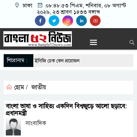
ঢাকা
০৮:৪৮:৫৩ পিএম
, শনিবার, ০৮ অগাস্ট
২০২৬, ২৩ শ্রাবণ ১৪৩৩ বঙ্গাব্দ
শিরোনাম :
রোগীদের নিয়মিত ইসিজি চেক কেন প্রয়োজন
্যুত্থান দিবস উপলক্ষে রূপগঞ্জে বিএনপির আনন্দ
হোম /
জাতীয়
এর সুযোগে সৌদিতে সফল বাংলাদেশি উদ্যোক্তা,
বাংলা ভাষা ও সাহিত্য একদিন বিশ্বজুড়ে আলো ছড়াবে:
র আহ্বান
প্রধানমন্ত্রী
সাংবাদিক
 মাছে মিলল মাইক্রোপ্লাস্টিক, বেশি কই মাছে