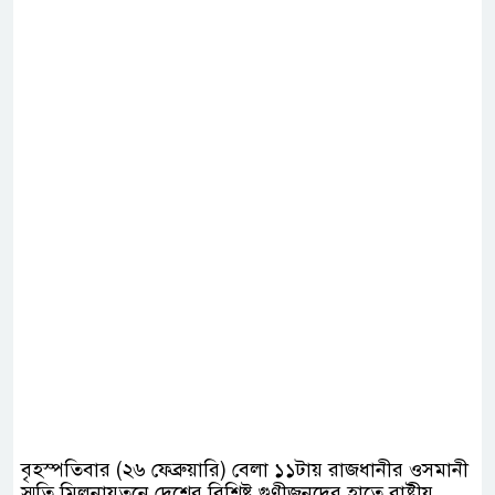
বৃহস্পতিবার (২৬ ফেব্রুয়ারি) বেলা ১১টায় রাজধানীর ওসমানী
স্মৃতি মিলনায়তনে দেশের বিশিষ্ট গুণীজনদের হাতে রাষ্ট্রীয়