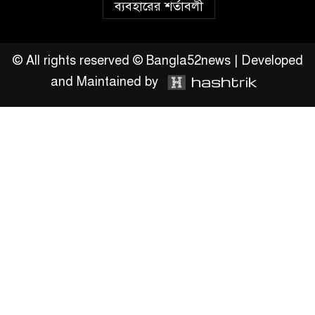
ব্যবহারের শর্তাবলী
সংশোধনের দাবিতে ফরিদগঞ্জে
অহিংস গণঅভ্যুত্থান বাংলাদেশের
উঠান বৈঠক
© All rights reserved © Bangla52news | Developed
and Maintained by