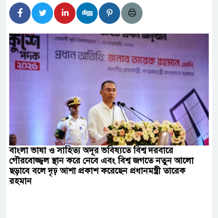
িদার বাড়ীর মোঃ আঃ খালেকের ইন্তেকাল
দেশিদের ব্যবসায়িক অগ্রযাত্রায় নতুন অধ্যায়
র্তমানে স্থিতিশীল সরকার,প্রবাসীদের বিনিয়োগের এখনই
র্তমানে স্থিতিশীল সরকার,প্রবাসীদের বিনিয়োগের এখনই
ির নিচে গাঁজার ড্রাম, মাদক কারবারি আটক
চারমুখী বাজেট সংশোধনের দাবিতে ফরিদগঞ্জে অহিংস
বাংলা ভাষা ও সাহিত্য অদূর ভবিষ্যতে বিশ্ব দরবারে
গৌরবোজ্জ্বল স্থান করে নেবে এবং বিশ্ব জগতে নতুন আলো
াংলাদেশের উঠান বৈঠক
ছড়াবে বলে দৃঢ় আশা প্রকাশ করেছেন প্রধানমন্ত্রী তারেক
রহমান