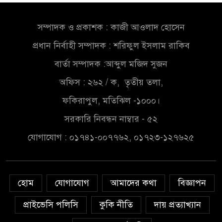
খালেকের ইন্তেকাল
সম্পাদক ও প্রকাশক : কাজী আওলাদ হোসেন
সৌদিতে বাংলাদেশিদের ব্যবসায়িক
প্রধান নির্বাহী সম্পাদক : শরিফুল ইসলাম রাকিব
অগ্রযাত্রায় নতুন অধ্যায়
বার্তা সম্পাদক :আব্দুল মজিদ সুজন
বাংলাদেশে বর্তমানে স্থিতিশীল
অফিস : ২৬২ / ক, তৃতীয় তলা,
সরকার,প্রবাসীদের বিনিয়োগের
ফকিরাপুল, মতিঝিল -১০০০।
এখনই উপযুক্ত সময়
সরকারি নিবন্ধন নাম্বার - ৫২
বাংলাদেশে বর্তমানে স্থিতিশীল
যোগাযোগ : ০১৭৪১-০০৭৭৬২, ০১৭২৩-১২৭৬২৫
সরকার,প্রবাসীদের বিনিয়োগের
এখনই উপযুক্ত সময়
চাঁদপুরে মাটির নিচে গাঁজার ড্রাম,
হোম
যোগাযোগ
আমাদের কথা
বিজ্ঞাপন
মাদক কারবারি আটক
প্রাইভেসি পলিসি
কুকি নীতি
দায় প্রত্যাখ্যান
লুটপাট ও পাচারমুখী বাজেট