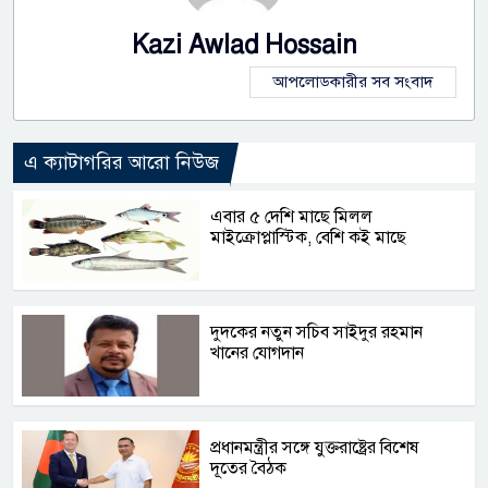
Kazi Awlad Hossain
আপলোডকারীর সব সংবাদ
এ ক্যাটাগরির আরো নিউজ
এবার ৫ দেশি মাছে মিলল
মাইক্রোপ্লাস্টিক, বেশি কই মাছে
দুদকের নতুন সচিব সাইদুর রহমান
খানের যোগদান
প্রধানমন্ত্রীর সঙ্গে যুক্তরাষ্ট্রের বিশেষ
দূতের বৈঠক