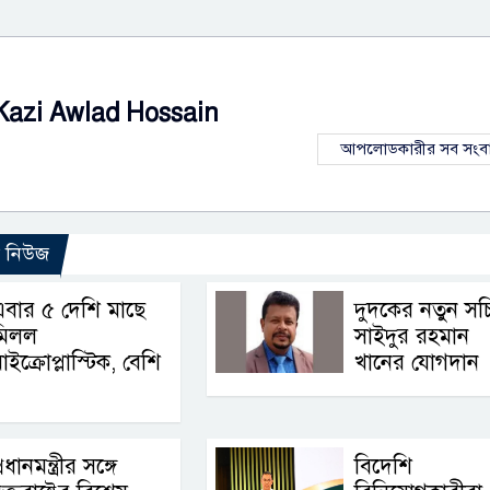
Kazi Awlad Hossain
আপলোডকারীর সব সংব
ো নিউজ
বার ৫ দেশি মাছে
দুদকের নতুন সচ
মিলল
সাইদুর রহমান
াইক্রোপ্লাস্টিক, বেশি
খানের যোগদান
্রধানমন্ত্রীর সঙ্গে
বিদেশি