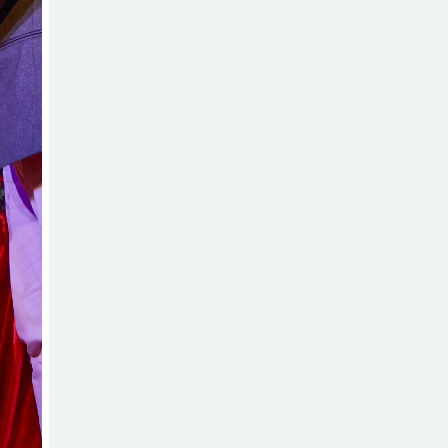
সরকার,প্রবাসীদের
বিনিয়োগের এখনই উপযুক্ত সময়
চাঁদপুরে মাটির নিচে
গাঁজার ড্রাম, মাদক
কারবারি আটক
লুটপাট ও
পাচারমুখী বাজেট
সংশোধনের দাবিতে
ফরিদগঞ্জে অহিংস গণঅভ্যুত্থান
বাংলাদেশের উঠান বৈঠক
অনলাইন জুয়ার
অবৈধ লেনদেনে
জড়িয়ে পড়ছে স্থানীয়
বিকাশ এজেন্ট; ক্ষুব্ধ এলাকাবাসী।।