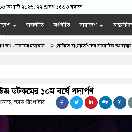
 ০৬ অগাস্ট ২০২৬, ২২ শ্রাবণ ১৪৩৩ বঙ্গাব্দ
লাদেশ
রাজনীতি
অর্থনীতি
সারাদেশ
আন্তর্জাত
যান্য
ইন্তেকাল
সৌদিতে বাংলাদেশিদের ব্যবসায়িক অগ্রযাত্রায় নতুন অধ্যায়
স্থিতিশীল সরকার,প্রবাসীদের বিনিয়োগের এখনই উপযুক্ত সময়
ফরিদগঞ্জে অহিংস গণঅভ্যুত্থান বাংলাদেশের উঠান বৈঠক
লেশ্বর নদীতে যৌথ অভিযানে ৩টি অবৈধ বাঁধা জাল জব্দ
উজ ডটকমের ১০ম বর্ষে পদার্পণ
ফাত, স্টাফ রিপোর্টার