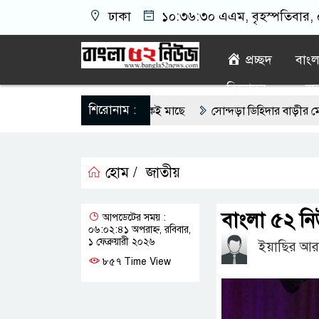
ঢাকা
১০:৩৬:৩২ এএম
, বৃহস্পতিবার,
প্রচ্ছদ
বাং
বিনোদন
অন্
শিরোনাম :
রোপ্লাস্টিক, বেশি কই মাছে
সোন্দড়া ডিহিদার বাড়ীর মোঃ আঃ খালেকের 
 সরকার,প্রবাসীদের বিনিয়োগের এখনই উপযুক্ত সময়
বাংলাদেশে বর্তমানে 
হোম /
জাতীয়
্রাম, মাদক কারবারি আটক
লুটপাট ও পাচারমুখী বাজেট সংশোধনের দাবিতে 
়িয়ে পড়ছে স্থানীয় বিকাশ এজেন্ট; ক্ষুব্ধ এলাকাবাসী।।
জিয়ানগরের ব
বাংলা ৫২ নি
আপডেটের সময় :
০৬:০২:৪১ অপরাহ্ন, রবিবার,
মান খানের যোগদান
১ ফেব্রুয়ারী ২০২৬
ইয়াছির আরা
৮৫৭ Time View