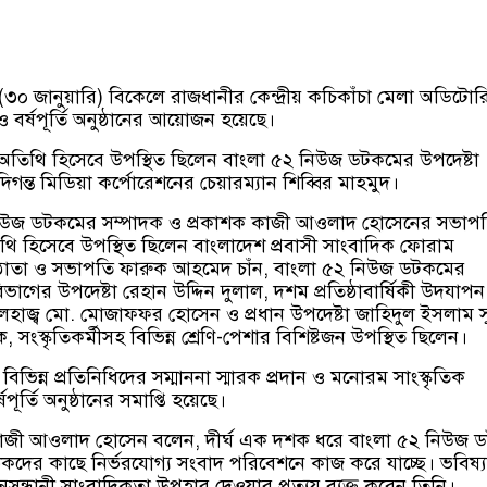
 (৩০ জানুয়ারি) বিকেলে রাজধানীর কেন্দ্রীয় কচিকাঁচা মেলা অডিটোর
র্ষপূর্তি অনুষ্ঠানের আয়োজন হয়েছে।
ধান অতিথি হিসেবে উপস্থিত ছিলেন বাংলা ৫২ নিউজ ডটকমের উপদেষ্টা
িগন্ত মিডিয়া কর্পোরেশনের চেয়ারম্যান শিব্বির মাহমুদ।
উজ ডটকমের সম্পাদক ও প্রকাশক কাজী আওলাদ হোসেনের সভাপতি
িথি হিসেবে উপস্থিত ছিলেন বাংলাদেশ প্রবাসী সাংবাদিক ফোরাম
তিষ্ঠাতা ও সভাপতি ফারুক আহমেদ চাঁন, বাংলা ৫২ নিউজ ডটকমের
 বিভাগের উপদেষ্টা রেহান উদ্দিন দুলাল, দশম প্রতিষ্ঠাবার্ষিকী উদযাপন
হাজ্ব মো. মোজাফফর হোসেন ও প্রধান উপদেষ্টা জাহিদুল ইসলাম 
সংস্কৃতিকর্মীসহ বিভিন্ন শ্রেণি-পেশার বিশিষ্টজন উপস্থিত ছিলেন।
ভিন্ন প্রতিনিধিদের সম্মাননা স্মারক প্রদান ও মনোরম সাংস্কৃতিক
্ষপূর্তি অনুষ্ঠানের সমাপ্তি হয়েছে।
 কাজী আওলাদ হোসেন বলেন, দীর্ঘ এক দশক ধরে বাংলা ৫২ নিউজ
কদের কাছে নির্ভরযোগ্য সংবাদ পরিবেশনে কাজ করে যাচ্ছে। ভবিষ্
ন্ধানী সাংবাদিকতা উপহার দেওয়ার প্রত্যয় ব্যক্ত করেন তিনি।