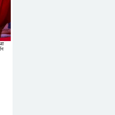
জিয়ানগরের বলেশ্বর
নদীতে যৌথ
অভিযানে ৩টি
অবৈধ বাঁধা জাল জব্দ
দুদকের নতুন সচিব
্রা
সাইদুর রহমান
পণ
খানের যোগদান