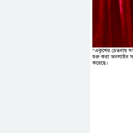
“একুশের চেতনায় সত
শুরু করা অনলাইন সং
করেছে।