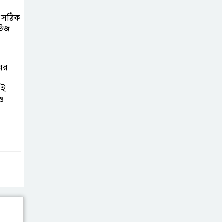
র সঠিক
িউজ
ের
এই
 ও