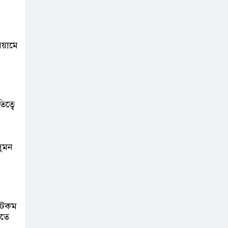
িয়ামে
ত্বে
সুমন
 ডটকম
যতে