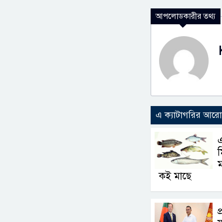
আপলোডকারীর তথ্য
এ ক্যাটাগরির আর
এ
ম
কই মাছে
প