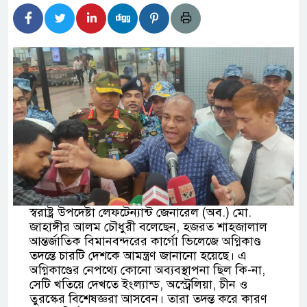
র্তমানে স্থিতিশীল সরকার,প্রবাসীদের বিনিয়োগের এখনই
টির নিচে গাঁজার ড্রাম, মাদক কারবারি আটক
াচারমুখী বাজেট সংশোধনের দাবিতে ফরিদগঞ্জে অহিংস
বাংলাদেশের উঠান বৈঠক
ার অবৈধ লেনদেনে জড়িয়ে পড়ছে স্থানীয় বিকাশ
 এলাকাবাসী।।
স্বরাষ্ট্র উপদেষ্টা লেফটেন্যান্ট জেনারেল (অব.) মো.
জাহাঙ্গীর আলম চৌধুরী বলেছেন, হজরত শাহজালাল
বলেশ্বর নদীতে যৌথ অভিযানে ৩টি অবৈধ বাঁধা জাল জব্দ
আন্তর্জাতিক বিমানবন্দরের কার্গো ভিলেজে অগ্নিকাণ্ড
তদন্তে চারটি দেশকে আমন্ত্রণ জানানো হয়েছে। এ
অগ্নিকাণ্ডের নেপথ্যে কোনো অব্যবস্থাপনা ছিল কি-না,
সেটি খতিয়ে দেখতে ইংল্যান্ড, অস্ট্রেলিয়া, চীন ও
তুরস্কের বিশেষজ্ঞরা আসবেন। তারা তদন্ত করে কারণ