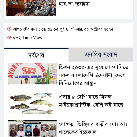
হবে: ডা. জুবাইদা
আপডেটের সময় : ০৯:০১:০২ পূর্বাহ্ন, শনিবার, ২৫ অক্টোবর ২০২৫
৮৮২ Time View
জনপ্রিয় সংবাদ
সর্বশেষ
ভিশন ২০৩০-এর সুযোগে সৌদিতে
সফল বাংলাদেশি উদ্যোক্তা, দেশে
বিনিয়োগের আহ্বান
এবার ৫ দেশি মাছে মিলল
মাইক্রোপ্লাস্টিক, বেশি কই মাছে
সোন্দড়া ডিহিদার বাড়ীর মোঃ আঃ
খালেকের ইন্তেকাল