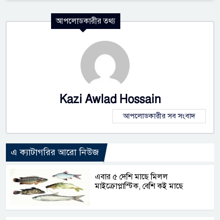
আপলোডকারীর তথ্য
Kazi Awlad Hossain
আপলোডকারীর সব সংবাদ
এ ক্যাটাগরির আরো নিউজ
এবার ৫ দেশি মাছে মিলল
মাইক্রোপ্লাস্টিক, বেশি কই মাছে