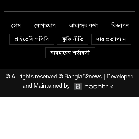
অহিংস গণঅভ্যুত্থান বাংলাদেশের
উঠান বৈঠক
হোম
যোগাযোগ
আমাদের কথা
বিজ্ঞাপন
অনলাইন জুয়ার অবৈধ লেনদেনে
জড়িয়ে পড়ছে স্থানীয় বিকাশ এজেন্ট;
প্রাইভেসি পলিসি
কুকি নীতি
দায় প্রত্যাখ্যান
ক্ষুব্ধ এলাকাবাসী।।
ব্যবহারের শর্তাবলী
জিয়ানগরের বলেশ্বর নদীতে যৌথ
অভিযানে ৩টি অবৈধ বাঁধা জাল জব্দ
© All rights reserved © Bangla52news | Developed
and Maintained by