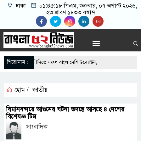
ঢাকা
০১:৪৫:১৮ পিএম
, শুক্রবার, ০৭ অগাস্ট ২০২৬,
২৩ শ্রাবণ ১৪৩৩ বঙ্গাব্দ
শিরোনাম :
এর সুযোগে সৌদিতে সফল বাংলাদেশি উদ্যোক্তা,
র আহ্বান
 মাছে মিলল মাইক্রোপ্লাস্টিক, বেশি কই মাছে
হোম /
জাতীয়
হিদার বাড়ীর মোঃ আঃ খালেকের ইন্তেকাল
বিমানবন্দরে আগুনের ঘটনা তদন্তে আসছে ৪ দেশের
বিশেষজ্ঞ টিম
দেশিদের ব্যবসায়িক অগ্রযাত্রায় নতুন অধ্যায়
সাংবাদিক
র্তমানে স্থিতিশীল সরকার,প্রবাসীদের বিনিয়োগের এখনই