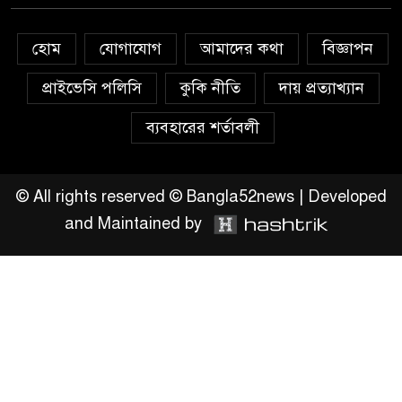
চাঁদপুরে মাটির নিচে গাঁজার ড্রাম,
হোম
যোগাযোগ
আমাদের কথা
বিজ্ঞাপন
মাদক কারবারি আটক
প্রাইভেসি পলিসি
কুকি নীতি
দায় প্রত্যাখ্যান
লুটপাট ও পাচারমুখী বাজেট
ব্যবহারের শর্তাবলী
সংশোধনের দাবিতে ফরিদগঞ্জে
অহিংস গণঅভ্যুত্থান বাংলাদেশের
উঠান বৈঠক
© All rights reserved © Bangla52news | Developed
and Maintained by