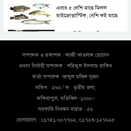
এবার ৫ দেশি মাছে মিলল
মাইক্রোপ্লাস্টিক, বেশি কই মাছে
সোন্দড়া ডিহিদার বাড়ীর মোঃ আঃ
খালেকের ইন্তেকাল
সম্পাদক ও প্রকাশক : কাজী আওলাদ হোসেন
সৌদিতে বাংলাদেশিদের ব্যবসায়িক
প্রধান নির্বাহী সম্পাদক : শরিফুল ইসলাম রাকিব
অগ্রযাত্রায় নতুন অধ্যায়
বার্তা সম্পাদক :আব্দুল মজিদ সুজন
বাংলাদেশে বর্তমানে স্থিতিশীল
অফিস : ২৬২ / ক, তৃতীয় তলা,
সরকার,প্রবাসীদের বিনিয়োগের
ফকিরাপুল, মতিঝিল -১০০০।
এখনই উপযুক্ত সময়
সরকারি নিবন্ধন নাম্বার - ৫২
বাংলাদেশে বর্তমানে স্থিতিশীল
যোগাযোগ : ০১৭৪১-০০৭৭৬২, ০১৭২৩-১২৭৬২৫
সরকার,প্রবাসীদের বিনিয়োগের
এখনই উপযুক্ত সময়