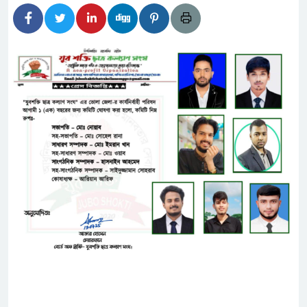
হিদার বাড়ীর মোঃ আঃ খালেকের ইন্তেকাল
াদেশিদের ব্যবসায়িক অগ্রযাত্রায় নতুন অধ্যায়
বর্তমানে স্থিতিশীল সরকার,প্রবাসীদের বিনিয়োগের এখনই
বর্তমানে স্থিতিশীল সরকার,প্রবাসীদের বিনিয়োগের এখনই
টির নিচে গাঁজার ড্রাম, মাদক কারবারি আটক
াচারমুখী বাজেট সংশোধনের দাবিতে ফরিদগঞ্জে অহিংস
বাংলাদেশের উঠান বৈঠক