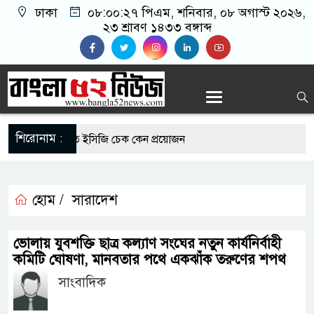
ঢাকা
০৮:০০:২৮ পিএম
, শনিবার, ০৮ অগাস্ট ২০২৬,
২৩ শ্রাবণ ১৪৩৩ বঙ্গাব্দ
শিরোনাম :
 রোগীদের নিয়মিত ইসিজি চেক কেন প্রয়োজন
ভ্যুত্থান দিবস উপলক্ষে রূপগঞ্জে বিএনপির আনন্দ
হোম /
সারাদেশ
-এর সুযোগে সৌদিতে সফল বাংলাদেশি উদ্যোক্তা,
ভোলায় যুবশক্তি ছাত্র কল্যাণ সংঘের নতুন কার্যনির্বাহী
ের আহ্বান
কমিটি ঘোষণা, মানবতার পথে একঝাঁক তরুণের শপথ
সাংবাদিক
ি মাছে মিলল মাইক্রোপ্লাস্টিক, বেশি কই মাছে