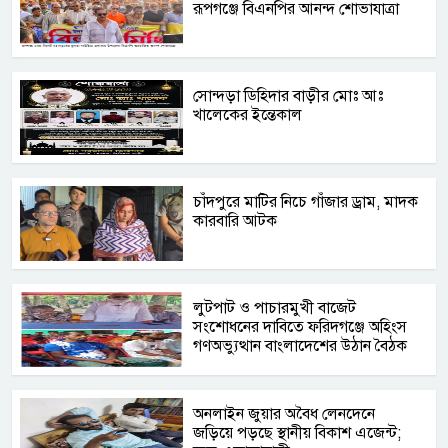
রূপগঞ্জে বিএনপির আনন্দ শোভাযাত্রা
সোন্দড়া ডিহিদার বাড়ীর মোঃ আঃ
খালেকের ইন্তেকাল
চাঁদপুরে মাটির নিচে গাঁজার ড্রাম, মাদক
কারবারি আটক
লুটপাট ও পাচারমুখী বাজেট
সংশোধনের দাবিতে ফরিদগঞ্জে অহিংস
গণঅভ্যুত্থান বাংলাদেশের উঠান বৈঠক
অনলাইন জুয়ার অবৈধ লেনদেনে
জড়িয়ে পড়ছে স্থানীয় বিকাশ এজেন্ট;