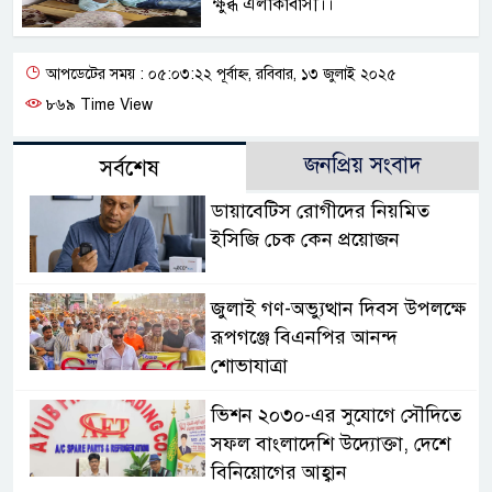
ক্ষুব্ধ এলাকাবাসী।।
আপডেটের সময় : ০৫:০৩:২২ পূর্বাহ্ন, রবিবার, ১৩ জুলাই ২০২৫
৮৬৯ Time View
জনপ্রিয় সংবাদ
সর্বশেষ
ডায়াবেটিস রোগীদের নিয়মিত
ইসিজি চেক কেন প্রয়োজন
জুলাই গণ-অভ্যুত্থান দিবস উপলক্ষে
রূপগঞ্জে বিএনপির আনন্দ
শোভাযাত্রা
ভিশন ২০৩০-এর সুযোগে সৌদিতে
সফল বাংলাদেশি উদ্যোক্তা, দেশে
বিনিয়োগের আহ্বান