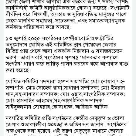
ভোলা জেলা শাখার আগামী এক বছরের জন্য ৭ সদস্য বিশিষ্ঠ
কার্যনির্বাহী কমিটি আনুষ্ঠানিকভাবে ঘোষণা করেছে। সংগঠনটি
দীর্ঘদিন ধরে শিক্ষার্থী, অসহায় ও সুবিধাবঞ্চিত মানুষের পাশে
থেকে মানবিক সহায়তা, সচেতনতা, এবং সমাজকল্যাণমূলক
কর্মকাণ্ড পরিচালনা করে আসছে।
১৩ জুলাই ২০২৫ সংগঠনের কেন্দ্রীয় বোর্ড অফ ট্রাস্টির
অনুমোদনে ঘোষিত এই কমিটিতে স্থান পেয়েছেন জেলার
বিভিন্ন প্রান্ত থেকে আসা একঝাঁক নিষ্ঠাবান ও সমাজসচেতন
তরুণ। তারা সবাই সংগঠনের মূলমন্ত্র ‘মানবতার কল্যাণে
সংগঠন’ ধারণ করে দায়িত্ব পালন করবেন বলে আশাবাদ ব্যক্ত
করা হয়েছে।
ঘোষিত কমিটির সদস্যরা হলেন সভাপতি: মোঃ নোয়াব,সহ-
সভাপতি: মোঃ সোহেল রানা,সাধারণ সম্পাদক: মোঃ ইমরান
খান,সহ-সাধারণ সম্পাদক: মোঃ ওয়াব,সাংগঠনিক,সম্পাদক:
মোঃ হাসনাইন আহমেদ,সহ-সাংগঠনিক সম্পাদক:
সাইদুজ্জামান সোহরাব,কোষাধ্যক্ষ: আরিয়ান আরিফ
নবগঠিত কমিটির প্রতি সংগঠনের কেন্দ্রীয় নেতৃবৃন্দ ও ভোলা
জেলার শুভাকাঙ্ক্ষীরা শুভেচ্ছা ও অভিনন্দন জানান। সংগঠনের
পক্ষ থেকে বলা হয়েছে, এই তরুণ নেতৃত্বের মাধ্যমে ভোলায়