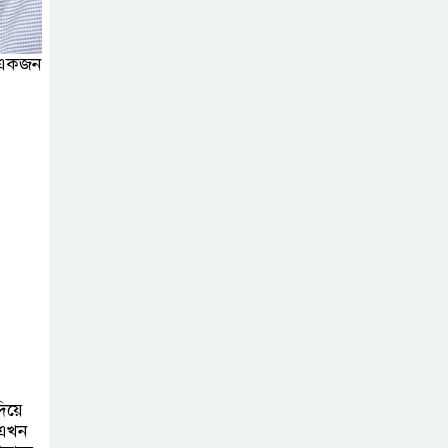
চাঁদপুরে মাটির নিচে
গাঁজার ড্রাম, মাদক
ি একজন
কারবারি আটক
লুটপাট ও
পাচারমুখী বাজেট
সংশোধনের দাবিতে
ফরিদগঞ্জে অহিংস গণঅভ্যুত্থান
বাংলাদেশের উঠান বৈঠক
িয়ে
 এখন