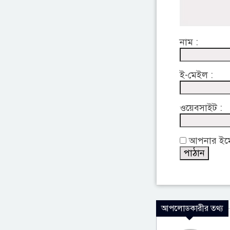
নাম :
ই-মেইল :
ওয়েবসাইট :
আপনার ইমেইল
আপলোডকারীর তথ্য