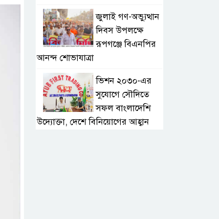
জুলাই গণ-অভ্যুত্থান
দিবস উপলক্ষে
রূপগঞ্জে বিএনপির
আনন্দ শোভাযাত্রা
ভিশন ২০৩০-এর
সুযোগে সৌদিতে
সফল বাংলাদেশি
উদ্যোক্তা, দেশে বিনিয়োগের আহ্বান
এবার ৫ দেশি মাছে
মিলল
মাইক্রোপ্লাস্টিক,
বেশি কই মাছে
সোন্দড়া ডিহিদার