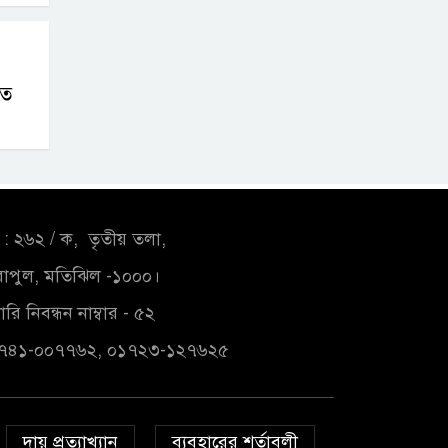
তে
: ২৬২ / ক, তৃতীয় তলা,
াপুল, মতিঝিল -১০০০।
রি নিবন্ধন নাম্বার - ৫২
১৭৪১-০০৭৭৬২, ০১৭২৩-১২৭৬২৫
দায় প্রত্যাখ্যান
ব্যবহারের শর্তাবলী