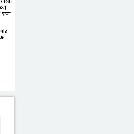
োয়ারে।
আরো
রক্ষা
র আর
ছে