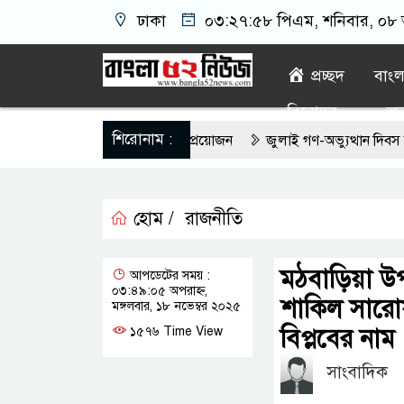
ঢাকা
০৩:২৭:৫৯ পিএম
, শনিবার, ০৮ অ
প্রচ্ছদ
বাং
বিনোদন
অন্
শিরোনাম :
়মিত ইসিজি চেক কেন প্রয়োজন
জুলাই গণ-অভ্যুত্থান দিবস উপলক্ষে রূপগ
ৌদিতে সফল বাংলাদেশি উদ্যোক্তা, দেশে বিনিয়োগের আহ্বান
এবার ৫ দ
হোম /
রাজনীতি
 মোঃ আঃ খালেকের ইন্তেকাল
সৌদিতে বাংলাদেশিদের ব্যবসায়িক অগ্রযাত্রায
িতিশীল সরকার,প্রবাসীদের বিনিয়োগের এখনই উপযুক্ত সময়
বাংলাদেশে বর্
মঠবাড়িয়া উপ
আপডেটের সময় :
০৩:৪৯:০৫ অপরাহ্ন,
ঁজার ড্রাম, মাদক কারবারি আটক
লুটপাট ও পাচারমুখী বাজেট সংশোধনের দা
শাকিল সারোয়
মঙ্গলবার, ১৮ নভেম্বর ২০২৫
বিপ্লবের নাম
১৫৭৬ Time View
সাংবাদিক