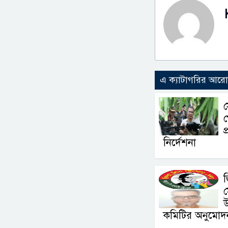
এ ক্যাটাগরির আর
স
প
প
নির্দেশনা
জ
ম
কমিটির অনুমোদ