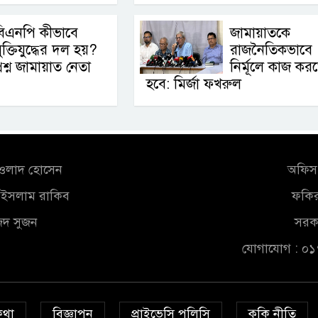
বিএনপি কীভাবে
জামায়াতকে
ুক্তিযুদ্ধের দল হয়?
রাজনৈতিকভাবে
্রশ্ন জামায়াত নেতা
নির্মূলে কাজ কর
হবে: মির্জা ফখরুল
আওলাদ হোসেন
অফিস 
ুল ইসলাম রাকিব
ফকির
জিদ সুজন
সরকা
যোগাযোগ : ০
কথা
বিজ্ঞাপন
প্রাইভেসি পলিসি
কুকি নীতি