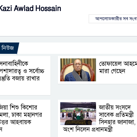
Kazi Awlad Hossain
আপলোডকারীর সব সংব
ো নিউজ
েনাবাহিনীকে
তোফায়েল আহম
েশাদারত্ব ও সর্বোচ্চ
মারা গেছেন
্রস্তুতি বজায় রাখার
িয়া শিশু কিশোর
জাতীয় সংসদে
েলা, ঢাকা মহানগর
সাবেক প্রতিমন্ত্রী
উত্তর আহবায়ক
সিনহার জানাজা,
ন
অংশ নিলেন প্রধানমন্ত্রী