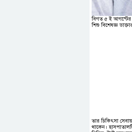
বিগত ৫ ই আগস্টের প
শিশু বিশেষজ্ঞ ডাক
তার চিকিৎসা সেবায়
থাকেন। হাসপাতালটি