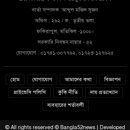
সরকার,প্রবাসীদের বিনিয়োগের
এখনই উপযুক্ত সময়
বার্তা সম্পাদক :আব্দুল মজিদ সুজন
অফিস : ২৬২ / ক, তৃতীয় তলা,
চাঁদপুরে মাটির নিচে গাঁজার ড্রাম,
মাদক কারবারি আটক
ফকিরাপুল, মতিঝিল -১০০০।
সরকারি নিবন্ধন নাম্বার - ৫২
লুটপাট ও পাচারমুখী বাজেট
যোগাযোগ : ০১৭৪১-০০৭৭৬২, ০১৭২৩-১২৭৬২৫
সংশোধনের দাবিতে ফরিদগঞ্জে
অহিংস গণঅভ্যুত্থান বাংলাদেশের
উঠান বৈঠক
হোম
যোগাযোগ
আমাদের কথা
বিজ্ঞাপন
অনলাইন জুয়ার অবৈধ লেনদেনে
জড়িয়ে পড়ছে স্থানীয় বিকাশ এজেন্ট;
প্রাইভেসি পলিসি
কুকি নীতি
দায় প্রত্যাখ্যান
ক্ষুব্ধ এলাকাবাসী।।
ব্যবহারের শর্তাবলী
জিয়ানগরের বলেশ্বর নদীতে যৌথ
অভিযানে ৩টি অবৈধ বাঁধা জাল জব্দ
© All rights reserved © Bangla52news | Developed