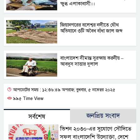
ক্ষুব্ধ এলাকাবাসী।।
জিয়ানগরের বলেশ্বর নদীতে যৌথ
অভিযানে ৩টি অবৈধ বাঁধা জাল জব্দ
বাংলাদেশ সীমান্ত সুরক্ষায় করনীয় –
আবদুস সাত্তার দুলাল
আপডেটের সময় : ১২:৩৬:৪৯ অপরাহ্ন, বুধবার, ৫ নভেম্বর ২০২৫
৯৯৫ Time View
জনপ্রিয় সংবাদ
সর্বশেষ
ভিশন ২০৩০-এর সুযোগে সৌদিতে
সফল বাংলাদেশি উদ্যোক্তা, দেশে