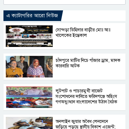
এ ক্যাটাগরির আরো নিউজ
সোন্দড়া ডিহিদার বাড়ীর মোঃ আঃ
খালেকের ইন্তেকাল
চাঁদপুরে মাটির নিচে গাঁজার ড্রাম, মাদক
কারবারি আটক
লুটপাট ও পাচারমুখী বাজেট
সংশোধনের দাবিতে ফরিদগঞ্জে অহিংস
গণঅভ্যুত্থান বাংলাদেশের উঠান বৈঠক
অনলাইন জুয়ার অবৈধ লেনদেনে
জড়িয়ে পড়ছে স্থানীয় বিকাশ এজেন্ট;