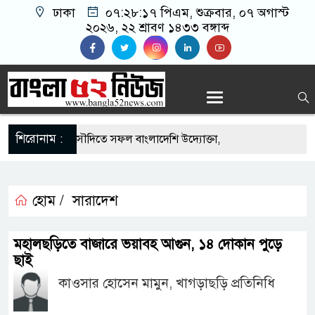
ঢাকা
০৭:২৮:১৮ পিএম
, শুক্রবার, ০৭ অগাস্ট
২০২৬, ২২ শ্রাবণ ১৪৩৩ বঙ্গাব্দ
শিরোনাম :
-এর সুযোগে সৌদিতে সফল বাংলাদেশি উদ্যোক্তা,
ের আহ্বান
ি মাছে মিলল মাইক্রোপ্লাস্টিক, বেশি কই মাছে
হোম /
সারাদেশ
িহিদার বাড়ীর মোঃ আঃ খালেকের ইন্তেকাল
মহালছড়িতে বাজারে ভয়াবহ আগুন, ১৪ দোকান পুড়ে
ছাই
াদেশিদের ব্যবসায়িক অগ্রযাত্রায় নতুন অধ্যায়
কাওসার হোসেন মামুন, খাগড়াছড়ি প্রতিনিধি
বর্তমানে স্থিতিশীল সরকার,প্রবাসীদের বিনিয়োগের এখনই