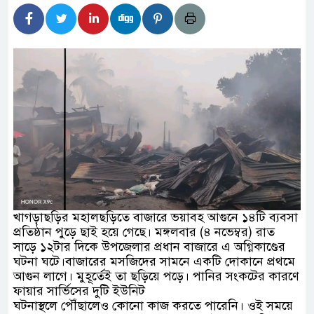
বর্তমানে স্থিতিশীল সরকার,প্রবাসীদের বিনিয়োগের এখনই
াটির নিচে গাঁজার ড্রাম, মাদক কারবারি আটক
পাচারমুখী বাজেট সংশোধনের দাবিতে ফরিদগঞ্জে অহিংস
 বাংলাদেশের উঠান বৈঠক
়ার অবৈধ লেনদেনে জড়িয়ে পড়ছে স্থানীয় বিকাশ
ধ এলাকাবাসী।।
খাগড়াছড়ির মহালছড়িতে বাজারে ভয়াবহ আগুনে ১৪টি ব্যবসা
প্রতিষ্ঠান পুড়ে ছাই হয়ে গেছে। মঙ্গলবার (৪ নভেম্বর) রাত
 বলেশ্বর নদীতে যৌথ অভিযানে ৩টি অবৈধ বাঁধা জাল জব্দ
সাড়ে ১২টার দিকে উপজেলার প্রধান বাজারে এ অগ্নিকাণ্ডের
ঘটনা ঘটে।বাজারের মসজিদের সামনে একটি দোকানে প্রথমে
আগুন লাগে। মুহূর্তেই তা ছড়িয়ে পড়ে। পানির সংকটের কারণে
ফায়ার সার্ভিসের দুটি ইউনিট
ঘটনাস্থলে পৌঁছালেও কোনো কাজ করতে পারেনি। ওই সময়ে