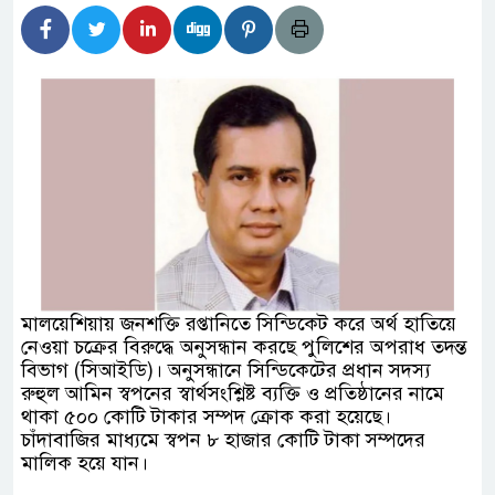
িদার বাড়ীর মোঃ আঃ খালেকের ইন্তেকাল
েশিদের ব্যবসায়িক অগ্রযাত্রায় নতুন অধ্যায়
্তমানে স্থিতিশীল সরকার,প্রবাসীদের বিনিয়োগের এখনই
্তমানে স্থিতিশীল সরকার,প্রবাসীদের বিনিয়োগের এখনই
ির নিচে গাঁজার ড্রাম, মাদক কারবারি আটক
মালয়েশিয়ায় জনশক্তি রপ্তানিতে সিন্ডিকেট করে অর্থ হাতিয়ে
চারমুখী বাজেট সংশোধনের দাবিতে ফরিদগঞ্জে অহিংস
নেওয়া চক্রের বিরুদ্ধে অনুসন্ধান করছে পুলিশের অপরাধ তদন্ত
বিভাগ (সিআইডি)। অনুসন্ধানে সিন্ডিকেটের প্রধান সদস্য
াংলাদেশের উঠান বৈঠক
রুহুল আমিন স্বপনের স্বার্থসংশ্লিষ্ট ব্যক্তি ও প্রতিষ্ঠানের নামে
থাকা ৫০০ কোটি টাকার সম্পদ ক্রোক করা হয়েছে।
চাঁদাবাজির মাধ্যমে স্বপন ৮ হাজার কোটি টাকা সম্পদের
মালিক হয়ে যান।