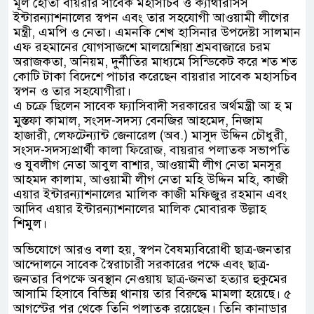
মূল হোতা বায়রার সাবেক মহাসচিব ও ক্যাথারসিস
ইন্টারন্যাশনালের স্বপন এবং তার সহযোগী আওয়ামী লীগের
মন্ত্রী, এমপি ও নেতা। এমনকি শেখ হাসিনার উপদেষ্টা সালমান
এফ রহমানের যোগসাজশে মালয়েশিয়া শ্রমবাজারে চরম
অরাজকতা, অনিয়ম, দুর্নীতির মাধ্যমে সিন্ডিকেট করে শত শত
কোটি টাকা বিদেশে পাচার করেছেন বায়রার সাবেক মহাসচিব
স্বপন ও তার সহযোগীরা।
এ চক্রে ছিলেন সাবেক ফ্যাসিবাদী সরকারের অর্থমন্ত্রী আ হ ম
মুস্তফা কামাল, সংসদ-সদস্য বেনজির আহমেদ, নিজাম
হাজারী, লেফটেন্যান্ট জেনারেল (অব.) মাসুদ উদ্দিন চৌধুরী,
সংসদ-সদস্যপ্রার্থী কালা ফিরোজ, বায়রার পলাতক সভাপতি
ও যুবলীগ নেতা আবুল বাশার, আওয়ামী লীগ নেতা মনসুর
আহমদ কালাম, আওয়ামী লীগ নেতা মহি উদ্দিন মহি, কাজী
এয়ার ইন্টারন্যাশনালের মালিক কাজী মফিজুর রহমান এবং
আদিব এয়ার ইন্টারন্যাশনালের মালিক মোবারক উল্লাহ
শিমুল।
অভিযোগে আরও বলা হয়, স্বপন বৈষম্যবিরোধী ছাত্র-জনতার
আন্দোলনে সাবেক স্বৈরাচারী সরকারের পক্ষে এবং ছাত্র-
জনতার বিপক্ষে অবস্থান নেওয়ায় ছাত্র-জনতা হত্যার হুকুমের
আসামি হিসাবে বিভিন্ন থানায় তার বিরুদ্ধে মামলা হয়েছে। ৫
আগস্টের পর থেকে তিনি পলাতক রয়েছেন। তিনি কানাডার