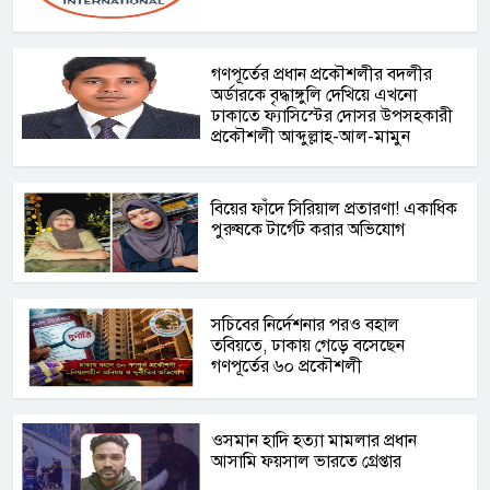
গণপূর্তের প্রধান প্রকৌশলীর বদলীর
অর্ডারকে বৃদ্ধাঙ্গুলি দেখিয়ে এখনো
ঢাকাতে ফ্যাসিস্টের দোসর উপসহকারী
প্রকৌশলী আব্দুল্লাহ-আল-মামুন
বিয়ের ফাঁদে সিরিয়াল প্রতারণা! একাধিক
পুরুষকে টার্গেট করার অভিযোগ
সচিবের নির্দেশনার পরও বহাল
তবিয়তে, ঢাকায় গেড়ে বসেছেন
গণপূর্তের ৬০ প্রকৌশলী
ওসমান হাদি হত্যা মামলার প্রধান
আসামি ফয়সাল ভারতে গ্রেপ্তার