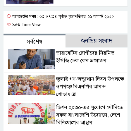
আপডেটের সময় : ০৩:৫৭:৩৪ পূর্বাহ্ন, বৃহস্পতিবার, ২১ অগাস্ট ২০২৫
৯৫৩ Time View
জনপ্রিয় সংবাদ
সর্বশেষ
ডায়াবেটিস রোগীদের নিয়মিত
ইসিজি চেক কেন প্রয়োজন
জুলাই গণ-অভ্যুত্থান দিবস উপলক্ষে
রূপগঞ্জে বিএনপির আনন্দ
শোভাযাত্রা
ভিশন ২০৩০-এর সুযোগে সৌদিতে
সফল বাংলাদেশি উদ্যোক্তা, দেশে
বিনিয়োগের আহ্বান