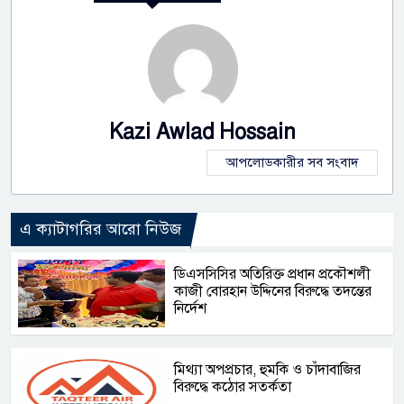
Kazi Awlad Hossain
আপলোডকারীর সব সংবাদ
এ ক্যাটাগরির আরো নিউজ
ডিএসসিসির অতিরিক্ত প্রধান প্রকৌশলী
কাজী বোরহান উদ্দিনের বিরুদ্ধে তদন্তের
নির্দেশ
মিথ্যা অপপ্রচার, হুমকি ও চাঁদাবাজির
বিরুদ্ধে কঠোর সতর্কতা