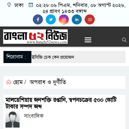
ঢাকা
০২:২৮:০৬ পিএম
, শনিবার, ০৮ অগাস্ট ২০২৬,
২৪ শ্রাবণ ১৪৩৩ বঙ্গাব্দ
শিরোনাম :
োগীদের নিয়মিত ইসিজি চেক কেন প্রয়োজন
যুত্থান দিবস উপলক্ষে রূপগঞ্জে বিএনপির আনন্দ
হোম /
অপরাধ ও দুর্ণীতি
এর সুযোগে সৌদিতে সফল বাংলাদেশি উদ্যোক্তা,
মালয়েশিয়ায় জনশক্তি রপ্তানি, স্বপনচক্রের ৫০০ কোটি
 আহ্বান
টাকার সম্পদ জব্দ
সাংবাদিক
মাছে মিলল মাইক্রোপ্লাস্টিক, বেশি কই মাছে