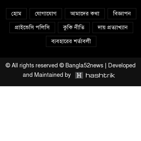
চাঁদপুরে মাটির নিচে গাঁজার ড্রাম,
হোম
যোগাযোগ
আমাদের কথা
বিজ্ঞাপন
মাদক কারবারি আটক
প্রাইভেসি পলিসি
কুকি নীতি
দায় প্রত্যাখ্যান
লুটপাট ও পাচারমুখী বাজেট
ব্যবহারের শর্তাবলী
সংশোধনের দাবিতে ফরিদগঞ্জে
অহিংস গণঅভ্যুত্থান বাংলাদেশের
উঠান বৈঠক
© All rights reserved © Bangla52news | Developed
and Maintained by